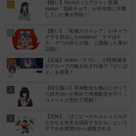
【酷い】Re:Act（リアクト）所属
vtuber「花鋏キョウ」が半年前に卒業
していた事が判明！
【酷い】「彩瀬川カトレア」がキャラ
デザを担当したvtuberが「ママはケ
チ、ガワの作りが雑」と愚痴った事が
話題に
【反論】vtuber「ナガレ」が情報漏洩
やグループの輪を乱す行為で『びじぱ
と』を脱退！
【対立煽り】原神配信を熱心にやって
た緋月ゆいが初めて鳴潮配信を行う→
コメントが荒れて閉鎖！
【恐怖】「ぽこピーがキルシュトルテ
とかなえ先生を訴訟するかも」という
デマが企業勢Vから拡散される