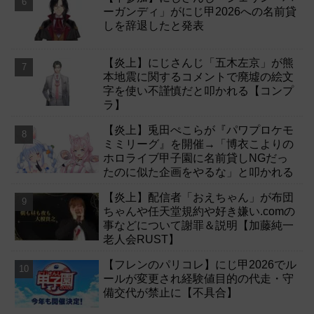
ーガンディ」がにじ甲2026への名前貸
しを辞退したと発表
【炎上】にじさんじ「五木左京」が熊
本地震に関するコメントで廃墟の絵文
字を使い不謹慎だと叩かれる【コンプ
ラ】
【炎上】兎田ぺこらが『パワプロケモ
ミミリーグ』を開催→「博衣こよりの
ホロライブ甲子園に名前貸しNGだっ
たのに似た企画をやるな」と叩かれる
【炎上】配信者「おえちゃん」が布団
ちゃんや任天堂規約や好き嫌い.comの
事などについて謝罪＆説明【加藤純一
老人会RUST】
【フレンのパリコレ】にじ甲2026でル
ールが変更され経験値目的の代走・守
備交代が禁止に【不具合】