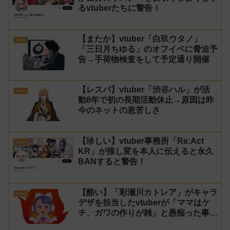
るvtuberたちに警告！
【またか】vtuber「白玖ウタノ」
vtuber
「三日月ちゆる」のオフイベに脅迫予
告→手荷物検査をして予定通り開催
【レスバ】vtuber「渋谷ハル」が活
vtuber
動8年で初の長期活動休止→原因は昨
今のネットの息苦しさ
【珍しい】vtuber事務所「Re:Act
vtuber
KR」が推し変を本人に伝えると永久
BANすると警告！
【酷い】「彩瀬川カトレア」がキャラ
vtuber
デザを担当したvtuberが「ママはケ
チ、ガワの作りが雑」と愚痴った事が
話題に