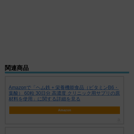
関連商品
Amazonで「ヘム鉄 + 栄養機能食品（ビタミンB6・
葉酸） 60粒 30日分 高濃度 クリニック用サプリの原
材料を使用」に関する詳細を見る
Amazon