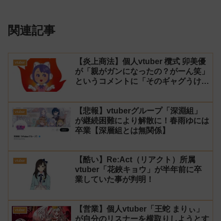
関連記事
【炎上商法】個人vtuber 欖式 卯美優
vtuber
が「親がガンになったの？がーん笑」
というコメントに「そのギャグうけ
る！」と返せないとvtuberになるの
はオススメしないと投稿し叩かれる
【悲報】vtuberグループ「深淵組」
vtuber
が継続困難により解散に！春雨ゆには
卒業【深層組とは無関係】
【酷い】Re:Act（リアクト）所属
vtuber
vtuber「花鋏キョウ」が半年前に卒
業していた事が判明！
【営業】個人vtuber「王蛇 まりぃ」
vtuber
が自分のリスナーを横取りしようとす