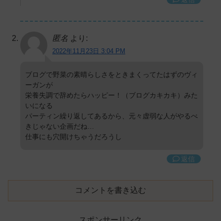
匿名
より:
2022年11月23日 3:04 PM
ブログで野菜の素晴らしさをときまくってたはずのヴィ
ーガンが
栄養失調で辞めたらハッピー！（ブログカキカキ）みた
いになる
パーティン繰り返してあるから、元々虚弱な人がやるべ
きじゃない企画だね…
仕事にも穴開けちゃうだろうし
返信
コメントを書き込む
スポンサーリンク