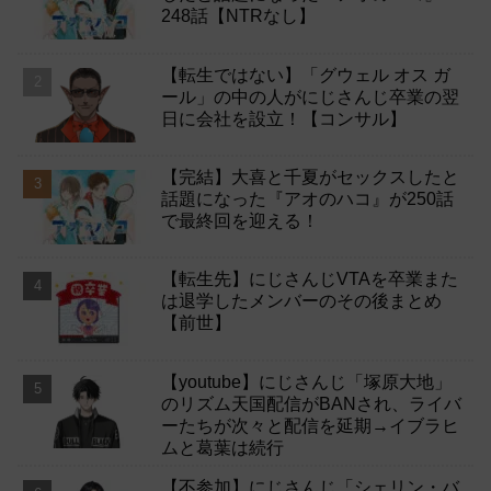
248話【NTRなし】
【転生ではない】「グウェル オス ガ
ール」の中の人がにじさんじ卒業の翌
日に会社を設立！【コンサル】
【完結】大喜と千夏がセックスしたと
話題になった『アオのハコ』が250話
で最終回を迎える！
【転生先】にじさんじVTAを卒業また
は退学したメンバーのその後まとめ
【前世】
【youtube】にじさんじ「塚原大地」
のリズム天国配信がBANされ、ライバ
ーたちが次々と配信を延期→イブラヒ
ムと葛葉は続行
【不参加】にじさんじ「シェリン・バ