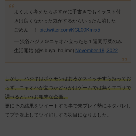
よくよく考えたらさすがに手書きでもイラスト付
きは良くなかった気がするからいったん消した
ごめん！！
pic.twitter.com/KGL00Kmrx5
— 渋谷ハジメ＠ニャオハ立ったら１週間野菜のみ
生活開始 (@sibuya_hajime)
November 18, 2022
しかし、ハジキはポケモンはおろかスイッチすら持ってお
らず、ニャオハが立つかどうかはゲームでは無くエゴサで
調べるというお粗末な企画。
更にその結果をツイートする事で未プレイ勢にネタバレし
てプチ炎上してツイ消しする羽目になりました。