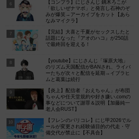
【コンプラ】にじさんじ 鏑木ろこが
「欲しいぜナマポ」と発言し石神のぞ
みが爆笑→アーカイブをカット【あら
なみマイクラ】
【完結】大喜と千夏がセックスしたと
話題になった『アオのハコ』が250話
で最終回を迎える！
【youtube】にじさんじ「塚原大地」
のリズム天国配信がBANされ、ライバ
ーたちが次々と配信を延期→イブラヒ
ムと葛葉は続行
【炎上】配信者「おえちゃん」が布団
ちゃんや任天堂規約や好き嫌い.comの
事などについて謝罪＆説明【加藤純一
老人会RUST】
【フレンのパリコレ】にじ甲2026でル
ールが変更され経験値目的の代走・守
備交代が禁止に【不具合】