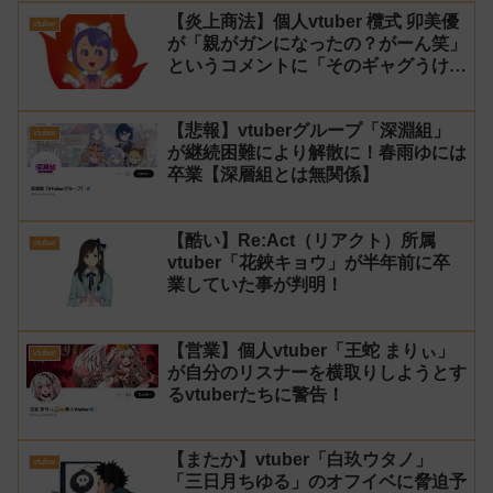
【炎上商法】個人vtuber 欖式 卯美優
vtuber
が「親がガンになったの？がーん笑」
というコメントに「そのギャグうけ
る！」と返せないとvtuberになるの
はオススメしないと投稿し叩かれる
【悲報】vtuberグループ「深淵組」
vtuber
が継続困難により解散に！春雨ゆには
卒業【深層組とは無関係】
【酷い】Re:Act（リアクト）所属
vtuber
vtuber「花鋏キョウ」が半年前に卒
業していた事が判明！
【営業】個人vtuber「王蛇 まりぃ」
vtuber
が自分のリスナーを横取りしようとす
るvtuberたちに警告！
【またか】vtuber「白玖ウタノ」
vtuber
「三日月ちゆる」のオフイベに脅迫予