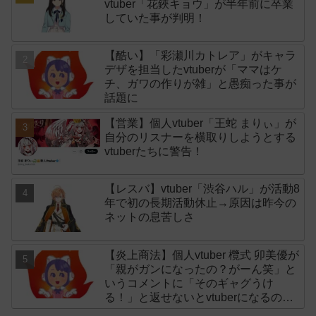
vtuber「花鋏キョウ」が半年前に卒業
していた事が判明！
【酷い】「彩瀬川カトレア」がキャラ
デザを担当したvtuberが「ママはケ
チ、ガワの作りが雑」と愚痴った事が
話題に
【営業】個人vtuber「王蛇 まりぃ」が
自分のリスナーを横取りしようとする
vtuberたちに警告！
【レスバ】vtuber「渋谷ハル」が活動8
年で初の長期活動休止→原因は昨今の
ネットの息苦しさ
【炎上商法】個人vtuber 欖式 卯美優が
「親がガンになったの？がーん笑」と
いうコメントに「そのギャグうけ
る！」と返せないとvtuberになるのは
オススメしないと投稿し叩かれる