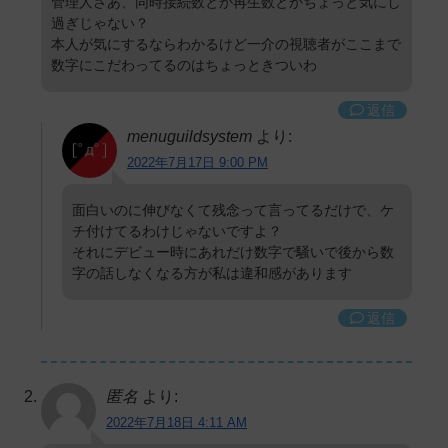
管理人さあ、同時接続数とか再生数とかちょっと気にし
過ぎじゃない？
本人が気にするならわかるけど一介の視聴者がここまで
数字にこだわってるのはちょっときついわ
返信
menuguildsystem
より:
2022年7月17日 9:00 PM
面白いのに伸びなくて残念って言ってるだけで、ケ
チ付けてるわけじゃないですよ？
それにデビュー時にあれだけ数字で騒いで後から数
字の話しなくなる方が私は違和感があります
返信
匿名
より:
2022年7月18日 4:11 AM