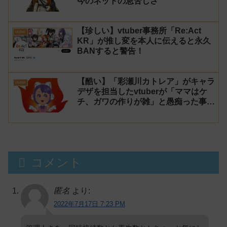
今のネットの息苦しさ
【珍しい】vtuber事務所「Re:Act
vtuber
KR」が推し変を本人に伝えると永久
BANすると警告！
【酷い】「彩瀬川カトレア」がキャラ
vtuber
デザを担当したvtuberが「ママはケ
チ、ガワの作りが雑」と愚痴った事が
話題に
コメント
匿名
より:
2022年7月17日 7:23 PM