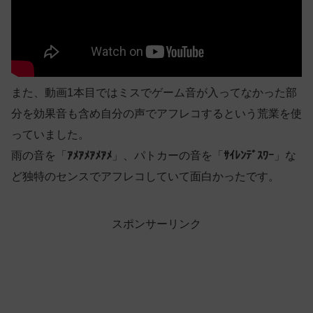
また、動画1本目ではミスでゲーム音が入ってなかった部
分を効果音も含め自分の声でアフレコするという荒業を使
っていました。
雨の音を「
ｱﾒｱﾒｱﾒｱﾒ
」、パトカーの音を「
ｻｲﾚﾝﾃﾞｽﾜｰ
」な
ど独特のセンスでアフレコしていて面白かったです。
スポンサーリンク