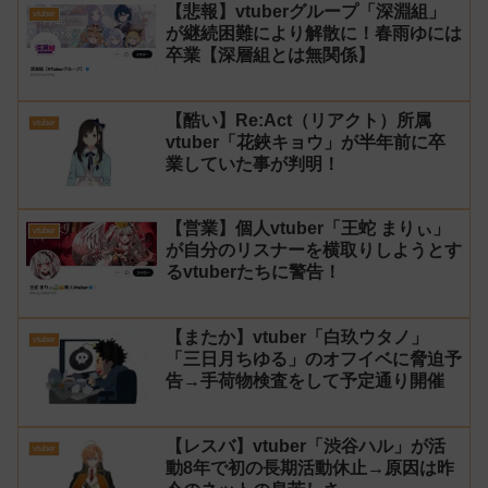
【悲報】vtuberグループ「深淵組」
vtuber
が継続困難により解散に！春雨ゆには
卒業【深層組とは無関係】
【酷い】Re:Act（リアクト）所属
vtuber
vtuber「花鋏キョウ」が半年前に卒
業していた事が判明！
【営業】個人vtuber「王蛇 まりぃ」
vtuber
が自分のリスナーを横取りしようとす
るvtuberたちに警告！
【またか】vtuber「白玖ウタノ」
vtuber
「三日月ちゆる」のオフイベに脅迫予
告→手荷物検査をして予定通り開催
【レスバ】vtuber「渋谷ハル」が活
vtuber
動8年で初の長期活動休止→原因は昨