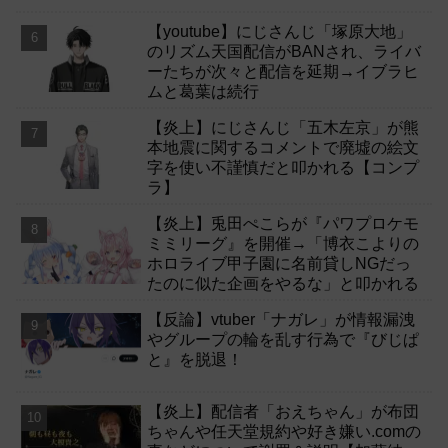
【youtube】にじさんじ「塚原大地」
のリズム天国配信がBANされ、ライバ
ーたちが次々と配信を延期→イブラヒ
ムと葛葉は続行
【炎上】にじさんじ「五木左京」が熊
本地震に関するコメントで廃墟の絵文
字を使い不謹慎だと叩かれる【コンプ
ラ】
【炎上】兎田ぺこらが『パワプロケモ
ミミリーグ』を開催→「博衣こよりの
ホロライブ甲子園に名前貸しNGだっ
たのに似た企画をやるな」と叩かれる
【反論】vtuber「ナガレ」が情報漏洩
やグループの輪を乱す行為で『びじぱ
と』を脱退！
【炎上】配信者「おえちゃん」が布団
ちゃんや任天堂規約や好き嫌い.comの