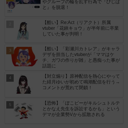
やグループの輪を乱す行為で『びじぱ
と』を脱退！
【酷い】Re:Act（リアクト）所属
vtuber「花鋏キョウ」が半年前に卒業
していた事が判明！
【酷い】「彩瀬川カトレア」がキャラ
デザを担当したvtuberが「ママはケ
チ、ガワの作りが雑」と愚痴った事が
話題に
【対立煽り】原神配信を熱心にやって
た緋月ゆいが初めて鳴潮配信を行う→
コメントが荒れて閉鎖！
【恐怖】「ぽこピーがキルシュトルテ
とかなえ先生を訴訟するかも」という
デマが企業勢Vから拡散される