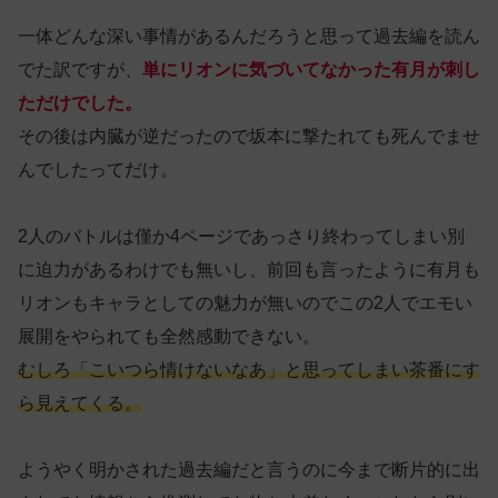
一体どんな深い事情があるんだろうと思って過去編を読ん
でた訳ですが、
単にリオンに気づいてなかった有月が刺し
ただけでした。
その後は内臓が逆だったので坂本に撃たれても死んでませ
んでしたってだけ。
2人のバトルは僅か4ページであっさり終わってしまい別
に迫力があるわけでも無いし、前回も言ったように有月も
リオンもキャラとしての魅力が無いのでこの2人でエモい
展開をやられても全然感動できない。
むしろ「こいつら情けないなあ」と思ってしまい茶番にす
ら見えてくる。
ようやく明かされた過去編だと言うのに今まで断片的に出