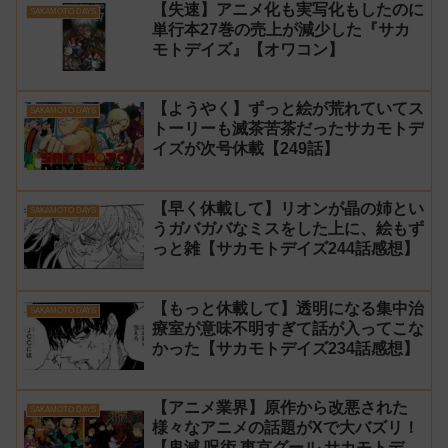
【失速】アニメ化も実写化もしたのに
SAKAMOTO DAYS
単行本27巻の売上が減少した『サカ
モトデイズ』【オワコン】
【ようやく】ずっと絵が荒れていてス
SAKAMOTO DAYS
トーリーも滅茶苦茶だったサカモトデ
イズが次号休載【249話】
【早く休載して】リオンが晶の姉とい
SAKAMOTO DAYS
うガバガバなミスをした上に、絵もず
っと雑【サカモトデイズ244話感想】
【もっと休載して】透明になる集中治
SAKAMOTO DAYS
療室が意味不明すぎて話が入ってこな
かった【サカモトデイズ234話感想】
【アニメ業界】原作から改悪された
SAKAMOTO DAYS
様々なアニメの話題がXで大バズリ！
【鬼滅 呪術 東京グール サカモトデイ