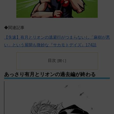
◆関連記事
【失速】有月とリオンの逃避行がつまらないし「麻樹が悪
い」という展開も微妙な『サカモトデイズ』174話
目次
あっさり有月とリオンの過去編が終わる