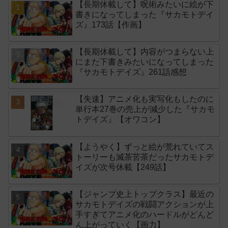
【長期休載して】呪術みたいに絵が下
書きになってしまった『サカモトデイ
ズ』173話【作画】
【長期休載して】内容がつまらない上
にまた下書きみたいになってしまった
『サカモトデイズ』261話感想
【失速】アニメ化も実写化もしたのに
単行本27巻の売上が減少した『サカモ
トデイズ』【オワコン】
【ようやく】ずっと絵が荒れていてス
トーリーも滅茶苦茶だったサカモトデ
イズが次号休載【249話】
【ジャンプ史上トップクラス】最近の
サカモトデイズの戦闘アクションが上
手すぎてアニメ化のハードルがどんど
ん上がっていく【画力】