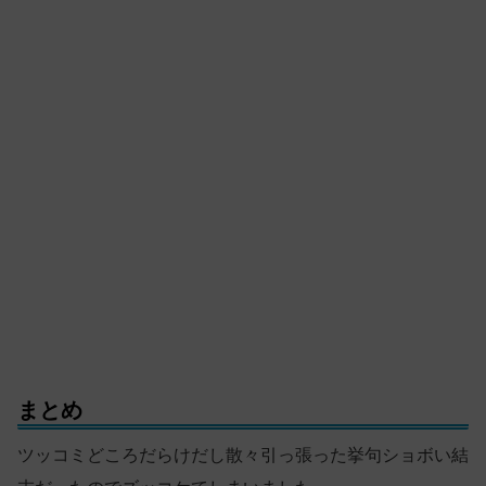
まとめ
ツッコミどころだらけだし散々引っ張った挙句ショボい結