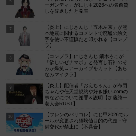
ーガンディ」がにじ甲2026への名前貸
しを辞退したと発表
【炎上】にじさんじ「五木左京」が熊
本地震に関するコメントで廃墟の絵文
字を使い不謹慎だと叩かれる【コンプ
ラ】
【コンプラ】にじさんじ 鏑木ろこが
「欲しいぜナマポ」と発言し石神のぞ
みが爆笑→アーカイブをカット【あら
なみマイクラ】
【炎上】配信者「おえちゃん」が布団
ちゃんや任天堂規約や好き嫌い.comの
事などについて謝罪＆説明【加藤純一
老人会RUST】
【フレンのパリコレ】にじ甲2026でル
ールが変更され経験値目的の代走・守
備交代が禁止に【不具合】