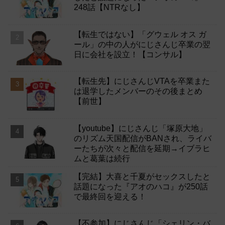
248話【NTRなし】
【転生ではない】「グウェル オス ガ
ール」の中の人がにじさんじ卒業の翌
日に会社を設立！【コンサル】
【転生先】にじさんじVTAを卒業また
は退学したメンバーのその後まとめ
【前世】
【youtube】にじさんじ「塚原大地」
のリズム天国配信がBANされ、ライバ
ーたちが次々と配信を延期→イブラヒ
ムと葛葉は続行
【完結】大喜と千夏がセックスしたと
話題になった『アオのハコ』が250話
で最終回を迎える！
【不参加】にじさんじ「シェリン・バ