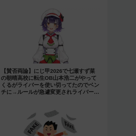
【賛否両論】にじ甲2026で七瀬すず菜
の朝晴高校に転生OB山本浩二がやって
くるがライバーを使い切ってたのでベン
チに→ルールが急遽変更されライバーの
転生が可能に