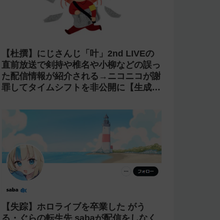
【杜撰】にじさんじ「叶」2nd LIVEの
直前放送で剣持や椎名や小柳などの誤っ
た配信情報が紹介される→ニコニコが謝
罪してタイムシフトを非公開に【生成
AI?】
【失踪】ホロライブを卒業した がう
る・ぐらの転生先 sabaが配信をしなく