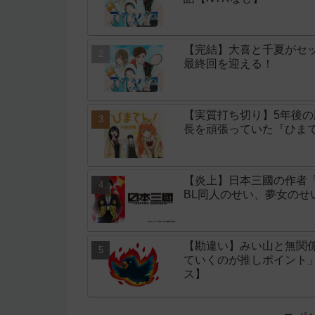
【完結】大喜と千夏がセッ
最終回を迎える！
【実質打ち切り】5年後
長を頑張っていた『ひまて
【炎上】日本三國の作者
BL同人のせい、夢女の
【勘違い】みい山と無関
ていくのが推しポイント
ス】