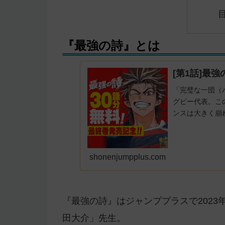
『最強の詩』とは
[第1話]最強
「完璧な一団（
グビー代表。こ
ンスは大きく崩
のたちの集まり
shonenjumpplus.com
『最強の詩』はジャンププラスで2023
田大介」先生。