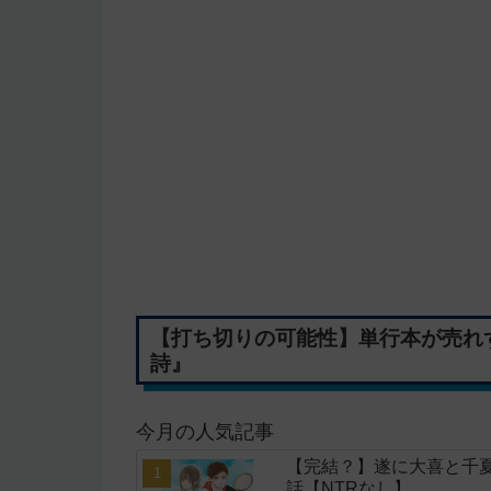
【打ち切りの可能性】単行本が売れ
詩』
今月の人気記事
【完結？】遂に大喜と千夏
話【NTRなし】