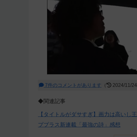
7件のコメントがあります
（
2024/11/2
◆関連記事
【タイトルがダサすぎ】画力は高いし王
ププラス新連載「最強の詩」感想