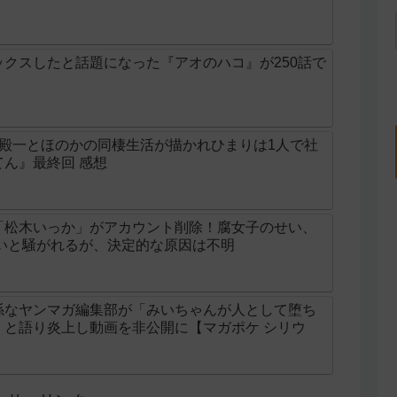
クスしたと話題になった『アオのハコ』が250話で
の殿一とほのかの同棲生活が描かれひまりは1人で社
ん』最終回 感想
「松木いっか」がアカウント削除！腐女子のせい、
せいと騒がれるが、決定的な原因は不明
係なヤンマガ編集部が「みいちゃんが人として堕ち
」と語り炎上し動画を非公開に【マガポケ シリウ