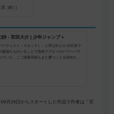
目次
の詩 - 宮田大介 | 少年ジャンプ＋
パーフェクト・スカッド）」と呼ばれたU-15日本ラ
の最強たちがいることで高校ラグビーのパワーバラ
れていた。ここ陸善高校もまた勝つことを諦めたも
だった。そこに、やってきた新入生・山田金山...
年09月29日からスタートした作品で作者は「宮