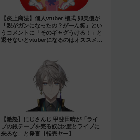
【炎上商法】個人vtuber 欖式 卯美優が
「親がガンになったの？がーん笑」とい
うコメントに「そのギャグうける！」と
返せないとvtuberになるのはオススメし
ないと投稿し叩かれる
【激怒】にじさんじ 甲斐田晴が「ライ
ブの銀テープを売る奴は2度とライブに
来るな」と発言【転売ヤー】