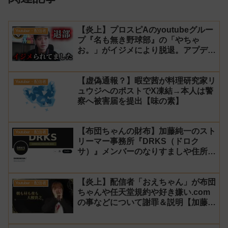
【炎上】プロスピAのyoutubeグルー
Youtuber・配信者
プ『名も無き野球部』の「やちゃ
お。」がイジメにより脱退。アプデの
情報漏洩もあったと暴露→メンバーの
VIPが事実無根だと否定
【虚偽通報？】暇空茜が料理研究家リ
Youtuber・配信者
ュウジへのポストでX凍結→本人は警
察へ被害届を提出【味の素】
【布団ちゃんの財布】加藤純一のスト
Youtuber・配信者
リーマー事務所『DRKS（ドロク
サ）』メンバーのなりすましや住所特
定が発生→法的措置へ
【炎上】配信者「おえちゃん」が布団
Youtuber・配信者
ちゃんや任天堂規約や好き嫌い.com
の事などについて謝罪＆説明【加藤純
一 老人会RUST】