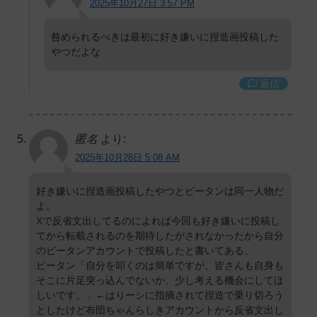
2025年10月27日 3:57 PM
咎められるべきは最初に好き嫌いに捏造画投稿した
やつだよな
返信
匿名
より:
2025年10月28日 5:08 AM
好き嫌いに捏造画投稿したやつとピータンは同一人物だ
よ。
Xで反省文出してるのによれば今回も好き嫌いに投稿し
てから転載されるのを期待したがされなかったから自分
のピータンアカウントで投稿したと書いてある。
ピータン「自分を叩くのは簡単ですが、皆さんも自身も
そこに片足突っ込んでないか、少し考える機会にしてほ
しいです。」←はりーシに指摘されて捏造で乗り切ろう
としたけど布団ちゃんらしきアカウントから反省文出し