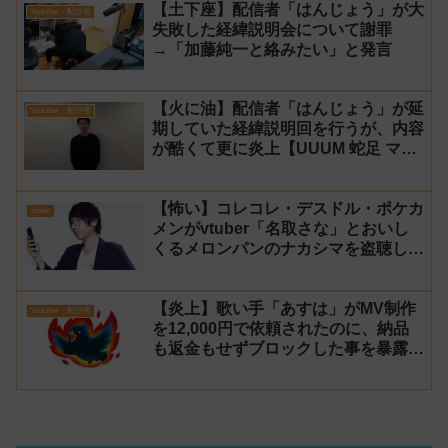
【土下座】配信者「はんじょう」が大
Youtuber・配信者
失敗した経緯説明会について謝罪
→「加藤純一と絡みたい」と発言
【火に油】配信者「はんじょう」が延
Youtuber・配信者
期していた経緯説明回を行うが、内容
が酷くて更に炎上【UUUM 蛇足 マス
オ】
【怖い】コレコレ・デスドル・ポケカ
vtuber
メンがvtuber「名取さな」とおいし
くるメロンパンのナカシマを盗聴して
る女性が居るらしいと暴露！
【炎上】歌い手「あすは」がMV制作
Youtuber・配信者
を12,000円で依頼されたのに、納品
も返金もせずブロックした事を暴露さ
れる→乗っ取り被害だと主張するが後
に返金