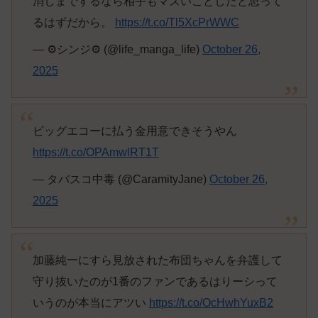
消しまでするなら相手もマズいことしたと思って
るはずだから。
https://t.co/Tl5XcPrWWC
— ⚙️シンジ⚙️ (@life_manga_life)
October 26,
2025
ビッグエコーに払う金用意できそうやん
https://t.co/OPAmwlRT1T
— タバスコ中毒 (@CaramityJane)
October 26,
2025
加藤純一にすら見放された布団ちゃんを弁護して
守り抜いたのが1番のファンであるはりーシって
いうのが本当にアツい
https://t.co/OcHwhYuxB2