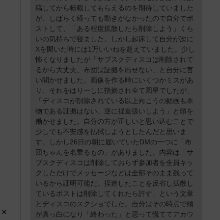
稿してから転載してもらえるのを期待していました
が、しばらく経っても動きがなかったので自分でポ
ストして、「ある程度拡散したら削除しよう」くら
いの気持ちで寝ました。しかし起床して自分が次に
Xを開いた時には1万いいねを超えていました。少し
怖くなりましたが「サブスクディスコは削除されて
るから大丈夫、布団は証拠を出せない」と自分に言
い聞かせました。画像を作る時にいくつかミスがあ
り、それをはりーしに指摘され全て図星でしたが、
「ディスコが削除されている以上向こうの動画も本
物である証拠はない。逆に捏造扱いしよう」と頭を
働かせました。自分の方が正しいと思い込むことで
少しでも不安感を払拭しようとしたんだと思いま
す。しかし26日の朝に届いていたDMの一つに「布
団ちゃんを名乗るもの」がありました。内容は「サ
ブスクディスコは削除しておらず参加者を全員キッ
クしただけでメッセージなどは全部そのまま残って
いるから証明可能だ。捏造したことを反省し拡散し
ているポストは削除してくれたら許す」という文章
とディスコのスクショでした。自分はその時点で頭
が真っ白になり「終わった」と思って慌ててアカウ