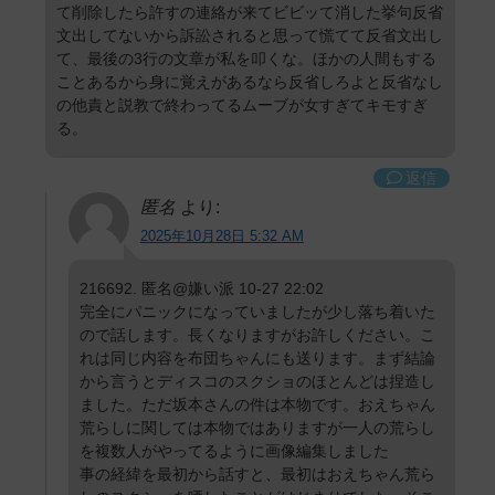
て削除したら許すの連絡が来てビビッて消した挙句反省
文出してないから訴訟されると思って慌てて反省文出し
て、最後の3行の文章が私を叩くな。ほかの人間もする
ことあるから身に覚えがあるなら反省しろよと反省なし
の他責と説教で終わってるムーブが女すぎてキモすぎ
る。
返信
匿名
より:
2025年10月28日 5:32 AM
216692. 匿名@嫌い派 10-27 22:02
完全にパニックになっていましたが少し落ち着いた
ので話します。長くなりますがお許しください。こ
れは同じ内容を布団ちゃんにも送ります。まず結論
から言うとディスコのスクショのほとんどは捏造し
ました。ただ坂本さんの件は本物です。おえちゃん
荒らしに関しては本物ではありますが一人の荒らし
を複数人がやってるように画像編集しました
事の経緯を最初から話すと、最初はおえちゃん荒ら