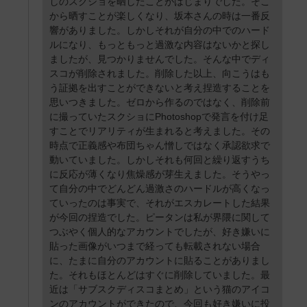
しのスクショを晒したことがはじまりでした。そこ
から晒すことが楽しくなり、坂本さんの時は一番反
響がありました。しかしそれが自分の中でのハード
ルになり、もっともっと過激な内容はないかと探し
ましたが、見つかりませんでした。そんな中でディ
スコが削除されました。削除した以上、向こうはも
う証拠を出すことができないと考え捏造することを
思いつきました。ゼロから作るのではなく、削除前
に撮っていたスクショにPhotoshopで発言を付け足
すことでリアリティが生まれると考えました。その
時点で正義感や布団ちゃん憎しではなく承認欲求で
動いていました。しかしそれも何回と繰り返すうち
に反応が薄くなり焦燥感が芽生えました。そうやっ
て自分の中でどんどん過激さのハードルが高くなっ
ていったのは事実で、それがエスカレートした結果
が今回の捏造でした。ピータンは私が界隈に関して
つぶやく個人的なアカウントでしたが、好き嫌いに
貼った画像がいつまで経っても転載されない場合
に、たまに自分のアカウントに貼ることがありまし
た。それもほとんどはすぐに削除していました。最
近は「サブスクディスコまとめ」という猫のアイコ
ンのアカウントができたので、今回も好き嫌いに投