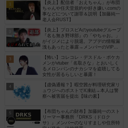
【炎上】配信者「おえちゃん」が布団
ちゃんや任天堂規約や好き嫌い.comの
事などについて謝罪＆説明【加藤純一
老人会RUST】
【炎上】プロスピAのyoutubeグループ
『名も無き野球部』の「やちゃお。」
がイジメにより脱退。アプデの情報漏
洩もあったと暴露→メンバーのVIPが
事実無根だと否定
【怖い】コレコレ・デスドル・ポケカ
メンがvtuber「名取さな」とおいしく
るメロンパンのナカシマを盗聴してる
女性が居るらしいと暴露！
【虚偽通報？】暇空茜が料理研究家リ
ュウジへのポストでX凍結→本人は警
察へ被害届を提出【味の素】
【布団ちゃんの財布】加藤純一のスト
リーマー事務所『DRKS（ドロク
サ）』メンバーのなりすましや住所特