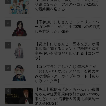
話題になった『アオのハコ』が250話
で最終回を迎える！
【不参加】にじさんじ「シェリン・バ
ーガンディ」がにじ甲2026への名前貸
しを辞退したと発表
【炎上】にじさんじ「五木左京」が熊
本地震に関するコメントで廃墟の絵文
字を使い不謹慎だと叩かれる【コンプ
ラ】
【コンプラ】にじさんじ 鏑木ろこが
「欲しいぜナマポ」と発言し石神のぞ
みが爆笑→アーカイブをカット【あら
なみマイクラ】
【炎上】配信者「おえちゃん」が布団
ちゃんや任天堂規約や好き嫌い.comの
事などについて謝罪＆説明【加藤純一
老人会RUST】