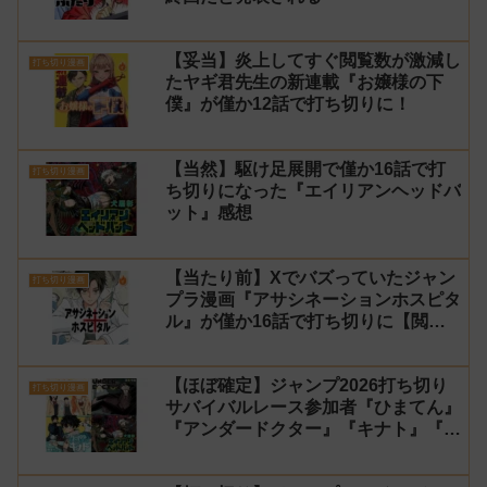
【妥当】炎上してすぐ閲覧数が激減し
打ち切り漫画
たヤギ君先生の新連載『お嬢様の下
僕』が僅か12話で打ち切りに！
【当然】駆け足展開で僅か16話で打
打ち切り漫画
ち切りになった『エイリアンヘッドバ
ット』感想
【当たり前】Xでバズっていたジャン
打ち切り漫画
プラ漫画『アサシネーションホスピタ
ル』が僅か16話で打ち切りに【閲覧
数】
【ほぼ確定】ジャンプ2026打ち切り
打ち切り漫画
サバイバルレース参加者『ひまてん』
『アンダードクター』『キナト』『エ
イリアンヘッドバット』【シーズン
2】