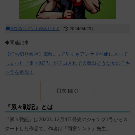
3件のコメントがあります
（
2024/04/23）
◆関連記事
【打ち切り候補】8話にして早くもアンケドベ組に入って
しまった『累々戦記』がテコ入れで人気出そうな女の子キ
ャラを追加！
目次
『累々戦記』とは
『累々戦記』は2023年12月4日発売のジャンプ1号からス
タートした作品で、作者は「雨宮ケント」先生。