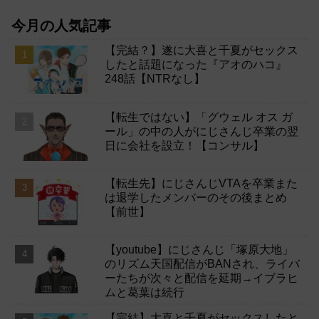
今月の人気記事
【完結？】遂に大喜と千夏がセックス
したと話題になった『アオのハコ』
248話【NTRなし】
【転生ではない】「グウェル オス ガ
ール」の中の人がにじさんじ卒業の翌
日に会社を設立！【コンサル】
【転生先】にじさんじVTAを卒業また
は退学したメンバーのその後まとめ
【前世】
【youtube】にじさんじ「塚原大地」
のリズム天国配信がBANされ、ライバ
ーたちが次々と配信を延期→イブラヒ
ムと葛葉は続行
【完結】大喜と千夏がセックスしたと