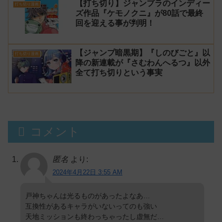
【打ち切り】ジャンプラのインディー
打ち切り漫画
ズ作品『ケモノクニ』が80話で最終
回を迎える事が判明！
【ジャンプ暗黒期】『しのびごと』以
打ち切り漫画
降の新連載が『さむわんへるつ』以外
全て打ち切りという事実
コメント
匿名
より:
2024年4月22日 3:55 AM
戸神ちゃんは光るものがあったよなあ…
互換性があるキャラがいないってのも強い
天地ミッションも終わっちゃったし虚無だ…