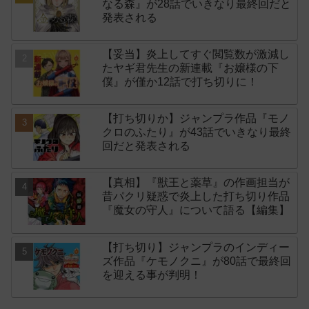
なる森』が28話でいきなり最終回だと
発表される
【妥当】炎上してすぐ閲覧数が激減し
たヤギ君先生の新連載『お嬢様の下
僕』が僅か12話で打ち切りに！
【打ち切りか】ジャンプラ作品『モノ
クロのふたり』が43話でいきなり最終
回だと発表される
【真相】『獣王と薬草』の作画担当が
昔パクリ疑惑で炎上した打ち切り作品
『魔女の守人』について語る【編集】
【打ち切り】ジャンプラのインディー
ズ作品『ケモノクニ』が80話で最終回
を迎える事が判明！