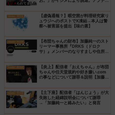
お。」がイジメにより脱退。アプデの
情報漏洩もあったと暴露→メンバーの
VIPが事実無根だと否定
【虚偽通報？】暇空茜が料理研究家リ
Youtuber・配信者
ュウジへのポストでX凍結→本人は警
察へ被害届を提出【味の素】
【布団ちゃんの財布】加藤純一のスト
Youtuber・配信者
リーマー事務所『DRKS（ドロク
サ）』メンバーのなりすましや住所特
定が発生→法的措置へ
【炎上】配信者「おえちゃん」が布団
Youtuber・配信者
ちゃんや任天堂規約や好き嫌い.com
の事などについて謝罪＆説明【加藤純
一 老人会RUST】
【土下座】配信者「はんじょう」が大
Youtuber・配信者
失敗した経緯説明会について謝罪
→「加藤純一と絡みたい」と発言