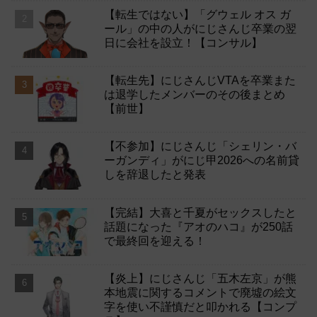
【転生ではない】「グウェル オス ガ
ール」の中の人がにじさんじ卒業の翌
日に会社を設立！【コンサル】
【転生先】にじさんじVTAを卒業また
は退学したメンバーのその後まとめ
【前世】
【不参加】にじさんじ「シェリン・バ
ーガンディ」がにじ甲2026への名前貸
しを辞退したと発表
【完結】大喜と千夏がセックスしたと
話題になった『アオのハコ』が250話
で最終回を迎える！
【炎上】にじさんじ「五木左京」が熊
本地震に関するコメントで廃墟の絵文
字を使い不謹慎だと叩かれる【コンプ