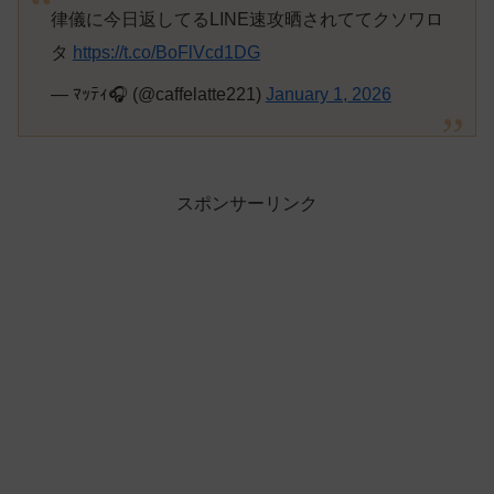
律儀に今日返してるLINE速攻晒されててクソワロ
タ
https://t.co/BoFlVcd1DG
— ﾏｯﾃｨ🎧 (@caffelatte221)
January 1, 2026
スポンサーリンク