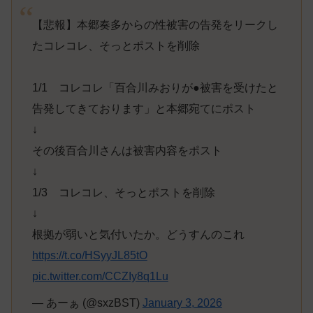
【悲報】本郷奏多からの性被害の告発をリークし
たコレコレ、そっとポストを削除
1/1 コレコレ「百合川みおりが●被害を受けたと
告発してきております」と本郷宛てにポスト
↓
その後百合川さんは被害内容をポスト
↓
1/3 コレコレ、そっとポストを削除
↓
根拠が弱いと気付いたか。どうすんのこれ
https://t.co/HSyyJL85tO
pic.twitter.com/CCZIy8q1Lu
— あーぁ (@sxzBST)
January 3, 2026