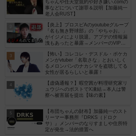
ちゃんや任天堂規約や好き嫌い.comの
事などについて謝罪＆説明【加藤純一
老人会RUST】
【炎上】プロスピAのyoutubeグループ
『名も無き野球部』の「やちゃお。」
がイジメにより脱退。アプデの情報漏
洩もあったと暴露→メンバーのVIPが
事実無根だと否定
【怖い】コレコレ・デスドル・ポケカ
メンがvtuber「名取さな」とおいしく
るメロンパンのナカシマを盗聴してる
女性が居るらしいと暴露！
【虚偽通報？】暇空茜が料理研究家リ
ュウジへのポストでX凍結→本人は警
察へ被害届を提出【味の素】
【布団ちゃんの財布】加藤純一のスト
リーマー事務所『DRKS（ドロク
サ）』メンバーのなりすましや住所特
定が発生→法的措置へ