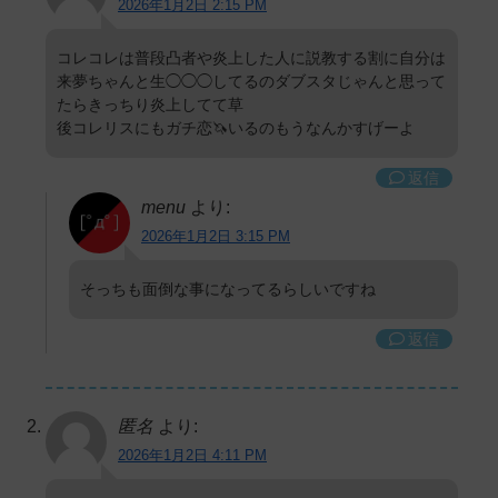
2026年1月2日 2:15 PM
コレコレは普段凸者や炎上した人に説教する割に自分は
来夢ちゃんと生◯◯◯してるのダブスタじゃんと思って
たらきっちり炎上してて草
後コレリスにもガチ恋🦄いるのもうなんかすげーよ
返信
menu
より:
2026年1月2日 3:15 PM
そっちも面倒な事になってるらしいですね
返信
匿名
より:
2026年1月2日 4:11 PM