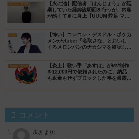
【火に油】配信者「はんじょう」が延
Youtuber・配信者
期していた経緯説明回を行うが、内容
が酷くて更に炎上【UUUM 蛇足 マス
オ】
【怖い】コレコレ・デスドル・ポケカ
vtuber
メンがvtuber「名取さな」とおいし
くるメロンパンのナカシマを盗聴して
る女性が居るらしいと暴露！
【炎上】歌い手「あすは」がMV制作
Youtuber・配信者
を12,000円で依頼されたのに、納品
も返金もせずブロックした事を暴露さ
れる→乗っ取り被害だと主張するが後
に返金
コメント
匿名
より: