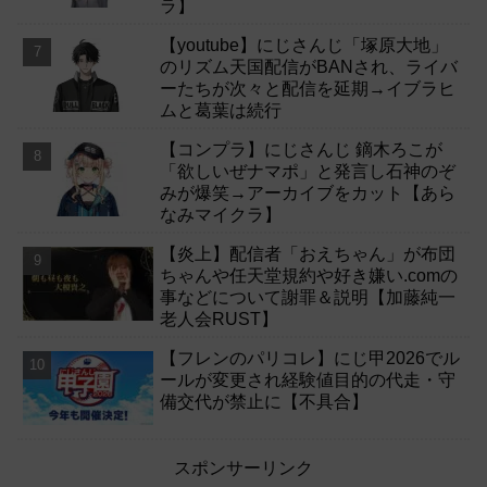
ラ】
【youtube】にじさんじ「塚原大地」
のリズム天国配信がBANされ、ライバ
ーたちが次々と配信を延期→イブラヒ
ムと葛葉は続行
【コンプラ】にじさんじ 鏑木ろこが
「欲しいぜナマポ」と発言し石神のぞ
みが爆笑→アーカイブをカット【あら
なみマイクラ】
【炎上】配信者「おえちゃん」が布団
ちゃんや任天堂規約や好き嫌い.comの
事などについて謝罪＆説明【加藤純一
老人会RUST】
【フレンのパリコレ】にじ甲2026でル
ールが変更され経験値目的の代走・守
備交代が禁止に【不具合】
スポンサーリンク