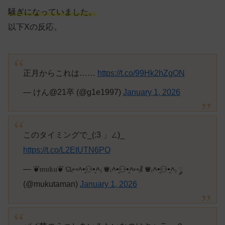
騒ぎになっていました。
以下Xの反応。
正月からこれは……
https://t.co/99Hk2hZgON
— けん@21卒 (@g1e1997)
January 1, 2026
このタイミングで_(:3 」∠)_
https://t.co/L2EtUTN6PO
— ❦𝔪𝔲𝔨𝔲❦ ଘ₍⑅˄•͈⚇•͈˄₎ ♛₍˄•͈⚇•͈˄⑅₎ℓ ♛₍˄•͈⚇•͈˄₎ ༘
(@mukutaman)
January 1, 2026