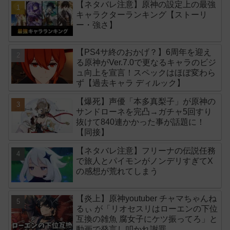
【ネタバレ注意】原神の設定上の最強
キャラクターランキング【ストーリ
ー・強さ】
【PS4サ終のおかげ？】6周年を迎え
る原神がVer.7.0で更なるキャラのビジ
ュ向上を宣言！スペックはほぼ変わら
ず【過去キャラ ディルック】
【爆死】声優「本多真梨子」が原神の
サンドローネを完凸→ガチャ5回すり
抜けて840連かかった事が話題に！
【同接】
【ネタバレ注意】フリーナの伝説任務
で旅人とパイモンがノンデリすぎてX
の感想が荒れてしまう
【炎上】原神youtuber チャマちゃんね
るぃ が「リオセスリはローエンの下位
互換の雑魚 腐女子にケツ振ってろ」と
動画で発言し叩かれ謝罪