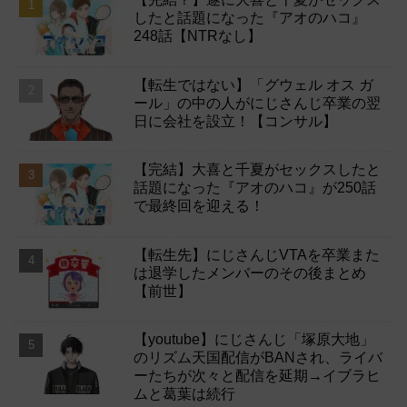
したと話題になった『アオのハコ』
248話【NTRなし】
【転生ではない】「グウェル オス ガ
ール」の中の人がにじさんじ卒業の翌
日に会社を設立！【コンサル】
【完結】大喜と千夏がセックスしたと
話題になった『アオのハコ』が250話
で最終回を迎える！
【転生先】にじさんじVTAを卒業また
は退学したメンバーのその後まとめ
【前世】
【youtube】にじさんじ「塚原大地」
のリズム天国配信がBANされ、ライバ
ーたちが次々と配信を延期→イブラヒ
ムと葛葉は続行