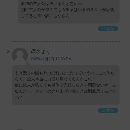
原神の主人公は扱いほんと悪いわ
別に主人公が強くてもガチャは回るのスタレが証明
してるし言い訳にもならん
返信
匿名
より:
2025年1月2日 12:00 PM
もう残りの国も1つだけになったっていうのにこの体た
らく。旅人本当に力取り戻せてるんかこれ？
仮に旅人が強くても単体で完結しなきゃ問題ないゲーム
なんだし、ガチャの売り上げが減るとは到底思えんけど
ね？
返信