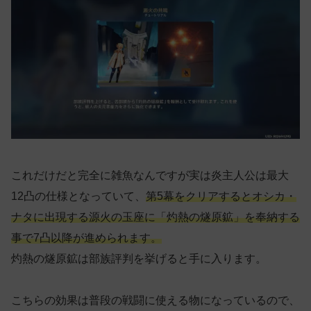
これだけだと完全に雑魚なんですが実は炎主人公は最大
12凸の仕様となっていて、
第5幕をクリアするとオシカ・
ナタに出現する源火の玉座に「灼熱の燧原鉱」を奉納する
事で
7凸以降が進められます。
灼熱の燧原鉱は部族評判を挙げると手に入ります。
こちらの効果は普段の戦闘に使える物になっているので、