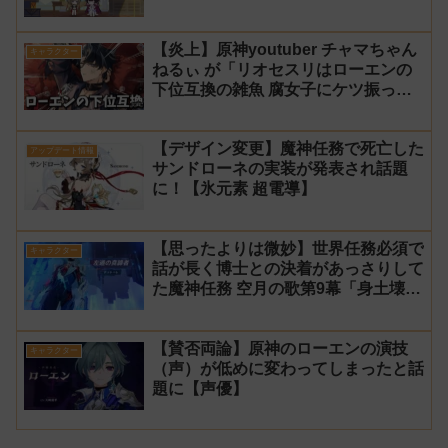
【炎上】原神youtuber チャマちゃん
キャラクター
ねるぃ が「リオセスリはローエンの
下位互換の雑魚 腐女子にケツ振って
ろ」と動画で発言し叩かれ謝罪
【デザイン変更】魔神任務で死亡した
アップデート情報
サンドローネの実装が発表され話題
に！【氷元素 超電導】
【思ったよりは微妙】世界任務必須で
キャラクター
話が長く博士との決着があっさりして
た魔神任務 空月の歌第9幕「身土壊
空、五蘊識転」第10幕「虚空劫灰の
プラーナ」感想
【賛否両論】原神のローエンの演技
キャラクター
（声）が低めに変わってしまったと話
題に【声優】