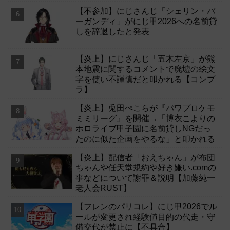
【不参加】にじさんじ「シェリン・バ
ーガンディ」がにじ甲2026への名前貸
しを辞退したと発表
【炎上】にじさんじ「五木左京」が熊
本地震に関するコメントで廃墟の絵文
字を使い不謹慎だと叩かれる【コンプ
ラ】
【炎上】兎田ぺこらが『パワプロケモ
ミミリーグ』を開催→「博衣こよりの
ホロライブ甲子園に名前貸しNGだっ
たのに似た企画をやるな」と叩かれる
【炎上】配信者「おえちゃん」が布団
ちゃんや任天堂規約や好き嫌い.comの
事などについて謝罪＆説明【加藤純一
老人会RUST】
【フレンのパリコレ】にじ甲2026でル
ールが変更され経験値目的の代走・守
備交代が禁止に【不具合】