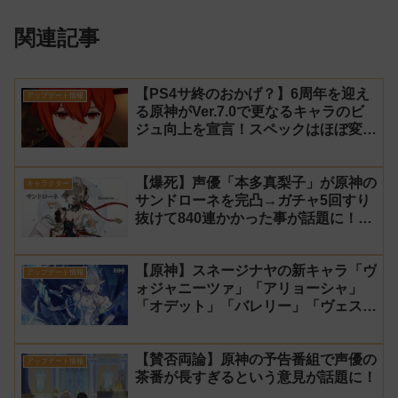
関連記事
【PS4サ終のおかげ？】6周年を迎え
アップデート情報
る原神がVer.7.0で更なるキャラのビ
ジュ向上を宣言！スペックはほぼ変わ
らず【過去キャラ ディルック】
【爆死】声優「本多真梨子」が原神の
キャラクター
サンドローネを完凸→ガチャ5回すり
抜けて840連かかった事が話題に！
【同接】
【原神】スネージナヤの新キャラ「ヴ
アップデート情報
ォジャニーツァ」「アリョーシャ」
「オデット」「バレリー」「ヴェス
ナ」「ダニカ」「ノイ」「ミティヤ」
「アナスターシャ・フョードロヴナ・
【賛否両論】原神の予告番組で声優の
スネージナヤ」が一斉に発表！【声優
アップデート情報
茶番が長すぎるという意見が話題に！
氷神 第10位】