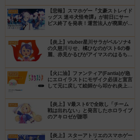
【悲報】スマホゲー『文豪ストレイド
ゲーム
ッグス 迷ヰ犬怪奇譚』が前日にサー
ビス終了を発表！運営法人が廃業が原
因
【炎上】vtuber星川サラがペルソナ4
ゲーム
の久慈川りせ、橘ひなのがスト6の春
麗、赤見かるびがアイマスのはるちは
みきとコラボすると発表され叩かれる
【火に油】ファンティア(Fantia)が急
アニメ
にエロイラストにモザイク必須と宣言
して元に戻して絵師から叩かれ炎上し
た件について長文で言い訳！【警察】
【炎上】V最スト6で全敗し「チーム
ゲーム
戦は出れない」と発言したホロライブ
のアキロゼが謝罪
【炎上】スターアトリエのスマホゲー
ゲーム