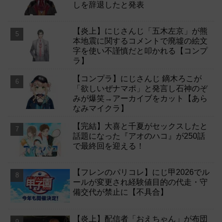
しを辞退したと発表
【炎上】にじさんじ「五木左京」が熊
本地震に関するコメントで廃墟の絵文
字を使い不謹慎だと叩かれる【コンプ
ラ】
【コンプラ】にじさんじ 鏑木ろこが
「欲しいぜナマポ」と発言し石神のぞ
みが爆笑→アーカイブをカット【あら
なみマイクラ】
【完結】大喜と千夏がセックスしたと
話題になった『アオのハコ』が250話
で最終回を迎える！
【フレンのパリコレ】にじ甲2026でル
ールが変更され経験値目的の代走・守
備交代が禁止に【不具合】
【炎上】配信者「おえちゃん」が布団