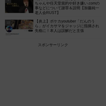
ちゃんや任天堂規約や好き嫌い.comの
事などについて謝罪＆説明【加藤純一
老人会RUST】
【炎上】ポケカyoutuber「だんのう
ら」がイカサマをジャッジに指摘され
失格に！本人は誤解だと主張
スポンサーリンク