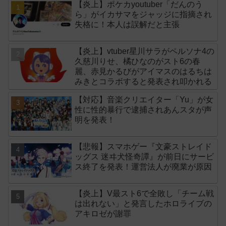
【炎上】ポケカyoutuber「だんのう
ら」がイカサマをジャッジに指摘され
失格に！本人は誤解だと主張
【炎上】vtuber星川サラがペルソナ4の
久慈川りせ、橘ひなのがスト6の春
麗、赤見かるびがアイマスのはるちは
みきとコラボすると発表され叩かれる
【対応】音楽クリエイター「Yu」が女
性に性的暴行で逮捕されあんスタが声
明を発表！
【悲報】スマホゲー『文豪ストレイド
ッグス 迷ヰ犬怪奇譚』が前日にサービ
ス終了を発表！運営法人が廃業が原因
【炎上】V最スト6で全敗し「チーム戦
は出れない」と発言したホロライブの
アキロゼが謝罪