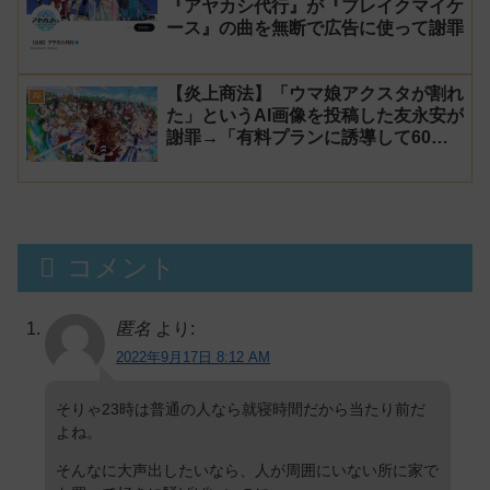
『アヤカシ代行』が『ブレイクマイケ
ース』の曲を無断で広告に使って謝罪
【炎上商法】「ウマ娘アクスタが割れ
AI
た」というAI画像を投稿した友永安が
謝罪→「有料プランに誘導して60万
円儲かった」と発言し規約違反のウマ
娘エロイラストをリポスト！
コメント
匿名
より:
2022年9月17日 8:12 AM
そりゃ23時は普通の人なら就寝時間だから当たり前だ
よね。
そんなに大声出したいなら、人が周囲にいない所に家で