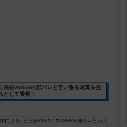
高校vtuberの顔バレと言い張る写真を投
るとして警告！
駒こまる」が完全R18のエロASMRを発売→売上が