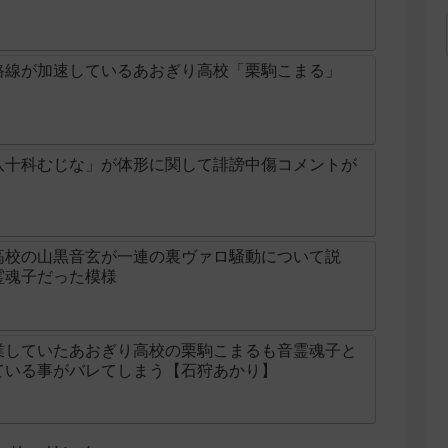
路線が加速しているあおぎり高校「栗駒こまる」
八十科むじな」が体形に関して誹謗中傷コメントが
高校の山黒音玄が一連の裏ヴァロ騒動について説
霊魂子だった模様
業していたあおぎり高校の栗駒こまるも音霊魂子と
ている事がバレてしまう【石狩あかり】