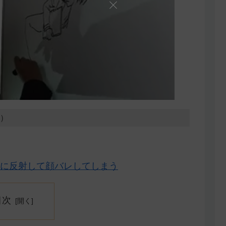
0）
に反射して顔バレしてしまう
目次