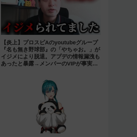
【炎上】プロスピAのyoutubeグループ
『名も無き野球部』の「やちゃお。」が
イジメにより脱退。アプデの情報漏洩も
あったと暴露→メンバーのVIPが事実無
根だと否定