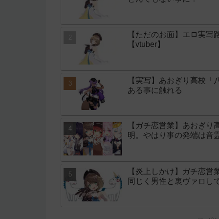
【ただのお面】エロ実写
【vtuber】
【実写】あおぎり高校「
ある事に触れる
【ガチ恋営業】あおぎり
明。やはり事の発端は音
【炎上しかけ】ガチ恋営
同じく男性と裏ヴァロし