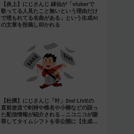
【炎上】にじさんじ 緑仙が「vtuberで
歌ってる人見たこと無いという理由だけ
で埋もれてる名曲がある」という生成AI
の文章を投稿し叩かれる
【杜撰】にじさんじ「叶」2nd LIVEの
直前放送で剣持や椎名や小柳などの誤っ
た配信情報が紹介される→ニコニコが謝
罪してタイムシフトを非公開に【生成
AI?】