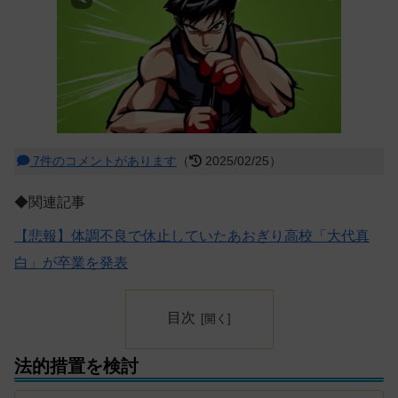
7件のコメントがあります
（
2025/02/25）
◆関連記事
【悲報】体調不良で休止していたあおぎり高校「大代真
白」が卒業を発表
目次
法的措置を検討