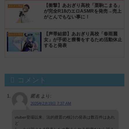
【衝撃】あおぎり高校「栗駒こまる」
あおぎり高校
が完全R18のエロASMRを発売→売上
がとんでもない事に！
【声帯結節】あおぎり高校「春雨麗
あおぎり高校
女」が手術と療養をするため活動休止
すると発表
コメント
匿名
より:
2025年2月19日 7:37 AM
vtuber登場以来、法的措置の検討の発表は数百件はあれ
ど