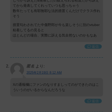
しっかり訴えた&発表したの数えられる程度だから訴え
てから発表してくれっていつも思っちゃう
数年たっても有耶無耶な法的措置くんだけでクラス作れ
そう
措置匂わされてた中傷野郎が今も楽しそうに別のvtuber
粘着してるの見ると
ほとんどの場合、実際に訴える気全然ないのかもなあ
返信
匿名
より:
2025年2月19日 8:12 AM
Xの通報欄にファンのなりすましってのができたのはこ
ういうのがいるからなんだろうな
返信