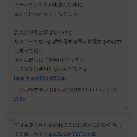
ドーパミン制御が出来ない輩に
目をつけられやすくなるなぁ。
委員会設置は喜ばしいけど、
リスナーでない誹謗中傷する輩が跋扈するのは世
も末って感じ。
そんな奴らに「半年ROMってろ」
って言葉は通用しないんだろうな。
https://t.co/8F6oh05GgL
— Ray🩵💙🤎🦡 (@Ray27270399)
February 18,
2025
何度も運営から言われてるのに未だに誹謗中傷し
てる奴、キモ
https://t.co/arY1YCfm8E