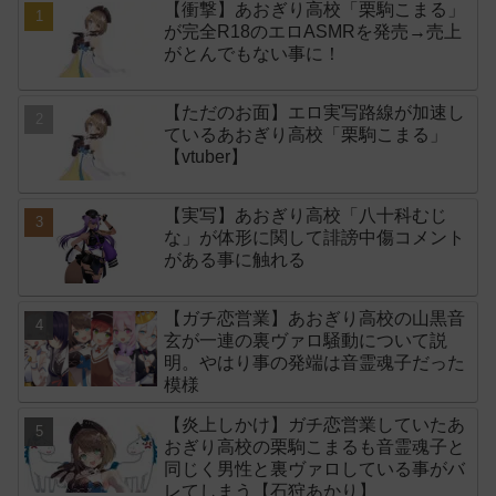
【衝撃】あおぎり高校「栗駒こまる」
が完全R18のエロASMRを発売→売上
がとんでもない事に！
【ただのお面】エロ実写路線が加速し
ているあおぎり高校「栗駒こまる」
【vtuber】
【実写】あおぎり高校「八十科むじ
な」が体形に関して誹謗中傷コメント
がある事に触れる
【ガチ恋営業】あおぎり高校の山黒音
玄が一連の裏ヴァロ騒動について説
明。やはり事の発端は音霊魂子だった
模様
【炎上しかけ】ガチ恋営業していたあ
おぎり高校の栗駒こまるも音霊魂子と
同じく男性と裏ヴァロしている事がバ
レてしまう【石狩あかり】