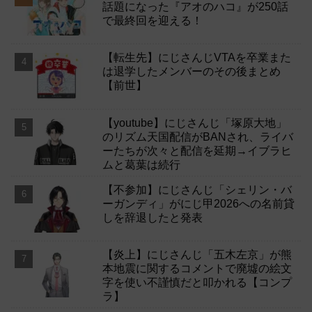
話題になった『アオのハコ』が250話
で最終回を迎える！
【転生先】にじさんじVTAを卒業また
は退学したメンバーのその後まとめ
【前世】
【youtube】にじさんじ「塚原大地」
のリズム天国配信がBANされ、ライバ
ーたちが次々と配信を延期→イブラヒ
ムと葛葉は続行
【不参加】にじさんじ「シェリン・バ
ーガンディ」がにじ甲2026への名前貸
しを辞退したと発表
【炎上】にじさんじ「五木左京」が熊
本地震に関するコメントで廃墟の絵文
字を使い不謹慎だと叩かれる【コンプ
ラ】