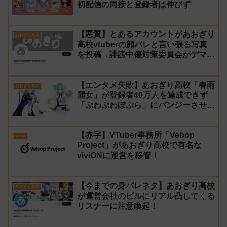
初配信の同接と登録者は伸びず
【悪質】とあるアカウントがあおぎり
あおぎり高校
高校vtuberの顔バレと言い張る写真
を投稿→誹謗中傷対策委員会がデマで
あるとして警告！
【エンタメ失敗】あおぎり高校「春雨
あおぎり高校
麗女」が登録者40万人を達成できず
「ぷわぷわぽぷら」にバンジーさせる
流れに→パワハラだと叩かれ説明配信
【杞憂】
【赤字】VTuber事務所「Vebop
vtuber
Project」があおぎり高校で有名な
viviONに運営を移管！
【今までの身バレネタ】あおぎり高校
あおぎり高校
が運営会社のビルにリアル凸してくる
リスナーに注意喚起！