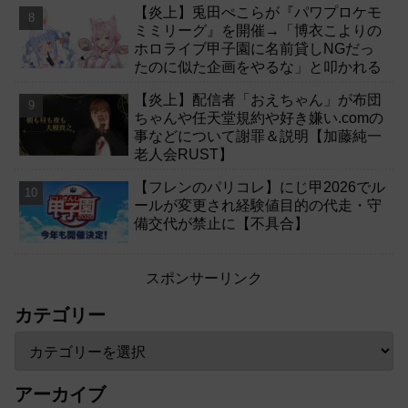
【炎上】兎田ぺこらが『パワプロケモ
ミミリーグ』を開催→「博衣こよりの
ホロライブ甲子園に名前貸しNGだっ
たのに似た企画をやるな」と叩かれる
【炎上】配信者「おえちゃん」が布団
ちゃんや任天堂規約や好き嫌い.comの
事などについて謝罪＆説明【加藤純一
老人会RUST】
【フレンのパリコレ】にじ甲2026でル
ールが変更され経験値目的の代走・守
備交代が禁止に【不具合】
スポンサーリンク