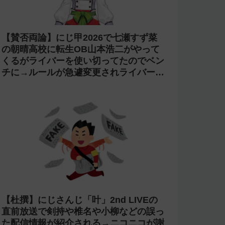
【激怒】にじさんじ 甲斐田晴が「ライ
ブの銀テープを売る奴は2度とライブに
来るな」と発言【転売ヤー】
【失踪】ホロライブを卒業した がう
る・ぐらの転生先 sabaが配信をしなく
なって半年が経過