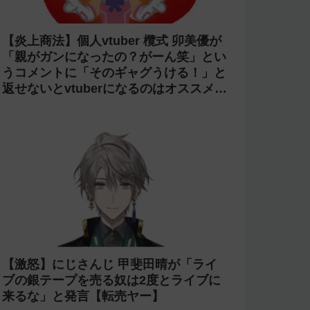
【炎上】にじさんじ 緑仙が「vtuberで
歌ってる人見たこと無いという理由だけ
で埋もれてる名曲がある」という生成AI
の文章を投稿し叩かれる
【光害】ホロライブ「桃鈴ねね」のライ
ブで改造ペンライトを使う迷惑客が話題
に→「さくらみこ」ライブで禁止に【法
的措置】