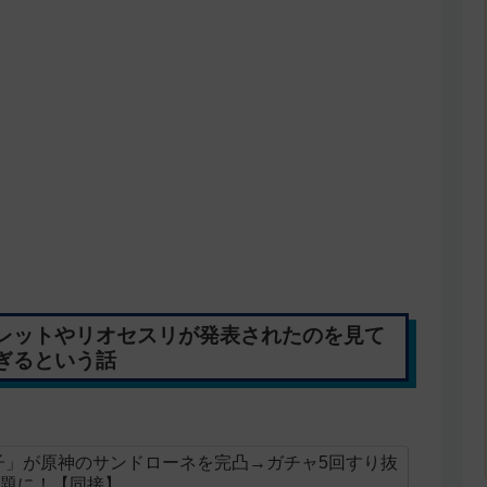
レットやリオセスリが発表されたのを見て
ぎるという話
子」が原神のサンドローネを完凸→ガチャ5回すり抜
話題に！【同接】