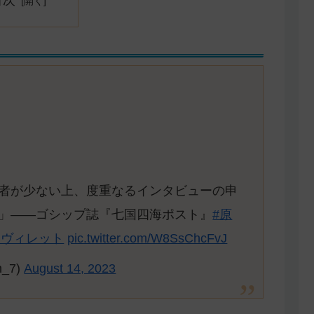
者が少ない上、度重なるインタビューの申
」——ゴシップ誌『七国四海ポスト』
#原
ヌヴィレット
pic.twitter.com/W8SsChcFvJ
_7)
August 14, 2023