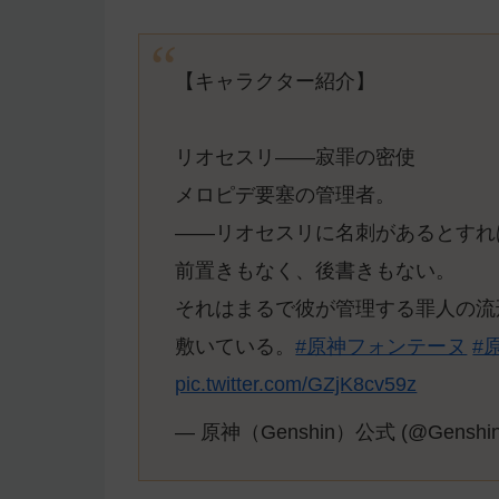
【キャラクター紹介】
リオセスリ——寂罪の密使
メロピデ要塞の管理者。
——リオセスリに名刺があるとすれ
前置きもなく、後書きもない。
それはまるで彼が管理する罪人の流
敷いている。
#原神フォンテーヌ
#
pic.twitter.com/GZjK8cv59z
— 原神（Genshin）公式 (@Genshin