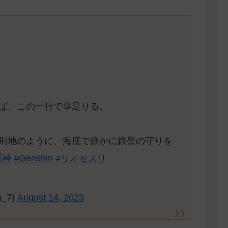
ば、この一行で事足りる。
刑地のように、海底で静かに鉄壁の守りを
原神
#Genshin
#リオセスリ
_7)
August 14, 2023