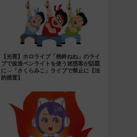
【コンプラ】にじさんじ 鏑木ろこが
「欲しいぜナマポ」と発言し石神のぞみ
が爆笑→アーカイブをカット【あらなみ
マイクラ】