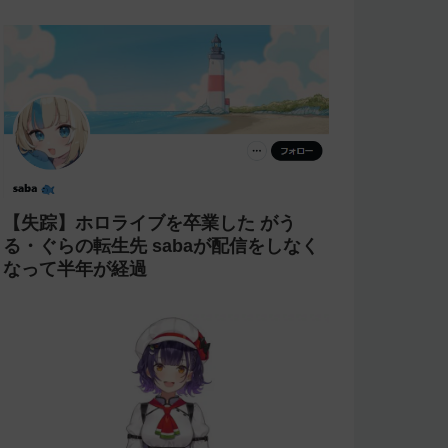
【炎上商法】個人vtuber 欖式 卯美優が
「親がガンになったの？がーん笑」とい
うコメントに「そのギャグうける！」と
返せないとvtuberになるのはオススメし
ないと投稿し叩かれる