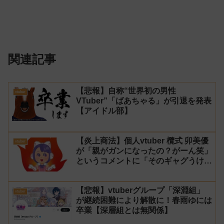
関連記事
【悲報】自称“世界初の男性
vtuber
VTuber”「ばあちゃる」が引退を発表
【アイドル部】
【炎上商法】個人vtuber 欖式 卯美優
vtuber
が「親がガンになったの？がーん笑」
というコメントに「そのギャグうけ
る！」と返せないとvtuberになるの
はオススメしないと投稿し叩かれる
【悲報】vtuberグループ「深淵組」
vtuber
が継続困難により解散に！春雨ゆには
卒業【深層組とは無関係】