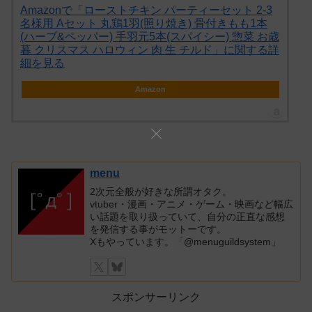
Amazonで「ローストチキン パーティーセット 2-3
名様用 Aセット 丸鶏1羽(照り焼き) 骨付きもも1本
(ハーブ&ペッパー) 手羽元5本(スパイシー) 惣菜 お歳
暮 クリスマス ハロウィン 肉 生 チルド」に関する詳
細を見る
Amazon
menu
2次元全般が好きな所謂オタク。
vtuber・漫画・アニメ・ゲーム・映画など幅広
い話題を取り扱っていて、自分の正直な感想
を発信する事がモットーです。
Xもやっています。「@menuguildsystem」
スポンサーリンク