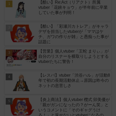
【酷い】Re:Act（リアクト）所属
vtuber「花鋏キョウ」が半年前に卒業
していた事が判明！
【酷い】「彩瀬川カトレア」がキャラ
デザを担当したvtuberが「ママはケ
チ、ガワの作りが雑」と愚痴った事が
話題に
【営業】個人vtuber「王蛇 まりぃ」が
自分のリスナーを横取りしようとする
vtuberたちに警告！
【レスバ】vtuber「渋谷ハル」が活動8
年で初の長期活動休止→原因は昨今の
ネットの息苦しさ
【炎上商法】個人vtuber 欖式 卯美優が
「親がガンになったの？がーん笑」と
いうコメントに「そのギャグうけ
る！」と返せないとvtuberになるのは