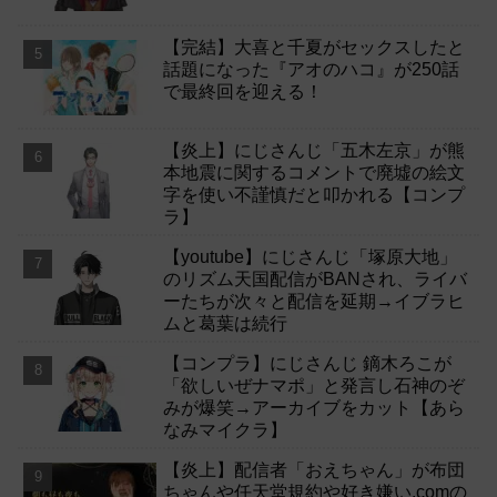
【完結】大喜と千夏がセックスしたと
話題になった『アオのハコ』が250話
で最終回を迎える！
【炎上】にじさんじ「五木左京」が熊
本地震に関するコメントで廃墟の絵文
字を使い不謹慎だと叩かれる【コンプ
ラ】
【youtube】にじさんじ「塚原大地」
のリズム天国配信がBANされ、ライバ
ーたちが次々と配信を延期→イブラヒ
ムと葛葉は続行
【コンプラ】にじさんじ 鏑木ろこが
「欲しいぜナマポ」と発言し石神のぞ
みが爆笑→アーカイブをカット【あら
なみマイクラ】
【炎上】配信者「おえちゃん」が布団
ちゃんや任天堂規約や好き嫌い.comの