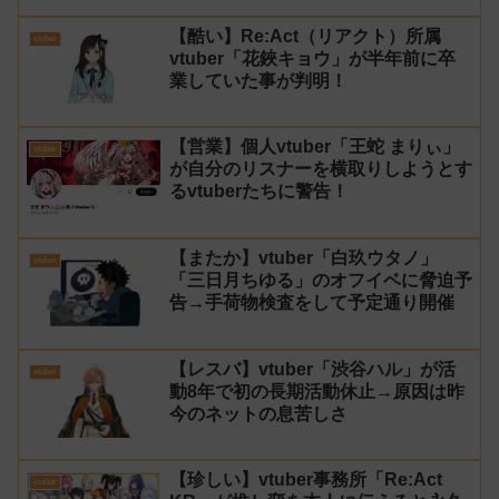
【酷い】Re:Act（リアクト）所属
vtuber
vtuber「花鋏キョウ」が半年前に卒
業していた事が判明！
【営業】個人vtuber「王蛇 まりぃ」
vtuber
が自分のリスナーを横取りしようとす
るvtuberたちに警告！
【またか】vtuber「白玖ウタノ」
vtuber
「三日月ちゆる」のオフイベに脅迫予
告→手荷物検査をして予定通り開催
【レスバ】vtuber「渋谷ハル」が活
vtuber
動8年で初の長期活動休止→原因は昨
今のネットの息苦しさ
【珍しい】vtuber事務所「Re:Act
vtuber