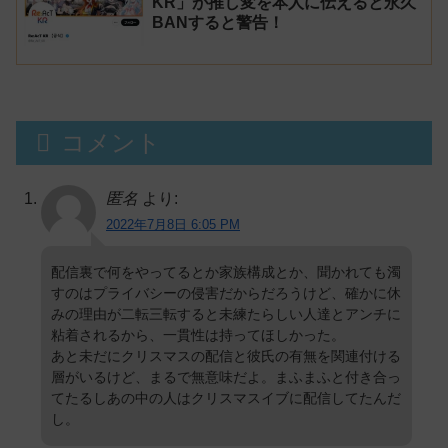
KR」が推し変を本人に伝えると永久
BANすると警告！
コメント
匿名
より:
2022年7月8日 6:05 PM
配信裏で何をやってるとか家族構成とか、聞かれても濁
すのはプライバシーの侵害だからだろうけど、確かに休
みの理由が二転三転すると未練たらしい人達とアンチに
粘着されるから、一貫性は持ってほしかった。
あと未だにクリスマスの配信と彼氏の有無を関連付ける
層がいるけど、まるで無意味だよ。まふまふと付き合っ
てたるしあの中の人はクリスマスイブに配信してたんだ
し。