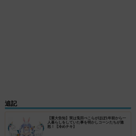
追記
【重大告知】実は兎田ぺこらがほぼ1年前から一
人暮らしをしていた事を明かしコーンたちが激
怒！【冷めチキ】