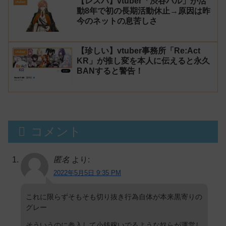
【レスバ】vtuber「渋谷ハル」が活
vtuber
動8年で初の長期活動休止→原因は昨
今のネットの息苦しさ
【珍しい】vtuber事務所「Re:Act
vtuber
KR」が推し変を本人に伝えると永久
BANすると警告！
コメント
匿名
より:
2022年5月5日 9:35 PM
これに限らずそもそも切り抜き行為自体が本来黒寄りの
グレー
そういうのに参入して小銭稼いでるような奴らが運営し