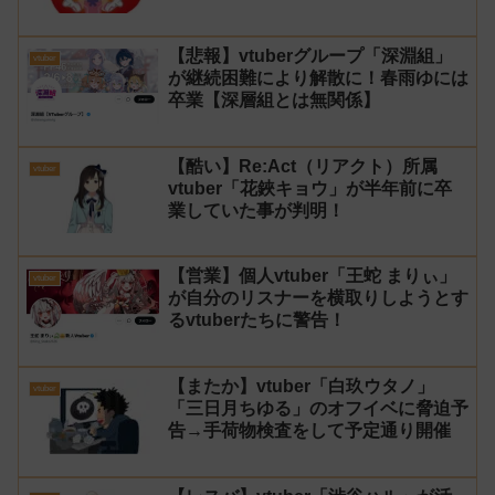
る！」と返せないとvtuberになるの
はオススメしないと投稿し叩かれる
【悲報】vtuberグループ「深淵組」
vtuber
が継続困難により解散に！春雨ゆには
卒業【深層組とは無関係】
【酷い】Re:Act（リアクト）所属
vtuber
vtuber「花鋏キョウ」が半年前に卒
業していた事が判明！
【営業】個人vtuber「王蛇 まりぃ」
vtuber
が自分のリスナーを横取りしようとす
るvtuberたちに警告！
【またか】vtuber「白玖ウタノ」
vtuber
「三日月ちゆる」のオフイベに脅迫予
告→手荷物検査をして予定通り開催