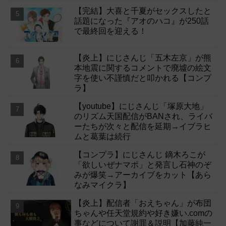
【完結】大喜と千夏がセックスしたと
話題になった『アオのハコ』が250話
で最終回を迎える！
【炎上】にじさんじ「五木左京」が熊
本地震に関するコメントで廃墟の絵文
字を使い不謹慎だと叩かれる【コンプ
ラ】
【youtube】にじさんじ「塚原大地」
のリズム天国配信がBANされ、ライバ
ーたちが次々と配信を延期→イブラヒ
ムと葛葉は続行
【コンプラ】にじさんじ 鏑木ろこが
「欲しいぜナマポ」と発言し石神のぞ
みが爆笑→アーカイブをカット【あら
なみマイクラ】
【炎上】配信者「おえちゃん」が布団
ちゃんや任天堂規約や好き嫌い.comの
事などについて謝罪＆説明【加藤純一