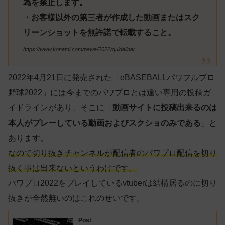
為を禁止します。
・お客様以外の第三者が作成した動画またはスク
リーンショットを無許諾で転載すること。
https://www.konami.com/pawa/2022/guideline/
2022年4月21日に発売された「eBASEBALLパワフルプロ
野球2022」には今までのパワプロとは違い専用の投稿ガ
イドラインがあり、そこに「
動画サイトに投稿出来るのは
本人がプレーしている動画およびスクショのみである
」と
あります。
なので切り抜きチャンネルが配信者のパワプロ配信を切り
抜く事は出来ないというわけです。
パワプロ2022をプレイしているvtuberは結構居るのに切り
抜きが全然無いのはこれのせいです。
Post