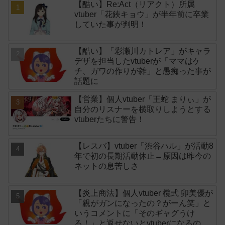
【酷い】Re:Act（リアクト）所属
vtuber「花鋏キョウ」が半年前に卒業
していた事が判明！
【酷い】「彩瀬川カトレア」がキャラ
デザを担当したvtuberが「ママはケ
チ、ガワの作りが雑」と愚痴った事が
話題に
【営業】個人vtuber「王蛇 まりぃ」が
自分のリスナーを横取りしようとする
vtuberたちに警告！
【レスバ】vtuber「渋谷ハル」が活動8
年で初の長期活動休止→原因は昨今の
ネットの息苦しさ
【炎上商法】個人vtuber 欖式 卯美優が
「親がガンになったの？がーん笑」と
いうコメントに「そのギャグうけ
る！」と返せないとvtuberになるのは