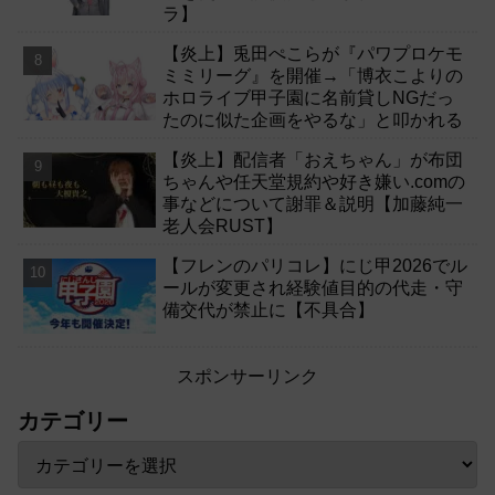
ラ】
【炎上】兎田ぺこらが『パワプロケモ
ミミリーグ』を開催→「博衣こよりの
ホロライブ甲子園に名前貸しNGだっ
たのに似た企画をやるな」と叩かれる
【炎上】配信者「おえちゃん」が布団
ちゃんや任天堂規約や好き嫌い.comの
事などについて謝罪＆説明【加藤純一
老人会RUST】
【フレンのパリコレ】にじ甲2026でル
ールが変更され経験値目的の代走・守
備交代が禁止に【不具合】
スポンサーリンク
カテゴリー