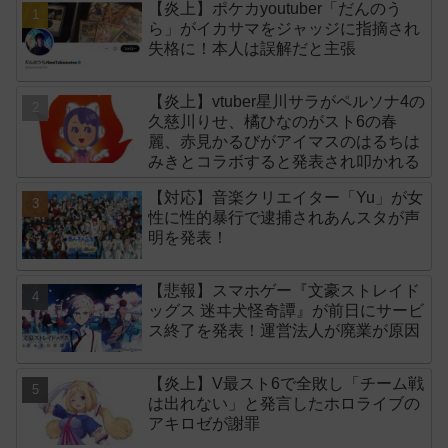
【炎上】ポケカyoutuber「だんのう
ら」がイカサマをジャッジに指摘され
失格に！本人は誤解だと主張
【炎上】vtuber星川サラがペルソナ4の
久慈川りせ、橘ひなのがスト6の春
麗、赤見かるびがアイマスのはるちは
みきとコラボすると発表され叩かれる
【対応】音楽クリエイター「Yu」が女
性に性的暴行で逮捕されあんスタが声
明を発表！
【悲報】スマホゲー『文豪ストレイド
ッグス 迷ヰ犬怪奇譚』が前日にサービ
ス終了を発表！運営法人が廃業が原因
【炎上】V最スト6で全敗し「チーム戦
は出れない」と発言したホロライブの
アキロゼが謝罪