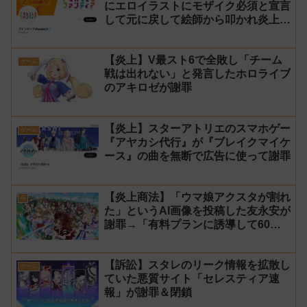
にエロイラストにモザイク必須と宣言
して元に戻して絵師から叩かれ炎上し
た件について長文で言い訳！【警察】
【炎上】V最スト6で全敗し「チーム
ゲーム
戦は出れない」と発言したホロライブ
のアキロゼが謝罪
【炎上】スターアトリエのスマホゲー
ゲーム
『アヤカシ代行』が『ブレイクマイケ
ース』の曲を無断で広告に使って謝罪
【炎上商法】「ウマ娘アクスタが割れ
AI
た」というAI画像を投稿した友永安が
謝罪→「有料プランに誘導して60万
円儲かった」と発言し規約違反のウマ
娘エロイラストをリポスト！
【訴訟】スタレのリーク情報を拡散し
ゲーム
ていた悪質サイト「セレスティア速
報」が謝罪＆閉鎖