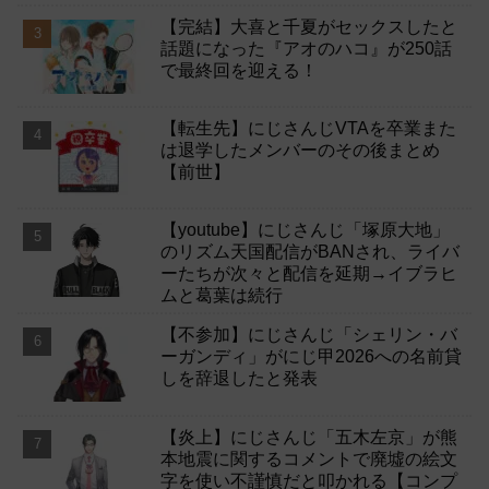
【完結】大喜と千夏がセックスしたと
話題になった『アオのハコ』が250話
で最終回を迎える！
【転生先】にじさんじVTAを卒業また
は退学したメンバーのその後まとめ
【前世】
【youtube】にじさんじ「塚原大地」
のリズム天国配信がBANされ、ライバ
ーたちが次々と配信を延期→イブラヒ
ムと葛葉は続行
【不参加】にじさんじ「シェリン・バ
ーガンディ」がにじ甲2026への名前貸
しを辞退したと発表
【炎上】にじさんじ「五木左京」が熊
本地震に関するコメントで廃墟の絵文
字を使い不謹慎だと叩かれる【コンプ