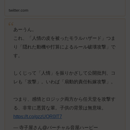
twitter.com
あーうん。
これ、「人情の皮を被ったモラルハザード」つま
り「隠れた動機や打算によるルール破壊攻撃」で
す。
しくじって「人情」を振りかざして公開批判、コ
レも「攻撃」。いわば「扇動的責任転嫁攻撃」。
つまり、感情とロジック両方から任天堂を攻撃す
る、非常に悪質な輩。子供の背景は無意味。
https://t.co/gzzUQR0IT7
— 寺子屋さん@バーチャル音屋ハーピー