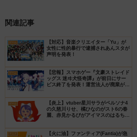
関連記事
【対応】音楽クリエイター「Yu」が
ゲーム
女性に性的暴行で逮捕されあんスタが
声明を発表！
【悲報】スマホゲー『文豪ストレイド
ゲーム
ッグス 迷ヰ犬怪奇譚』が前日にサー
ビス終了を発表！運営法人が廃業が原
因
【炎上】vtuber星川サラがペルソナ4
ゲーム
の久慈川りせ、橘ひなのがスト6の春
麗、赤見かるびがアイマスのはるちは
みきとコラボすると発表され叩かれる
【火に油】ファンティア(Fantia)が急
アニメ