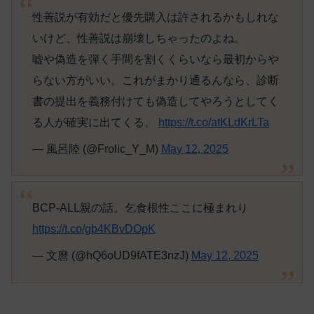
性善説が有効だと優先購入は許されるかもしれな
いけど、性善説は崩壊しちゃったのよね。
嘘や偽造を弾く手間を割くくらいなら最初からや
らない方がいい。これがまかり通るんなら、診断
書の提出を義務付けても偽造してやろうとしてく
る人が確実に出てくる。
https://t.co/atKLdKrLTa
— 風呂陸 (@Frolic_Y_M)
May 12, 2025
BCP-ALL親の話。乞食根性ここに極まれり
https://t.co/gb4KBvDOpK
— 文麿 (@hQ6oUD9fATE3nzJ)
May 12, 2025