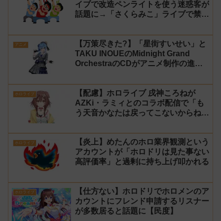
イブで改造ペンライトを使う迷惑客が
話題に→「さくらみこ」ライブで禁止
に【法的措置】
【万策尽きた?】「星街すいせい」と
アニメ
TAKU INOUEのMidnight Grand
OrchestraのCDがアニメ制作の進行
問題で発売中止に
【配慮】ホロライブ 戌神ころねが
ホロライブ
AZKi・ラミィとのコラボ配信で「も
う天音かなたは戻ってこないからね」
と発言した事について謝罪
【炎上】めたんのホロ業界観測という
ホロライブ
アカウントが「ホロドリは見た事ない
高評価率」と過剰に持ち上げ叩かれる
【仕方ない】ホロドリでホロメンのア
ホロライブ
カウントにフレンド申請するリスナー
が多数居ると話題に【民度】