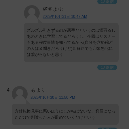
返信
匿名
より:
2025年10月31日 10:47 AM
ズルズル引きずるのが悪手だというのは潤羽るし
あのときに学習してるだろうし、今回はリスナー
もある程度事情を知ってるから(自分を含め殆ど
の人は又聞きだろうけど)即解約でも印象悪化に
は繋がらないと思う
返信
あ
より:
2025年10月30日 11:50 PM
方針転換見事に悪いほうにしか転ばないな、窮屈になっ
ただけで割喰った人が辞めていくだけという