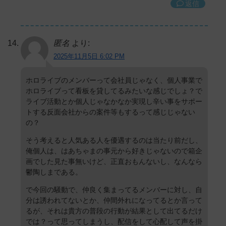
返信
匿名
より:
2025年11月5日 6:02 PM
ホロライブのメンバーって会社員じゃなく、個人事業で
ホロライブって看板を貸してるみたいな感じでしょ？で
ライブ活動とか個人じゃなかなか実現し辛い事をサポー
トする反面会社からの案件等もするって感じじゃない
の？
そう考えると人気ある人を優遇するのは当たり前だし、
俺個人は、はあちゃまの事元から好きじゃないので箱企
画でした見た事無いけど、正直おもんないし、なんなら
鬱陶しまである。
で今回の騒動で、仲良く集まってるメンバーに対し、自
分は誘われてないとか、仲間外れになってるとか言って
るが、それは貴方の普段の行動が結果として出てるだけ
では？って思ってしまうし、配信をして心配して声を掛