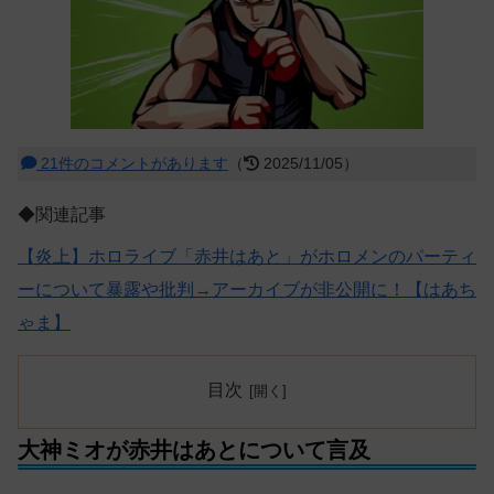
21件のコメントがあります
（
2025/11/05）
◆関連記事
【炎上】ホロライブ「赤井はあと」がホロメンのパーティ
ーについて暴露や批判→アーカイブが非公開に！【はあち
ゃま】
目次
大神ミオが赤井はあとについて言及