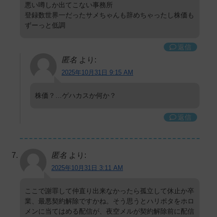
悪い噂しか出てこない事務所
登録数世界一だったサメちゃんも辞めちゃったし株価も
ずーっと低調
返信
匿名
より:
2025年10月31日 9:15 AM
株価？…ゲハカスか何か？
返信
匿名
より:
2025年10月31日 3:11 AM
ここで謝罪して仲直り出来なかったら孤立して休止か卒
業、最悪契約解除ですかね。そう思うとハリポタをホロ
メンに当てはめる配信が、夜空メルが契約解除前に配信