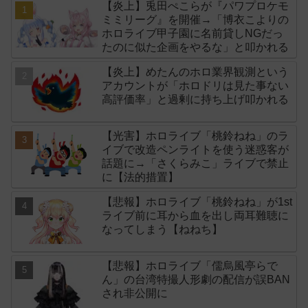
【炎上】兎田ぺこらが『パワプロケモ
ミミリーグ』を開催→「博衣こよりの
ホロライブ甲子園に名前貸しNGだっ
たのに似た企画をやるな」と叩かれる
【炎上】めたんのホロ業界観測という
アカウントが「ホロドリは見た事ない
高評価率」と過剰に持ち上げ叩かれる
【光害】ホロライブ「桃鈴ねね」のラ
イブで改造ペンライトを使う迷惑客が
話題に→「さくらみこ」ライブで禁止
に【法的措置】
【悲報】ホロライブ「桃鈴ねね」が1st
ライブ前に耳から血を出し両耳難聴に
なってしまう【ねねち】
【悲報】ホロライブ「儒烏風亭らで
ん」の台湾特撮人形劇の配信が誤BAN
され非公開に