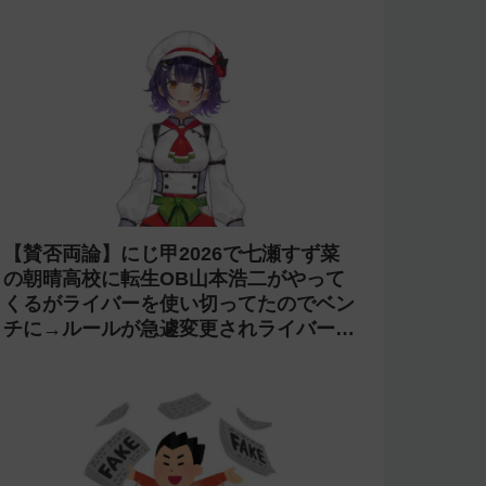
【賛否両論】にじ甲2026で七瀬すず菜
の朝晴高校に転生OB山本浩二がやって
くるがライバーを使い切ってたのでベン
チに→ルールが急遽変更されライバーの
転生が可能に