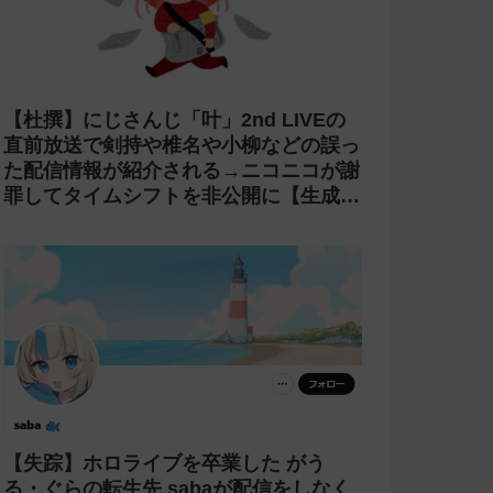
【杜撰】にじさんじ「叶」2nd LIVEの
直前放送で剣持や椎名や小柳などの誤っ
た配信情報が紹介される→ニコニコが謝
罪してタイムシフトを非公開に【生成
AI?】
【失踪】ホロライブを卒業した がう
る・ぐらの転生先 sabaが配信をしなく