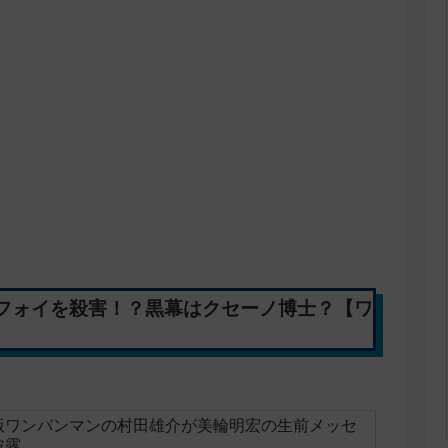
フォイを殺害！？黒幕はクセーノ博士？【ワ
版ワンパンマンの村田雄介が美輪明宏の生前メッセ
披露