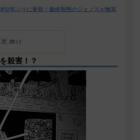
が約2年ぶりに更新！最終形態のジェノスが無双
目次
を殺害！？