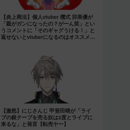
【炎上商法】個人vtuber 欖式 卯美優が
「親がガンになったの？がーん笑」とい
うコメントに「そのギャグうける！」と
返せないとvtuberになるのはオススメし
ないと投稿し叩かれる
【激怒】にじさんじ 甲斐田晴が「ライ
ブの銀テープを売る奴は2度とライブに
来るな」と発言【転売ヤー】