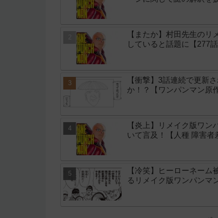
【またか】村田先生のリメ
していると話題に【277
【衝撃】3話連続で更新
か！？【ワンパンマン原作
【炎上】リメイク版ワン
いて言及！【人種 障害者
【冷笑】ヒーローネーム
るリメイク版ワンパンマン