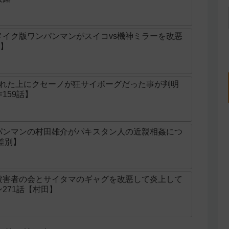
イク版ワンパンマンがスイコvs機神ミラーを改悪
話】
された上にクセーノが狂サイボーグだった事が判明
159話】
パンマンの村田雄介がパキスタン人の近親相姦につ
差別】
被害者の会とサイタマのギャグを改悪して炎上して
271話【村田】