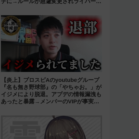
チに→ルールが急遽変更されライバーの
転生が可能に
【炎上】プロスピAのyoutubeグループ
『名も無き野球部』の「やちゃお。」が
イジメにより脱退。アプデの情報漏洩も
あったと暴露→メンバーのVIPが事実無
根だと否定