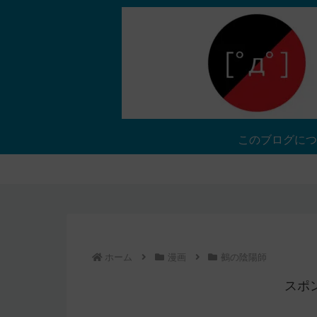
このブログにつ
ホーム
漫画
鵺の陰陽師
スポ