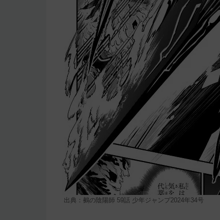
出典：鵺の陰陽師 59話 少年ジャンプ2024年34号