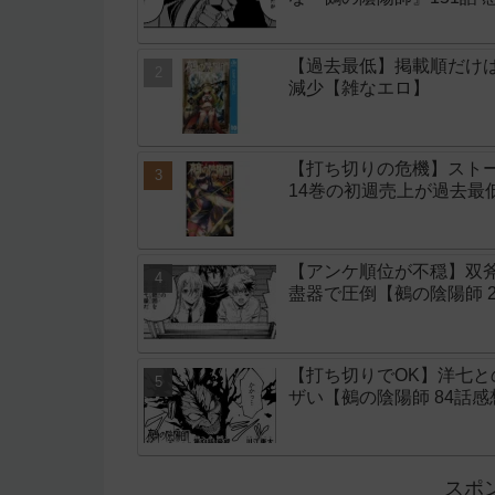
【過去最低】掲載順だけ
減少【雑なエロ】
【打ち切りの危機】スト
14巻の初週売上が過去最
【アンケ順位が不穏】双
盡器で圧倒【鵺の陰陽師 
【打ち切りでOK】洋七
ザい【鵺の陰陽師 84話感
スポ