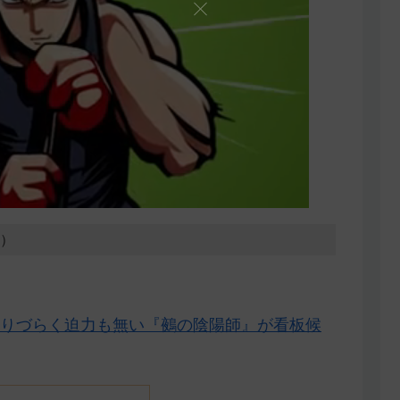
1）
りづらく迫力も無い『鵺の陰陽師』が看板候