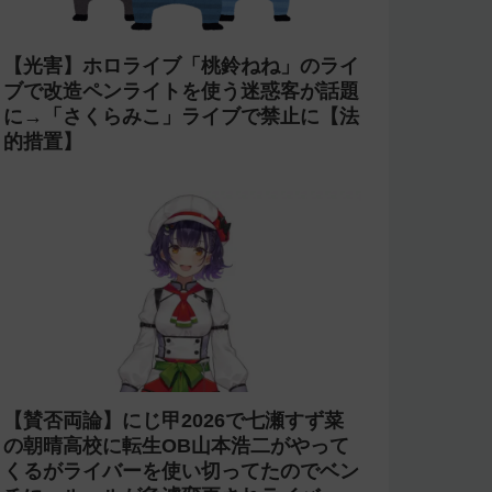
【光害】ホロライブ「桃鈴ねね」のライ
ブで改造ペンライトを使う迷惑客が話題
に→「さくらみこ」ライブで禁止に【法
的措置】
【賛否両論】にじ甲2026で七瀬すず菜
の朝晴高校に転生OB山本浩二がやって
くるがライバーを使い切ってたのでベン