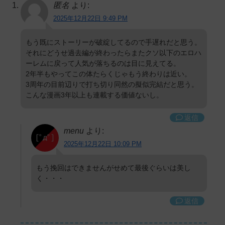
匿名
より:
2025年12月22日 9:49 PM
もう既にストーリーが破綻してるので手遅れだと思う。
それにどうせ過去編が終わったらまたクソ以下のエロハ
ーレムに戻って人気が落ちるのは目に見えてる。
2年半もやってこの体たらくじゃもう終わりは近い。
3周年の目前辺りで打ち切り同然の擬似完結だと思う。
こんな漫画3年以上も連載する価値ないし。
返信
menu
より:
2025年12月22日 10:09 PM
もう挽回はできませんがせめて最後ぐらいは美し
く・・・
返信