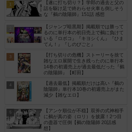
【遂に打ち切り？】学郎の過去と父の
話を駆け足で終わらせ火車も倒しそう
な『鵺の陰陽師』151話 感想
【ジャンプ暗黒期】掲載順では勝って
るのに単行本の初日売上で鵺に負けて
いる『ロボコ』『キヨシくん』『ひま
てん！』『しのびごと』
【打ち切りの危機】ストーリーを捨て
雑なエロ展開で生き残ったのに単行本
14巻の初週売上が過去最低だった『鵺
の陰陽師』【町田】
【過去最低】掲載順だけは高い『鵺の
陰陽師』単行本10巻の初週売上がまた
減少【雑なエロ】
【アンケ順位が不穏】双斧の式神相手
に鵺が真の姿（ロリ）を披露！2つ目
の盡器で圧倒【鵺の陰陽師 20話感
想】