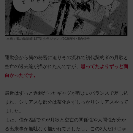
出典：鵺の陰陽師 127話 少年ジャンプ2026年4・5合併号
運動会から鵺の秘密に迫りその流れで初代契約者の月歌と
空亡の過去編が描かれたんですが、
思ってたよりずっと面
白かったです。
最近はずっと過剰だったギャグが程よいバランスで差し込
まれ、シリアスな部分は茶化さずしっかりシリアスやって
ました。
また、僅か2話ですが月歌と空亡の関係性や人間性が分か
る出来事が無駄なく描かれてましたし、この2人だけじゃ