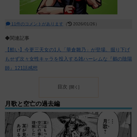
11件のコメントがあります
（
2026/01/26）
◆関連記事
【酷い】今更三天女の1人「華倉雛乃」が登場。掘り下げ
もせず次々女性キャラを投入する雑ハーレムな『鵺の陰陽
師』121話感想
目次
月歌と空亡の過去編