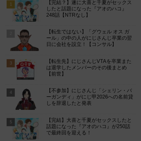
【完結？】遂に大喜と千夏がセックス
したと話題になった『アオのハコ』
248話【NTRなし】
【転生ではない】「グウェル オス ガ
ール」の中の人がにじさんじ卒業の翌
日に会社を設立！【コンサル】
【転生先】にじさんじVTAを卒業また
は退学したメンバーのその後まとめ
【前世】
【不参加】にじさんじ「シェリン・バ
ーガンディ」がにじ甲2026への名前貸
しを辞退したと発表
【完結】大喜と千夏がセックスしたと
話題になった『アオのハコ』が250話
で最終回を迎える！