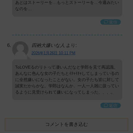
あとはストーリーを…もっとストーリーを…今週みたい
なのを…
返信
四衲大嫌いな人
より:
2026年1月26日 10:11 PM
ToLOVEるのリトって凄いんだなと学郎を見て再認識。
あんなに色んな女の子たちとｲﾁｬｲﾁｬしてしまっているの
に全然嫌いになったことがない。女の子たち皆に対して
誠実だからかな。学郎はなんか、一人一人雑に扱ってい
るように見受けられて嫌いになってしまった、、、。
返信
コメントを書き込む