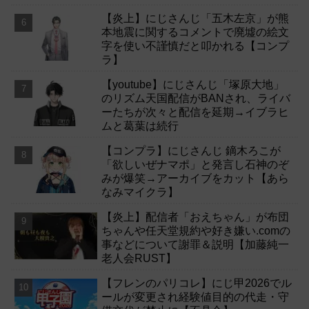
【炎上】にじさんじ「五木左京」が熊
本地震に関するコメントで廃墟の絵文
字を使い不謹慎だと叩かれる【コンプ
ラ】
【youtube】にじさんじ「塚原大地」
のリズム天国配信がBANされ、ライバ
ーたちが次々と配信を延期→イブラヒ
ムと葛葉は続行
【コンプラ】にじさんじ 鏑木ろこが
「欲しいぜナマポ」と発言し石神のぞ
みが爆笑→アーカイブをカット【あら
なみマイクラ】
【炎上】配信者「おえちゃん」が布団
ちゃんや任天堂規約や好き嫌い.comの
事などについて謝罪＆説明【加藤純一
老人会RUST】
【フレンのパリコレ】にじ甲2026でル
ールが変更され経験値目的の代走・守