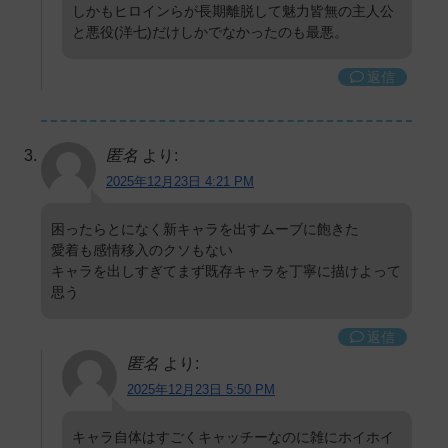
しかもヒロインらが長期離脱して魅力皆無の主人公
と悪役(洋七)だけしかでなかったのも最悪。
返信
匿名
より:
2025年12月23日 4:21 PM
困ったらとになく新キャラを出すムーブに飽きた
愛着も感情移入のクソもない
キャラを出しすぎてまず既存キャラを丁寧に描けよって
思う
返信
匿名
より:
2025年12月23日 5:50 PM
キャラ自体はすごくキャッチーなのに雑にホイホイ