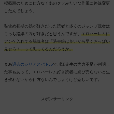
掲載順のために仕方なくあのクソみたいな作風に路線変更
したんでしょう。
私含め初期の鵺が好きだった読者と多くのジャンプ読者は
こっち路線の方が好きだと思うんですが、
エロハーレムに
アンケ入れてる鵺読者は「過去編は良いから早くおっぱい
見せろ！」って思ってるんだろうか。
まあ
過去のシリアスバトル
で川江先生の実力不足が判明し
た事もあって、エロハーレム好き読者に媚び売らないと生
き残れないから仕方ないんでしょうけど悲しいです。
スポンサーリンク