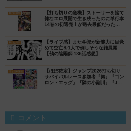
陽師』141話 感想【使い捨て】
【打ち切りの危機】ストーリーを捨て
鵺の陰陽師
雑なエロ展開で生き残ったのに単行本
14巻の初週売上が過去最低だった
『鵺の陰陽師』【町田】
【ライブ感】また学郎が新能力に目覚
鵺の陰陽師
めて空亡を1人で倒しそうな雑展開
【鵺の陰陽師 136話感想】
【ほぼ確定】ジャンプ2026打ち切り
打ち切り漫画
サバイバルレース参加者『鵺』『ゴン
ロン・エッグ』『隣の小副川』『JK
勇者と隠居魔王』【シーズン1】
コメント