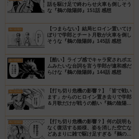
話を駆け足で終わらせ火車も倒しそう
な『鵺の陰陽師』151話 感想
【つまらない】結局ヒロイン置いてけ
鵺の陰陽師
ぼりで学郎とチート月歌が火車を倒し
そうな『鵺の陰陽師』145話 感想
【酷い】ライブ感でキャラ変されポエ
鵺の陰陽師
ムみたいな台詞を言う学郎が違和感だ
らけな『鵺の陰陽師』144話 感想
【打ち切り危機の影響？】「皆で戦い
鵺の陰陽師
ます」からのヒロイン置き去りで学郎
＆月歌だけが戦うの酷い『鵺の陰陽
師』142話 感想
【打ち切り危機の影響？】何の説明も
鵺の陰陽師
なく復活する姫様、姿を消した空亡な
どあまりに雑で駆け足すぎる『鵺の陰