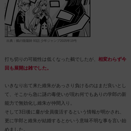
出典：鵺の陰陽師 93話 少年ジャンプ2025年19号
打ち切りの可能性は低くなった鵺でしたが、
相変わらず今
回も展開は雑でした。
いきなり出て来た維朱があっさり負けるのはまだ良いとし
て、そこから急に謎の毒使いが現れ何でもありの学郎の新
能力で無効化し維朱が仲間入り。
そして3日後に鏖が全員復活するという情報が明かされ、
更に学郎と維朱が結婚するとかいう意味不明な事を言い始
めました。