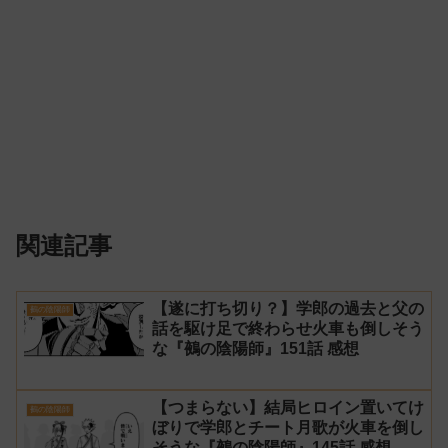
関連記事
【遂に打ち切り？】学郎の過去と父の
鵺の陰陽師
話を駆け足で終わらせ火車も倒しそう
な『鵺の陰陽師』151話 感想
【つまらない】結局ヒロイン置いてけ
鵺の陰陽師
ぼりで学郎とチート月歌が火車を倒し
そうな『鵺の陰陽師』145話 感想