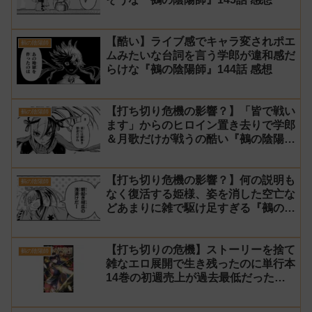
【酷い】ライブ感でキャラ変されポエ
鵺の陰陽師
ムみたいな台詞を言う学郎が違和感だ
らけな『鵺の陰陽師』144話 感想
【打ち切り危機の影響？】「皆で戦い
鵺の陰陽師
ます」からのヒロイン置き去りで学郎
＆月歌だけが戦うの酷い『鵺の陰陽
師』142話 感想
【打ち切り危機の影響？】何の説明も
鵺の陰陽師
なく復活する姫様、姿を消した空亡な
どあまりに雑で駆け足すぎる『鵺の陰
陽師』141話 感想【使い捨て】
【打ち切りの危機】ストーリーを捨て
鵺の陰陽師
雑なエロ展開で生き残ったのに単行本
14巻の初週売上が過去最低だった
『鵺の陰陽師』【町田】