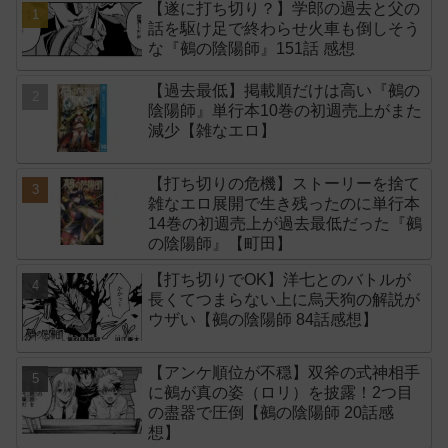
【遂に打ち切り？】学郎の過去と父の
話を駆け足で終わらせ火車も倒しそう
な『鵺の陰陽師』151話 感想
【過去最低】掲載順だけは高い『鵺の
陰陽師』単行本10巻の初週売上がまた
減少【雑なエロ】
【打ち切りの危機】ストーリーを捨て
雑なエロ展開で生き残ったのに単行本
14巻の初週売上が過去最低だった『鵺
の陰陽師』【町田】
【打ち切りでOK】洋七とのバトルが
長くてつまらない上に烏天狗の解説が
ウザい【鵺の陰陽師 84話感想】
【アンケ順位が不穏】双斧の式神相手
に鵺が真の姿（ロリ）を披露！2つ目
の盡器で圧倒【鵺の陰陽師 20話感
想】