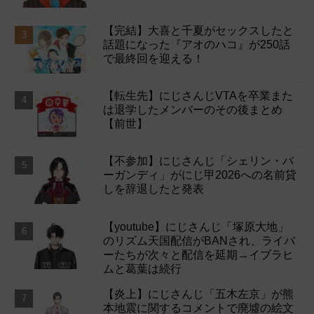
【完結】大喜と千夏がセックスしたと
話題になった『アオのハコ』が250話
で最終回を迎える！
【転生先】にじさんじVTAを卒業また
は退学したメンバーのその後まとめ
【前世】
【不参加】にじさんじ「シェリン・バ
ーガンディ」がにじ甲2026への名前貸
しを辞退したと発表
【youtube】にじさんじ「塚原大地」
のリズム天国配信がBANされ、ライバ
ーたちが次々と配信を延期→イブラヒ
ムと葛葉は続行
【炎上】にじさんじ「五木左京」が熊
本地震に関するコメントで廃墟の絵文