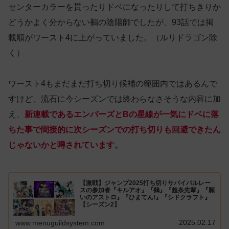
センターカラーを貰ったりドベになったりして打ちきりか
どうかよく分からない鵺の陰陽師でしたが、93話では掲
載順がワースト4に上がっていました。（ルリドラゴン除
く）
ワースト4もまだまだ打ち切り候補の範囲内ではあるんで
すけど、流石に今シーズンでは終わらなさそうな内容に加
え、
新連載であるエンバーズとBの星線が一気にドベに落
ちた事で間接的に次シーズンでの打ち切りも回避できたん
じゃないかと噂されています。
【激戦】ジャンプ2025打ち切りサバイバルレー
スの参加者『キルアオ』『鵺』『超条先輩』『願
いのアストロ』『ひまてん!』『シドクラフト』
【シーズン2】
2025.02.17
www.menuguildsystem.com