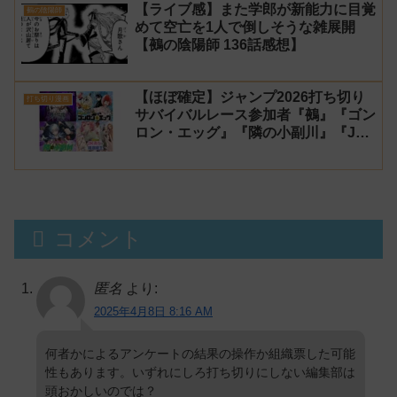
【ライブ感】また学郎が新能力に目覚
鵺の陰陽師
めて空亡を1人で倒しそうな雑展開
【鵺の陰陽師 136話感想】
【ほぼ確定】ジャンプ2026打ち切り
打ち切り漫画
サバイバルレース参加者『鵺』『ゴン
ロン・エッグ』『隣の小副川』『JK
勇者と隠居魔王』【シーズン1】
コメント
匿名
より:
2025年4月8日 8:16 AM
何者かによるアンケートの結果の操作か組織票した可能
性もあります。いずれにしろ打ち切りにしない編集部は
頭おかしいのでは？