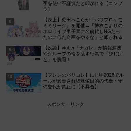
字を使い不謹慎だと叩かれる【コンプ
ラ】
【炎上】兎田ぺこらが『パワプロケモ
ミミリーグ』を開催→「博衣こよりの
ホロライブ甲子園に名前貸しNGだっ
たのに似た企画をやるな」と叩かれる
【反論】vtuber「ナガレ」が情報漏洩
やグループの輪を乱す行為で『びじぱ
と』を脱退！
【フレンのパリコレ】にじ甲2026でル
ールが変更され経験値目的の代走・守
備交代が禁止に【不具合】
スポンサーリンク