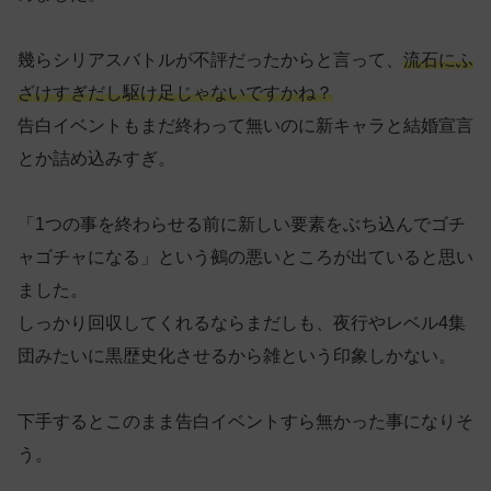
幾らシリアスバトルが不評だったからと言って、
流石にふ
ざけすぎだし駆け足じゃないですかね？
告白イベントもまだ終わって無いのに新キャラと結婚宣言
とか詰め込みすぎ。
「1つの事を終わらせる前に新しい要素をぶち込んでゴチ
ャゴチャになる」という鵺の悪いところが出ていると思い
ました。
しっかり回収してくれるならまだしも、夜行やレベル4集
団みたいに黒歴史化させるから雑という印象しかない。
下手するとこのまま告白イベントすら無かった事になりそ
う。