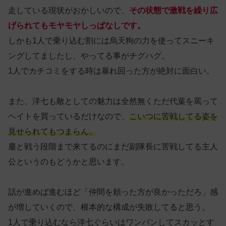
走している現状がおかしいので、
その状態で激戦を繰り広
げられてもモヤモヤしっぱなしです。
しかも1人で乗り込む割には烏天狗の力を使ってスニーキ
ングしてましたし、やってる事がチグハグ。
1人でカチコミをする時は暴れ回った方が絶対に面白い。
また、洋七も敵としての魅力は全然無くただ代葉を罵って
ヘイトを買っているだけなので、
こいつに苦戦してる姿を
見せられてもつまらん。
鏖と戦う段階まで来てるのにまだ副隊長に苦戦してる主人
公というのもどうかと思います。
話が進めば進むほど「仲間を頼った方が良かっただろ」感
が増していくので、根本的な構成が失敗してると思う。
1人で乗り込むなら洋七ぐらいはワンパンしてスカッとす