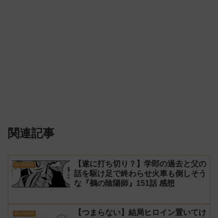
関連記事
【遂に打ち切り？】学郎の過去と父の
鵺の陰陽師
話を駆け足で終わらせ火車も倒しそう
な『鵺の陰陽師』151話 感想
【つまらない】結局ヒロイン置いてけ
鵺の陰陽師