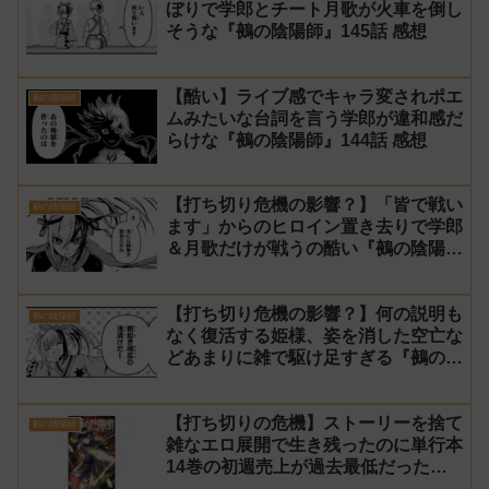
ぼりで学郎とチート月歌が火車を倒し
そうな『鵺の陰陽師』145話 感想
【酷い】ライブ感でキャラ変されポエ
鵺の陰陽師
ムみたいな台詞を言う学郎が違和感だ
らけな『鵺の陰陽師』144話 感想
【打ち切り危機の影響？】「皆で戦い
鵺の陰陽師
ます」からのヒロイン置き去りで学郎
＆月歌だけが戦うの酷い『鵺の陰陽
師』142話 感想
【打ち切り危機の影響？】何の説明も
鵺の陰陽師
なく復活する姫様、姿を消した空亡な
どあまりに雑で駆け足すぎる『鵺の陰
陽師』141話 感想【使い捨て】
【打ち切りの危機】ストーリーを捨て
鵺の陰陽師
雑なエロ展開で生き残ったのに単行本
14巻の初週売上が過去最低だった
『鵺の陰陽師』【町田】