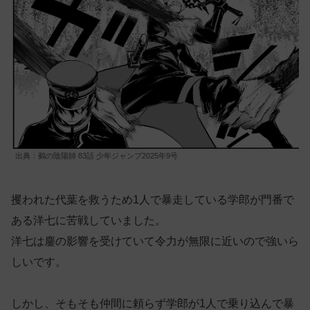
出典：鵺の陰陽師 83話 少年ジャンプ2025年9号
攫われた代葉を救うため1人で暴走している学郎が門番で
ある洋七に苦戦していました。
洋七は鏖の影響を受けていて令力が無限に近いので強いら
しいです。
しかし、そもそも仲間に頼らず学郎が1人で乗り込んで暴