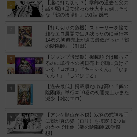
【遂に打ち切り？】学郎の過去と父の
話を駆け足で終わらせ火車も倒しそう
な『鵺の陰陽師』151話 感想
【打ち切りの危機】ストーリーを捨て
雑なエロ展開で生き残ったのに単行本
14巻の初週売上が過去最低だった『鵺
の陰陽師』【町田】
【ジャンプ暗黒期】掲載順では勝って
るのに単行本の初日売上で鵺に負けて
いる『ロボコ』『キヨシくん』『ひま
てん！』『しのびごと』
【過去最低】掲載順だけは高い『鵺の
陰陽師』単行本10巻の初週売上がまた
減少【雑なエロ】
【アンケ順位が不穏】双斧の式神相手
に鵺が真の姿（ロリ）を披露！2つ目
の盡器で圧倒【鵺の陰陽師 20話感
想】