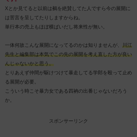
Xとか見てると以前は鵺を絶賛してた人ですら今の展開に
は苦言を呈してたりしますからね。
単行本の売上もほぼ横ばいだし将来性が無い。
一体何故こんな展開になってるのかは知りませんが、
川江
先生と編集部は本気でこの先の展開を考え直した方が良い
んじゃないかと思う。
とりあえず仲間が駆けつけて暴走してる学郎を殴って止め
る展開が必要。
こういう時こそ暴力女である四衲の出番じゃないだろう
か。
スポンサーリンク