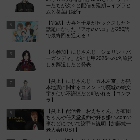
ーたちが次々と配信を延期→イブラヒ
ムと葛葉は続行
【完結】大喜と千夏がセックスしたと
話題になった『アオのハコ』が250話
で最終回を迎える！
【不参加】にじさんじ「シェリン・バ
ーガンディ」がにじ甲2026への名前貸
しを辞退したと発表
【炎上】にじさんじ「五木左京」が熊
本地震に関するコメントで廃墟の絵文
字を使い不謹慎だと叩かれる【コンプ
ラ】
【炎上】配信者「おえちゃん」が布団
ちゃんや任天堂規約や好き嫌い.comの
事などについて謝罪＆説明【加藤純一
老人会RUST】