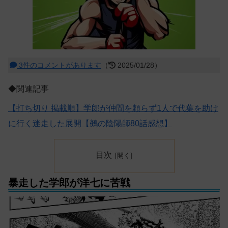
3件のコメントがあります
（
2025/01/28）
◆関連記事
【打ち切り 掲載順】学郎が仲間を頼らず1人で代葉を助け
に行く迷走した展開【鵺の陰陽師80話感想】
目次
暴走した学郎が洋七に苦戦