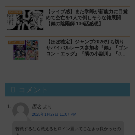
【ライブ感】また学郎が新能力に目覚
鵺の陰陽師
めて空亡を1人で倒しそうな雑展開
【鵺の陰陽師 136話感想】
【ほぼ確定】ジャンプ2026打ち切り
打ち切り漫画
サバイバルレース参加者『鵺』『ゴン
ロン・エッグ』『隣の小副川』『JK
勇者と隠居魔王』【シーズン1】
コメント
匿名
より:
2025年1月27日 11:07 PM
苦戦するなら戦えるヒロイン置いてこなきゃ良かったの