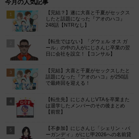
今月の人気記事
【完結？】遂に大喜と千夏がセックス
したと話題になった『アオのハコ』
248話【NTRなし】
【転生ではない】「グウェル オス ガ
ール」の中の人がにじさんじ卒業の翌
日に会社を設立！【コンサル】
【完結】大喜と千夏がセックスしたと
話題になった『アオのハコ』が250話
で最終回を迎える！
【転生先】にじさんじVTAを卒業また
は退学したメンバーのその後まとめ
【前世】
【不参加】にじさんじ「シェリン・バ
ーガンディ」がにじ甲2026への名前貸