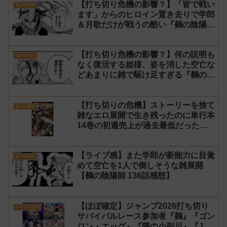
【打ち切り危機の影響？】「皆で戦い
鵺の陰陽師
ます」からのヒロイン置き去りで学郎
＆月歌だけが戦うの酷い『鵺の陰陽
師』142話 感想
【打ち切り危機の影響？】何の説明も
鵺の陰陽師
なく復活する姫様、姿を消した空亡な
どあまりに雑で駆け足すぎる『鵺の陰
陽師』141話 感想【使い捨て】
【打ち切りの危機】ストーリーを捨て
鵺の陰陽師
雑なエロ展開で生き残ったのに単行本
14巻の初週売上が過去最低だった
『鵺の陰陽師』【町田】
【ライブ感】また学郎が新能力に目覚
鵺の陰陽師
めて空亡を1人で倒しそうな雑展開
【鵺の陰陽師 136話感想】
【ほぼ確定】ジャンプ2026打ち切り
打ち切り漫画
サバイバルレース参加者『鵺』『ゴン
ロン・エッグ』『隣の小副川』『JK