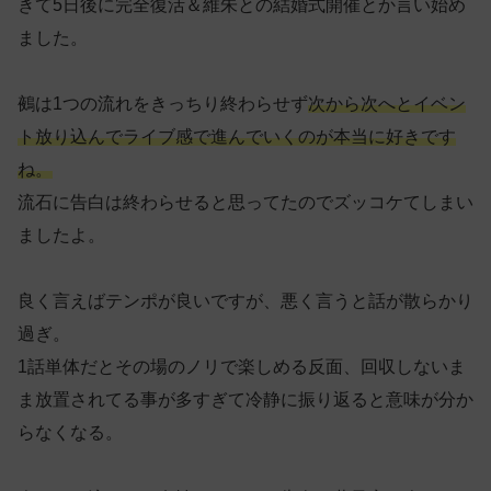
きて5日後に完全復活＆維朱との結婚式開催とか言い始め
ました。
鵺は1つの流れをきっちり終わらせず
次から次へとイベン
ト放り込んでライブ感で進んでいくのが本当に好きです
ね。
流石に告白は終わらせると思ってたのでズッコケてしまい
ましたよ。
良く言えばテンポが良いですが、悪く言うと話が散らかり
過ぎ。
1話単体だとその場のノリで楽しめる反面、回収しないま
ま放置されてる事が多すぎて冷静に振り返ると意味が分か
らなくなる。