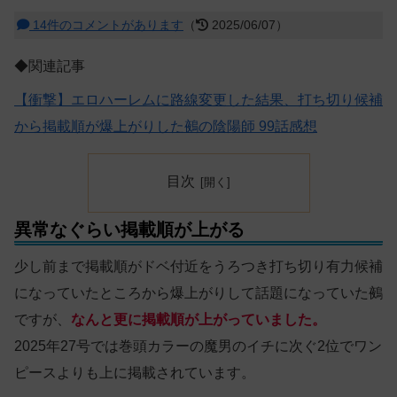
14件のコメントがあります
（
2025/06/07）
◆関連記事
【衝撃】エロハーレムに路線変更した結果、打ち切り候補
から掲載順が爆上がりした鵺の陰陽師 99話感想
目次
異常なぐらい掲載順が上がる
少し前まで掲載順がドベ付近をうろつき打ち切り有力候補
になっていたところから爆上がりして話題になっていた鵺
ですが、
なんと更に掲載順が上がっていました。
2025年27号では巻頭カラーの魔男のイチに次ぐ2位でワン
ピースよりも上に掲載されています。