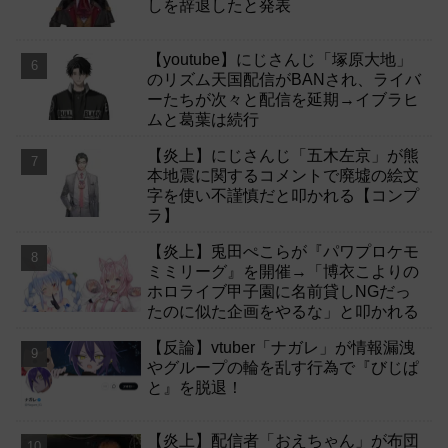
しを辞退したと発表
【youtube】にじさんじ「塚原大地」
のリズム天国配信がBANされ、ライバ
ーたちが次々と配信を延期→イブラヒ
ムと葛葉は続行
【炎上】にじさんじ「五木左京」が熊
本地震に関するコメントで廃墟の絵文
字を使い不謹慎だと叩かれる【コンプ
ラ】
【炎上】兎田ぺこらが『パワプロケモ
ミミリーグ』を開催→「博衣こよりの
ホロライブ甲子園に名前貸しNGだっ
たのに似た企画をやるな」と叩かれる
【反論】vtuber「ナガレ」が情報漏洩
やグループの輪を乱す行為で『びじぱ
と』を脱退！
【炎上】配信者「おえちゃん」が布団