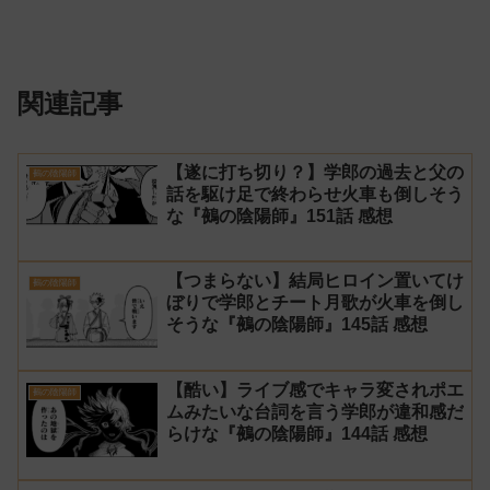
関連記事
【遂に打ち切り？】学郎の過去と父の
鵺の陰陽師
話を駆け足で終わらせ火車も倒しそう
な『鵺の陰陽師』151話 感想
【つまらない】結局ヒロイン置いてけ
鵺の陰陽師
ぼりで学郎とチート月歌が火車を倒し
そうな『鵺の陰陽師』145話 感想
【酷い】ライブ感でキャラ変されポエ
鵺の陰陽師
ムみたいな台詞を言う学郎が違和感だ
らけな『鵺の陰陽師』144話 感想