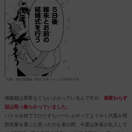
出典：鵺の陰陽師 100話 少年ジャンプ2025年27号
掲載順は異常なぐらい上がっているんですが、
相変わらず
話は取っ散らかっていました。
バトルを捨ててひたすらハーレムやってようやく代葉か周
防先輩を選ぶと思ったのも束の間、今度は朱雀が乱入して