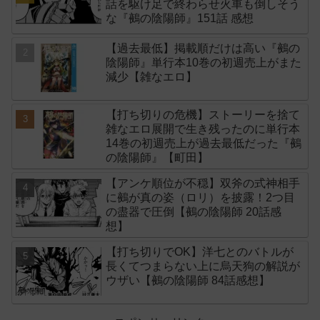
話を駆け足で終わらせ火車も倒しそう
な『鵺の陰陽師』151話 感想
【過去最低】掲載順だけは高い『鵺の
陰陽師』単行本10巻の初週売上がまた
減少【雑なエロ】
【打ち切りの危機】ストーリーを捨て
雑なエロ展開で生き残ったのに単行本
14巻の初週売上が過去最低だった『鵺
の陰陽師』【町田】
【アンケ順位が不穏】双斧の式神相手
に鵺が真の姿（ロリ）を披露！2つ目
の盡器で圧倒【鵺の陰陽師 20話感
想】
【打ち切りでOK】洋七とのバトルが
長くてつまらない上に烏天狗の解説が
ウザい【鵺の陰陽師 84話感想】