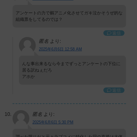
アンケートの力で鵺アニメ化させてガキ泣かそうぜ的な
組織票をしてるのでは？
返信
匿名
より:
2025年6月6日 12:58 AM
んな事出来るなら今までずっとアンケートの下位に
居る訳ねぇだろ
アホか
返信
匿名
より:
2025年6月6日 5:30 PM
調べた限りだと元々ラブコメに特化した回の直後は大体