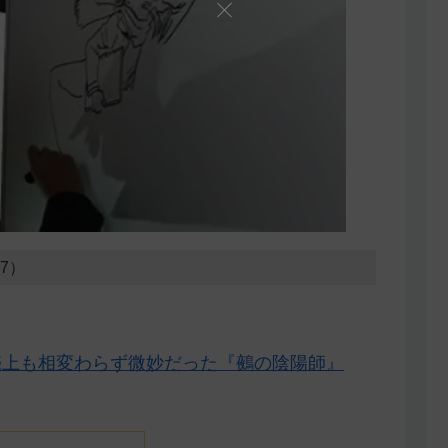
17）
売上も相変わらず微妙だった『鵺の陰陽師』