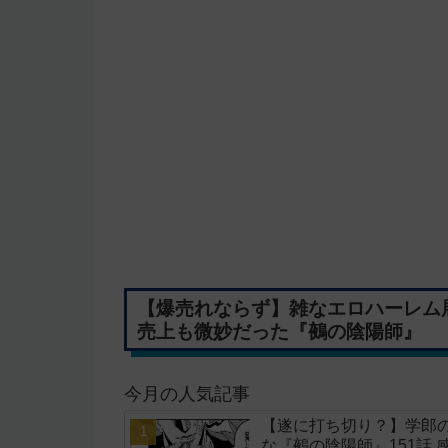
【爆売れならず】雑なエロハーレム
売上も微妙だった『鵺の陰陽師』
今月の人気記事
【遂に打ち切り？】学郎
な『鵺の陰陽師』151話 