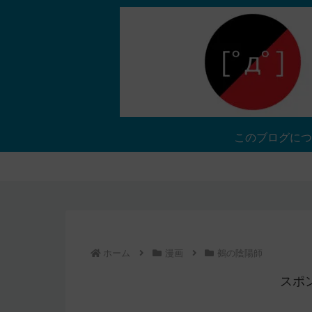
このブログにつ
ホーム
漫画
鵺の陰陽師
スポ