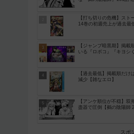
【打ち切りの危機】スト
14巻の初週売上が過去最
【ジャンプ暗黒期】掲載
いる『ロボコ』『キヨシ
【過去最低】掲載順だけ
減少【雑なエロ】
【アンケ順位が不穏】双
盡器で圧倒【鵺の陰陽師 
スポ