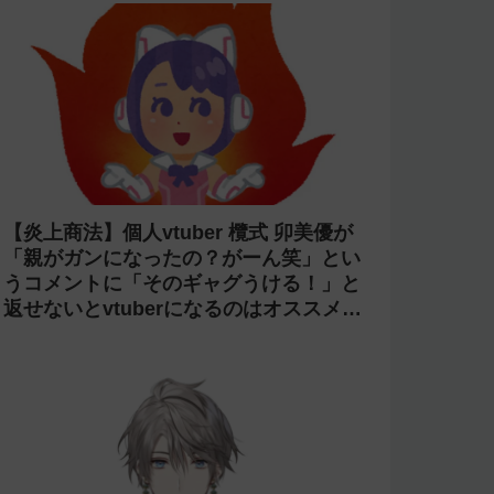
【炎上商法】個人vtuber 欖式 卯美優が
「親がガンになったの？がーん笑」とい
うコメントに「そのギャグうける！」と
返せないとvtuberになるのはオススメし
ないと投稿し叩かれる