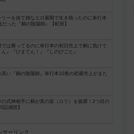
ーリーを捨て雑なエロ展開で生き残ったのに単行本
低だった『鵺の陰陽師』【町田】
順では勝ってるのに単行本の初日売上で鵺に負けて
くん』『ひまてん！』『しのびごと』
は高い『鵺の陰陽師』単行本10巻の初週売上がまた
斧の式神相手に鵺が真の姿（ロリ）を披露！2つ目の
20話感想】
ンサーリンク