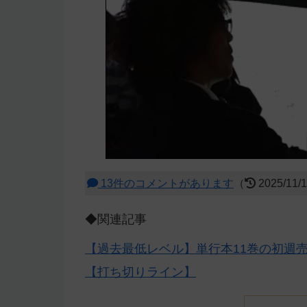
13件のコメントがあります
（
2025/11/
◆関連記事
【過去最低レベル】単行本11巻の初週
【打ち切りライン】