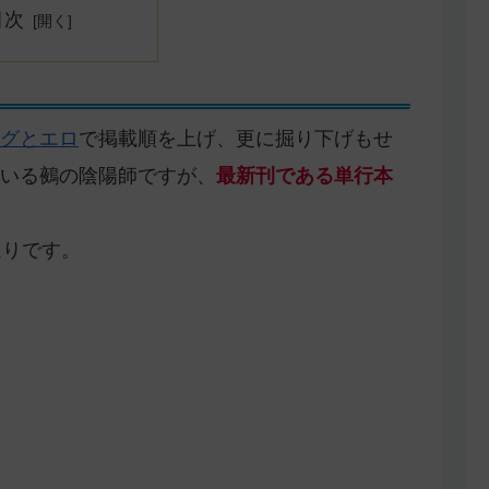
目次
グとエロ
で掲載順を上げ、更に掘り下げもせ
いる鵺の陰陽師ですが、
最新刊である単行本
通りです。