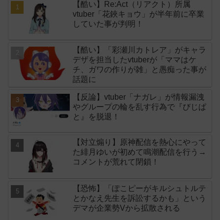
【酷い】Re:Act（リアクト）所属
vtuber「花鋏キョウ」が半年前に卒業
していた事が判明！
【酷い】「彩瀬川カトレア」がキャラ
デザを担当したvtuberが「ママはケ
チ、ガワの作りが雑」と愚痴った事が
話題に
【反論】vtuber「ナガレ」が情報漏洩
やグループの輪を乱す行為で『びじぱ
と』を脱退！
【対立煽り】原神配信を熱心にやって
た緋月ゆいが初めて鳴潮配信を行う→
コメントが荒れて閉鎖！
【恐怖】「ぽこピーがキルシュトルテ
とかなえ先生を訴訟するかも」という
デマが企業勢Vから拡散される