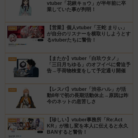
vtuber「花鋏キョウ」が半年前に卒
業していた事が判明！
【営業】個人vtuber「王蛇 まりぃ」
vtuber
が自分のリスナーを横取りしようとす
るvtuberたちに警告！
【またか】vtuber「白玖ウタノ」
vtuber
「三日月ちゆる」のオフイベに脅迫予
告→手荷物検査をして予定通り開催
【レスバ】vtuber「渋谷ハル」が活
vtuber
動8年で初の長期活動休止→原因は昨
今のネットの息苦しさ
【珍しい】vtuber事務所「Re:Act
vtuber
KR」が推し変を本人に伝えると永久
BANすると警告！