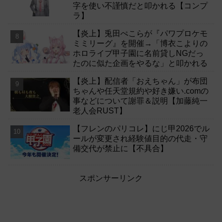
字を使い不謹慎だと叩かれる【コンプ
ラ】
【炎上】兎田ぺこらが『パワプロケモ
ミミリーグ』を開催→「博衣こよりの
ホロライブ甲子園に名前貸しNGだっ
たのに似た企画をやるな」と叩かれる
【炎上】配信者「おえちゃん」が布団
ちゃんや任天堂規約や好き嫌い.comの
事などについて謝罪＆説明【加藤純一
老人会RUST】
【フレンのパリコレ】にじ甲2026でル
ールが変更され経験値目的の代走・守
備交代が禁止に【不具合】
スポンサーリンク