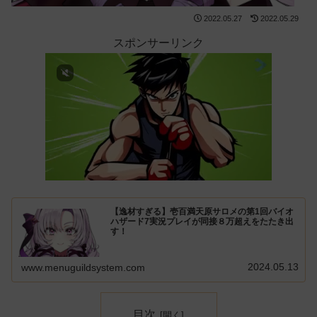
2022.05.27
2022.05.29
スポンサーリンク
【逸材すぎる】壱百満天原サロメの第1回バイオ
ハザード7実況プレイが同接８万超えをたたき出
す！
2024.05.13
www.menuguildsystem.com
目次