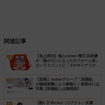
関連記事
【炎上商法】個人vtuber 欖式 卯美優
vtuber
が「親がガンになったの？がーん笑」
というコメントに「そのギャグうけ
る！」と返せないとvtuberになるの
はオススメしないと投稿し叩かれる
【悲報】vtuberグループ「深淵組」
vtuber
が継続困難により解散に！春雨ゆには
卒業【深層組とは無関係】
【酷い】Re:Act（リアクト）所属
vtuber