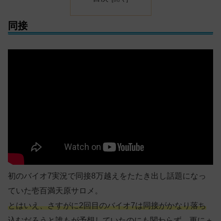
同接
初のバイオ7実況で同接8万越えをたたき出し話題になっ
ていた壱百満天原サロメ。
とはいえ、さすがに2回目のバイオ7は同接がかなり落ち
込むだろうと誰もが予想していたのにも関わらず、更に＋