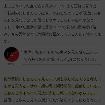
主にこういった点で古き良きvtuber、より正確に言うと
「初期のにじさんじっぽさ」があるのでそこが最近にじさ
んじを見なくなった層にもウケてるんじゃないかなと。
そして伸びた数字が更に普段vtuberを見ない層も呼び込
み、今の異常なまでの同接に繋がっているんだと考えてま
す。
実際、私もバイオ7の実況を見て盛り上がっ
てる時に何だか懐かしい気分になりました。
管理人
何故普段にじさんじを見てない層も取り込んでると考えて
るかと言うと、サロメ嬢の裏で同時間帯に配信しているに
じさんじライバーの同接が大して減ってないからです。
普段にじさんじ見てる層がなだれ込んできてたらどうして