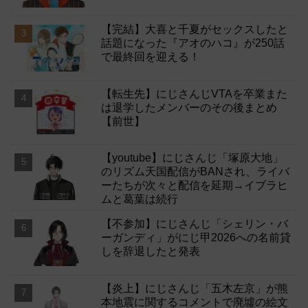
【完結】大喜と千夏がセックスしたと
話題になった『アオのハコ』が250話
で最終回を迎える！
【転生先】にじさんじVTAを卒業また
は退学したメンバーのその後まとめ
【前世】
【youtube】にじさんじ「塚原大地」
のリズム天国配信がBANされ、ライバ
ーたちが次々と配信を延期→イブラヒ
ムと葛葉は続行
【不参加】にじさんじ「シェリン・バ
ーガンディ」がにじ甲2026への名前貸
しを辞退したと発表
【炎上】にじさんじ「五木左京」が熊
本地震に関するコメントで廃墟の絵文