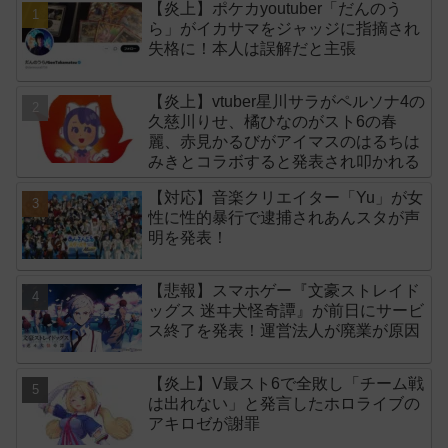
【炎上】ポケカyoutuber「だんのう
ら」がイカサマをジャッジに指摘され
失格に！本人は誤解だと主張
【炎上】vtuber星川サラがペルソナ4の
久慈川りせ、橘ひなのがスト6の春
麗、赤見かるびがアイマスのはるちは
みきとコラボすると発表され叩かれる
【対応】音楽クリエイター「Yu」が女
性に性的暴行で逮捕されあんスタが声
明を発表！
【悲報】スマホゲー『文豪ストレイド
ッグス 迷ヰ犬怪奇譚』が前日にサービ
ス終了を発表！運営法人が廃業が原因
【炎上】V最スト6で全敗し「チーム戦
は出れない」と発言したホロライブの
アキロゼが謝罪