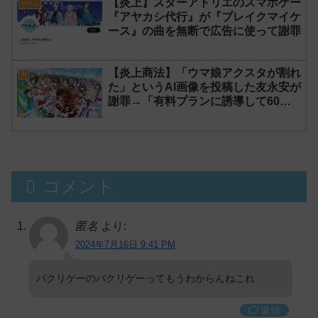
【炎上】スターアトリエのスマホゲー
ゲーム
『アヤカシ代行』が『ブレイクマイケ
ース』の曲を無断で広告に使って謝罪
【炎上商法】「ウマ娘アクスタが割れ
AI
た」というAI画像を投稿した友永安が
謝罪→「有料プランに誘導して60万
円儲かった」と発言し規約違反のウマ
娘エロイラストをリポスト！
コメント
匿名
より:
2024年7月16日 9:41 PM
パクリゲーのパクリゲーってもうわからんねこれ
返信