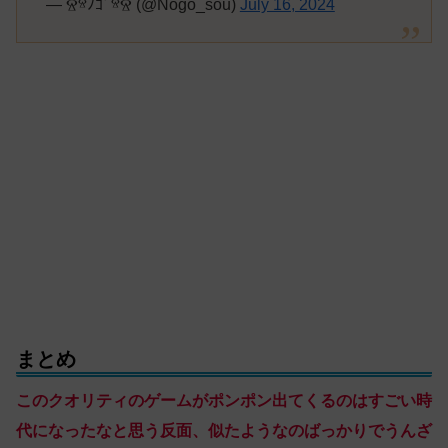
— ⰔⱄﾉｺﾞⱄⰔ (@Nogo_sou)
July 16, 2024
まとめ
このクオリティのゲームがポンポン出てくるのはすごい時
代になったなと思う反面、似たようなのばっかりでうんざ