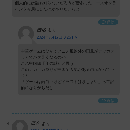
個人的には誰も知らないだろうが昔あったエースオンラ
インを今風にしたのがやりたいなと
返信
匿名
より:
2024年7月17日 3:26 PM
中華ゲームはなんでアニメ風以外の画風がテッカテ
ッカでバタ臭くなるのか
これ中国四千年の謎だと思う
このテカテカ塗りが中国で人気がある画風かってい
うと
「ゲームは面白いけどイラストはきしょい」って評
価になりがちだし
返信
匿名
より: