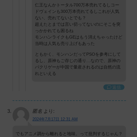
仁王なんかトータル700万本売れてるしコー
ドヴェインも300万本売れてるしこれが人気
ない、売れてないとでも？
超えたとまでは言い切ってないのにそこを突
っかかれても困るね
モンハンライクもGEはもう消えちゃったけど
当時は人気も売り上げもあった
ともかく、モンハンだってPSOを参考にして
るし、原神もご存じの通り…なので、原神の
パクリゲーが中国で量産されるのは自然の流
れといえる
返信
匿名
より:
2024年7月17日 12:31 AM
でもアニメ調から離れると地味。って批判するじゃん？