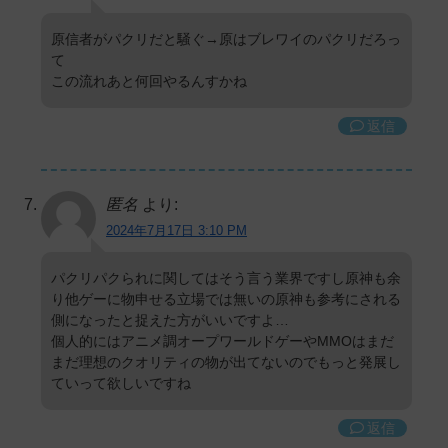
原信者がパクリだと騒ぐ→原はブレワイのパクリだろっ
て
この流れあと何回やるんすかね
返信
匿名
より:
2024年7月17日 3:10 PM
パクリパクられに関してはそう言う業界ですし原神も余
り他ゲーに物申せる立場では無いの原神も参考にされる
側になったと捉えた方がいいですよ…
個人的にはアニメ調オープワールドゲーやMMOはまだ
まだ理想のクオリティの物が出てないのでもっと発展し
ていって欲しいですね
返信