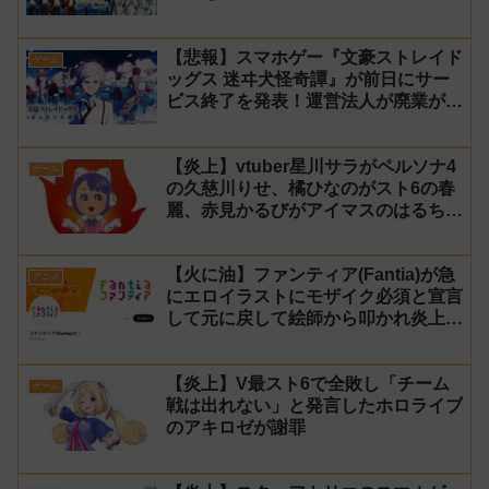
【悲報】スマホゲー『文豪ストレイド
ゲーム
ッグス 迷ヰ犬怪奇譚』が前日にサー
ビス終了を発表！運営法人が廃業が原
因
【炎上】vtuber星川サラがペルソナ4
ゲーム
の久慈川りせ、橘ひなのがスト6の春
麗、赤見かるびがアイマスのはるちは
みきとコラボすると発表され叩かれる
【火に油】ファンティア(Fantia)が急
アニメ
にエロイラストにモザイク必須と宣言
して元に戻して絵師から叩かれ炎上し
た件について長文で言い訳！【警察】
【炎上】V最スト6で全敗し「チーム
ゲーム
戦は出れない」と発言したホロライブ
のアキロゼが謝罪