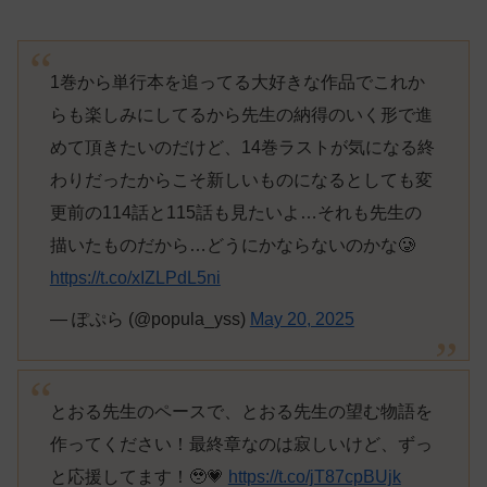
1巻から単行本を追ってる大好きな作品でこれか
らも楽しみにしてるから先生の納得のいく形で進
めて頂きたいのだけど、14巻ラストが気になる終
わりだったからこそ新しいものになるとしても変
更前の114話と115話も見たいよ…それも先生の
描いたものだから…どうにかならないのかな🥲
https://t.co/xIZLPdL5ni
— ぽぷら (@popula_yss)
May 20, 2025
とおる先生のペースで、とおる先生の望む物語を
作ってください！最終章なのは寂しいけど、ずっ
と応援してます！🥹💗
https://t.co/jT87cpBUjk