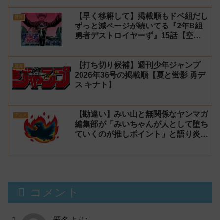
【早く移籍して】掲載順もドベ組だし
漫画
ずっと減ページが続いてる『2年B組
勇者デストロイヤーず』15話【空
知】
【打ち切り候補】週刊少年ジャンプ
漫画
2026年36号の掲載順【夏と蛍影 勇デ
ス キナト】
【勘違い】みい山と無関係なヤンマガ
アニメ
編集部が「みいちゃんが人として堕ち
ていくのが推しポイント」と語り炎上
し動画を非公開に【マガポケ シリウ
ス】
コメント
匿名
より: