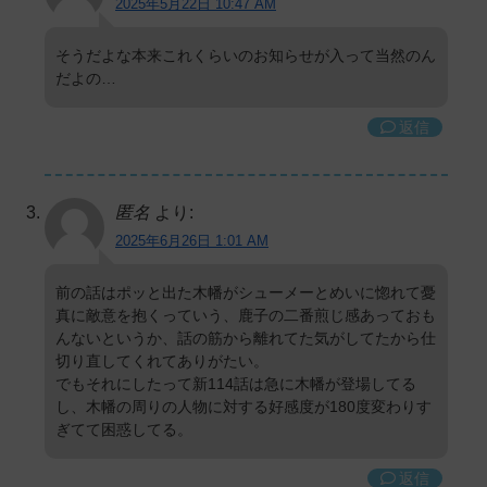
2025年5月22日 10:47 AM
そうだよな本来これくらいのお知らせが入って当然のん
だよの…
返信
匿名
より:
2025年6月26日 1:01 AM
前の話はポッと出た木幡がシューメーとめいに惚れて憂
真に敵意を抱くっていう、鹿子の二番煎じ感あっておも
んないというか、話の筋から離れてた気がしてたから仕
切り直してくれてありがたい。
でもそれにしたって新114話は急に木幡が登場してる
し、木幡の周りの人物に対する好感度が180度変わりす
ぎてて困惑してる。
返信