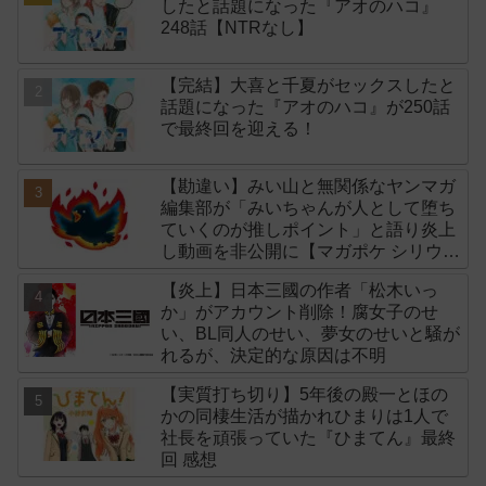
したと話題になった『アオのハコ』
248話【NTRなし】
【完結】大喜と千夏がセックスしたと
話題になった『アオのハコ』が250話
で最終回を迎える！
【勘違い】みい山と無関係なヤンマガ
編集部が「みいちゃんが人として堕ち
ていくのが推しポイント」と語り炎上
し動画を非公開に【マガポケ シリウ
ス】
【炎上】日本三國の作者「松木いっ
か」がアカウント削除！腐女子のせ
い、BL同人のせい、夢女のせいと騒が
れるが、決定的な原因は不明
【実質打ち切り】5年後の殿一とほの
かの同棲生活が描かれひまりは1人で
社長を頑張っていた『ひまてん』最終
回 感想