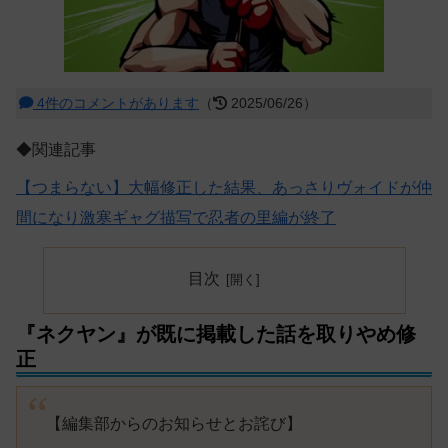
4件のコメントがあります
（
2025/06/26）
◆関連記事
【つまらない】大幅修正した結果、あっさりヴォイドが仲
間になり激寒ギャグ描写で忍者の里編が終了
目次
『ネクヤン』が既に掲載した話を取りやめ修
正
【編集部からのお知らせとお詫び】