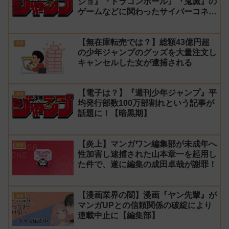
ジョ』『ドラゴンボール』『鬼滅』の
ゲームなどに関わったサイバーコネク
トツーの松山洋が少年ジャンプ公式に
ブロックされてしまう
【無在庫転売では？】総額43億円超
漫画
の少年ジャンプのグッズを大量注文し
キャンセルした女が逮捕される
【電子は？】『週刊少年ジャンプ』平
漫画
均発行部数100万部割れという記事が
話題に！【暗黒期】
【炎上】マンガワン編集部が未成年へ
漫画
性加害し逮捕された山本章一を起用し
た件で、遂に編集の成田卓哉が謝罪！
【漫画業界の闇】漫画『ヤン先輩』が
漫画
マンガUPとの信頼関係の破綻により
連載中止に【編集部】