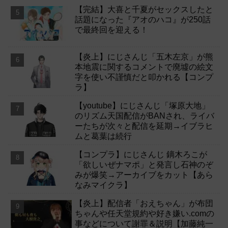
【完結】大喜と千夏がセックスしたと
話題になった『アオのハコ』が250話
で最終回を迎える！
【炎上】にじさんじ「五木左京」が熊
本地震に関するコメントで廃墟の絵文
字を使い不謹慎だと叩かれる【コンプ
ラ】
【youtube】にじさんじ「塚原大地」
のリズム天国配信がBANされ、ライバ
ーたちが次々と配信を延期→イブラヒ
ムと葛葉は続行
【コンプラ】にじさんじ 鏑木ろこが
「欲しいぜナマポ」と発言し石神のぞ
みが爆笑→アーカイブをカット【あら
なみマイクラ】
【炎上】配信者「おえちゃん」が布団
ちゃんや任天堂規約や好き嫌い.comの
事などについて謝罪＆説明【加藤純一