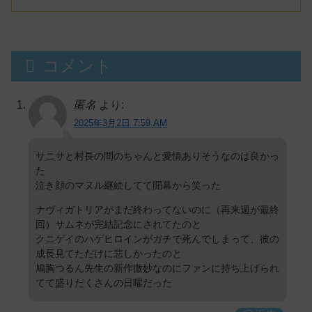
コメント
匿名
より:
2025年3月2日 7:59 AM
サニサと村長の間のちゃんと愛情ありそうなのは良かっ
た
泣き顔のマヌル継続してて開幕から笑った
ナヴィガトリアがまだ終わってないのに（再来週が最終
回）サムネが完結記念にされてたのと
クニゲイのハゲヒロインがガチで死んでしまって、彼の
成長見てただけに悲しかったのと
鳩胸つるん先生の新作微妙なのにファンに持ち上げられ
てて盛りだくさんの日曜だった