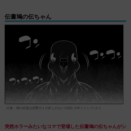
伝書鳩の伝ちゃん
出典：僕の武器は攻撃力１の針しかない130話 少年ジャンプ+より
突然ホラーみたいなコマで登場した伝書鳩の伝ちゃんがシ