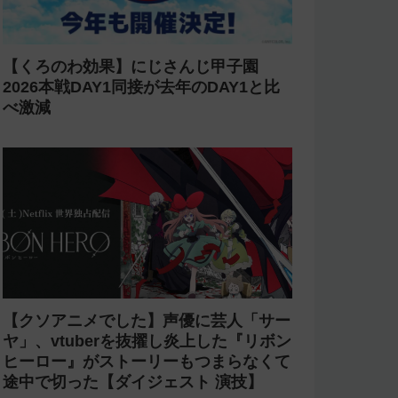
【激怒】にじさんじ 甲斐田晴が「ライ
ブの銀テープを売る奴は2度とライブに
来るな」と発言【転売ヤー】
【炎上】にじさんじ 緑仙が「vtuberで
歌ってる人見たこと無いという理由だけ
で埋もれてる名曲がある」という生成AI
の文章を投稿し叩かれる