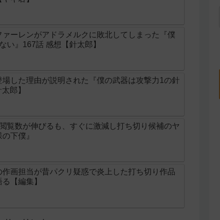
ファーレンがアドラメルクに敗北してしまった『僕
ない』167話 感想【針太郎】
登場した理由が説明された『僕の武器は攻撃力1の針
針太郎】
け閲覧数が伸びるも、すぐに激減し打ち切り候補のヤ
様の下僕』
の作画担当が昔パクリ疑惑で炎上した打ち切り作品
語る【編集】