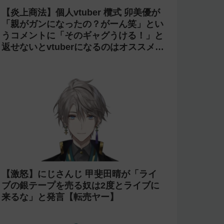
【光害】ホロライブ「桃鈴ねね」のライ
ブで改造ペンライトを使う迷惑客が話題
に→「さくらみこ」ライブで禁止に【法
的措置】
【失踪】ホロライブを卒業した がう
る・ぐらの転生先 sabaが配信をしなく
なって半年が経過