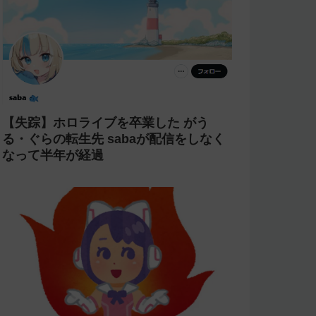
【コンプラ】にじさんじ 鏑木ろこが
「欲しいぜナマポ」と発言し石神のぞみ
が爆笑→アーカイブをカット【あらなみ
マイクラ】