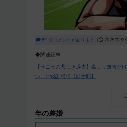
6件のコメントがあります
（
2025/02/2
◆関連記事
【サニサの悲しき過去】毒より無害だけ
い』128話 感想【針太郎】
年の差婚