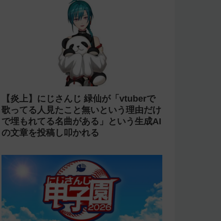
【炎上商法】個人vtuber 欖式 卯美優が
「親がガンになったの？がーん笑」とい
うコメントに「そのギャグうける！」と
返せないとvtuberになるのはオススメし
ないと投稿し叩かれる