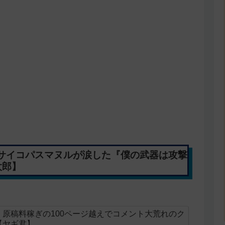
サイコパスマヌルが涙した『僕の武器は攻撃
太郎】
原稿料稼ぎの100ページ越えでコメント大荒れのク
【ヤギ君】