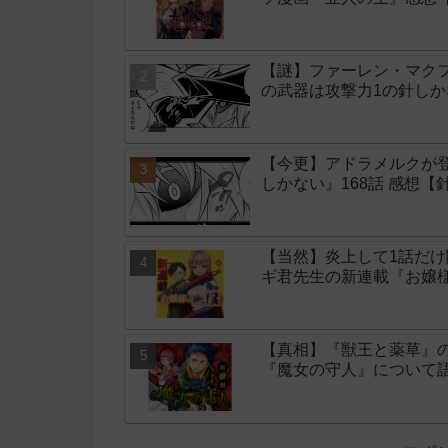
【謎】ファーレン・マク
の武器は攻撃力1の針しか
【今更】アドラメルクが
しかない』168話 感想【
【当然】炎上して1話だ
ギ君先生の新連載『お嬢
【真相】『獣王と薬草』
『魔女の守人』について