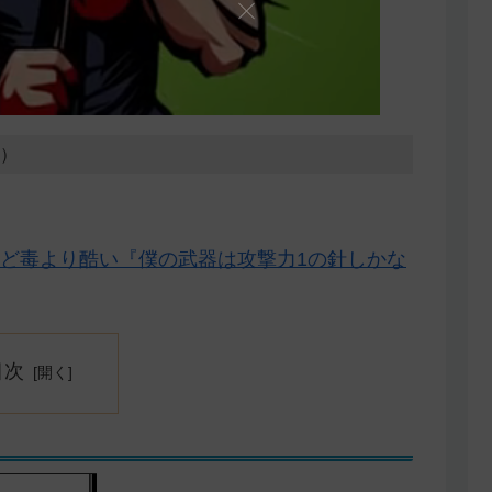
3）
ど毒より酷い『僕の武器は攻撃力1の針しかな
目次