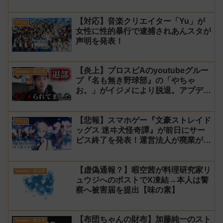
トツーの松山洋が少年ジャンプ公式に
ブロックされてしまう
【対応】音楽クリエイター「Yu」が
ゲーム
女性に性的暴行で逮捕されあんスタが
声明を発表！
【炎上】プロスピAのyoutubeグルー
Youtuber・配信者
プ『名も無き野球部』の「やちゃ
お。」がイジメにより脱退。アプデの
情報漏洩もあったと暴露→メンバーの
VIPが事実無根だと否定
【悲報】スマホゲー『文豪ストレイド
ゲーム
ッグス 迷ヰ犬怪奇譚』が前日にサー
ビス終了を発表！運営法人が廃業が原
因
【虚偽通報？】暇空茜が料理研究家リ
Youtuber・配信者
ュウジへのポストでX凍結→本人は警
察へ被害届を提出【味の素】
【布団ちゃんの財布】加藤純一のスト
Youtuber・配信者