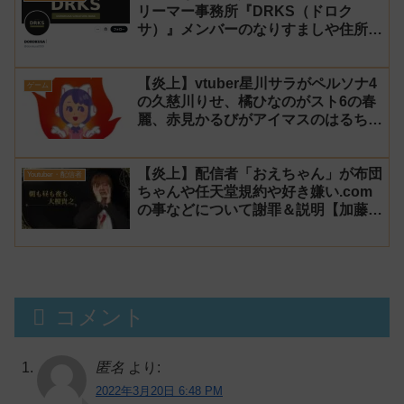
リーマー事務所『DRKS（ドロク
サ）』メンバーのなりすましや住所特
定が発生→法的措置へ
【炎上】vtuber星川サラがペルソナ4
ゲーム
の久慈川りせ、橘ひなのがスト6の春
麗、赤見かるびがアイマスのはるちは
みきとコラボすると発表され叩かれる
【炎上】配信者「おえちゃん」が布団
Youtuber・配信者
ちゃんや任天堂規約や好き嫌い.com
の事などについて謝罪＆説明【加藤純
一 老人会RUST】
コメント
匿名
より:
2022年3月20日 6:48 PM