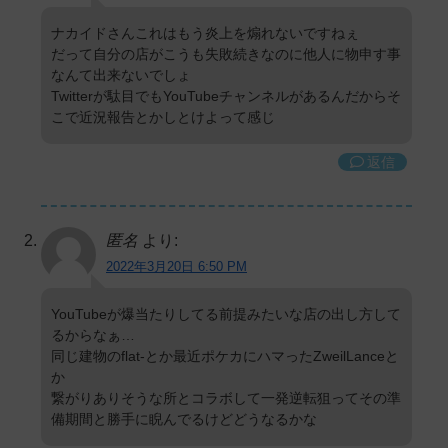
ナカイドさんこれはもう炎上を煽れないですねぇ
だって自分の店がこうも失敗続きなのに他人に物申す事
なんて出来ないでしょ
Twitterが駄目でもYouTubeチャンネルがあるんだからそ
こで近況報告とかしとけよって感じ
返信
匿名
より:
2022年3月20日 6:50 PM
YouTubeが爆当たりしてる前提みたいな店の出し方して
るからなぁ…
同じ建物のflat-とか最近ポケカにハマったZweilLanceと
か
繋がりありそうな所とコラボして一発逆転狙ってその準
備期間と勝手に睨んでるけどどうなるかな