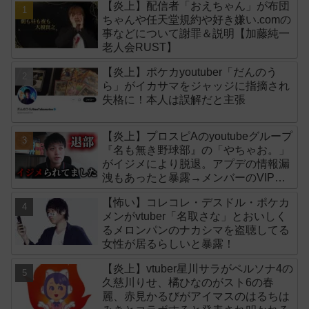
【炎上】配信者「おえちゃん」が布団
ちゃんや任天堂規約や好き嫌い.comの
事などについて謝罪＆説明【加藤純一
老人会RUST】
【炎上】ポケカyoutuber「だんのう
ら」がイカサマをジャッジに指摘され
失格に！本人は誤解だと主張
【炎上】プロスピAのyoutubeグループ
『名も無き野球部』の「やちゃお。」
がイジメにより脱退。アプデの情報漏
洩もあったと暴露→メンバーのVIPが
事実無根だと否定
【怖い】コレコレ・デスドル・ポケカ
メンがvtuber「名取さな」とおいしく
るメロンパンのナカシマを盗聴してる
女性が居るらしいと暴露！
【炎上】vtuber星川サラがペルソナ4の
久慈川りせ、橘ひなのがスト6の春
麗、赤見かるびがアイマスのはるちは