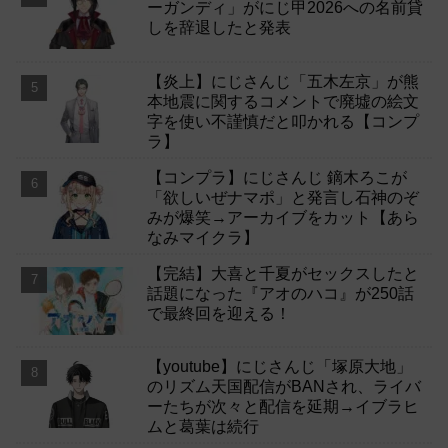
ーガンディ」がにじ甲2026への名前貸
しを辞退したと発表
【炎上】にじさんじ「五木左京」が熊
本地震に関するコメントで廃墟の絵文
字を使い不謹慎だと叩かれる【コンプ
ラ】
【コンプラ】にじさんじ 鏑木ろこが
「欲しいぜナマポ」と発言し石神のぞ
みが爆笑→アーカイブをカット【あら
なみマイクラ】
【完結】大喜と千夏がセックスしたと
話題になった『アオのハコ』が250話
で最終回を迎える！
【youtube】にじさんじ「塚原大地」
のリズム天国配信がBANされ、ライバ
ーたちが次々と配信を延期→イブラヒ
ムと葛葉は続行