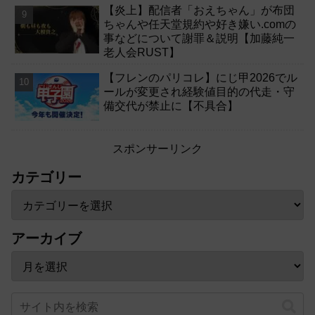
【炎上】配信者「おえちゃん」が布団
ちゃんや任天堂規約や好き嫌い.comの
事などについて謝罪＆説明【加藤純一
老人会RUST】
【フレンのパリコレ】にじ甲2026でル
ールが変更され経験値目的の代走・守
備交代が禁止に【不具合】
スポンサーリンク
カテゴリー
アーカイブ