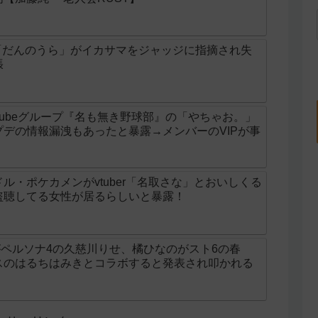
er「だんのうら」がイカサマをジャッジに指摘され失
張
utubeグループ『名も無き野球部』の「やちゃお。」
デの情報漏洩もあったと暴露→メンバーのVIPが事
ル・ポケカメンがvtuber「名取さな」とおいしくる
盗聴してる女性が居るらしいと暴露！
ラがペルソナ4の久慈川りせ、橘ひなのがスト6の春
スのはるちはみきとコラボすると発表され叩かれる