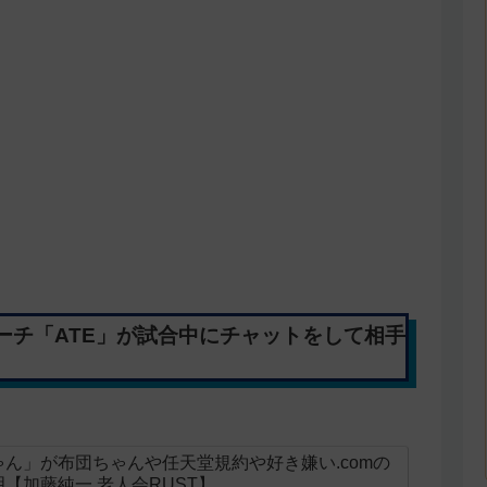
ーチ「ATE」が試合中にチャットをして相手
ん」が布団ちゃんや任天堂規約や好き嫌い.comの
【加藤純一 老人会RUST】