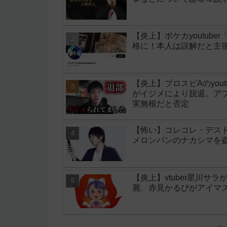
【炎上】ポケカyoutub
格に！本人は誤解だと主
【炎上】プロスピAのyo
がイジメにより脱退。アプ
実無根だと否定
【怖い】コレコレ・デスド
メロンパンのナカシマを
【炎上】vtuber星川サ
麗、赤見かるびがアイマ