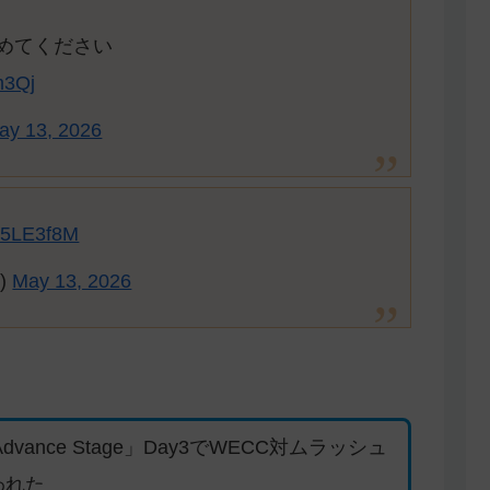
止めてください
Vm3Qj
ay 13, 2026
SM5LE3f8M
2)
May 13, 2026
 2 Advance Stage」Day3でWECC対ムラッシュ
われた