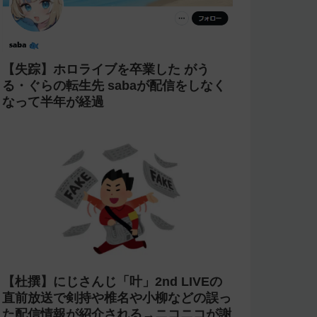
【失踪】ホロライブを卒業した がう
る・ぐらの転生先 sabaが配信をしなく
なって半年が経過
【杜撰】にじさんじ「叶」2nd LIVEの
直前放送で剣持や椎名や小柳などの誤っ
た配信情報が紹介される→ニコニコが謝