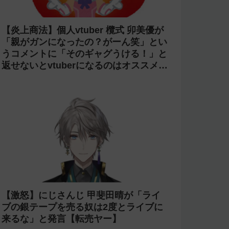
【炎上商法】個人vtuber 欖式 卯美優が
「親がガンになったの？がーん笑」とい
うコメントに「そのギャグうける！」と
返せないとvtuberになるのはオススメし
ないと投稿し叩かれる
【激怒】にじさんじ 甲斐田晴が「ライ
ブの銀テープを売る奴は2度とライブに
来るな」と発言【転売ヤー】