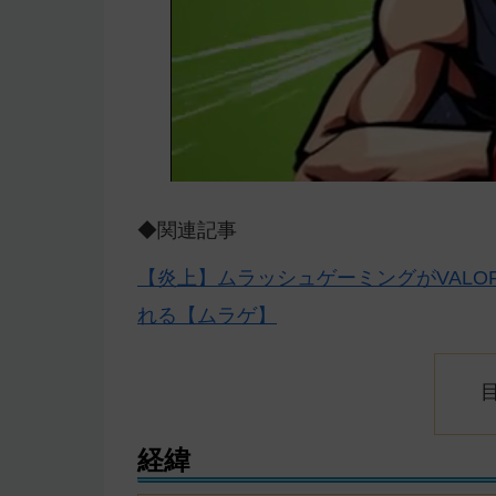
◆関連記事
【炎上】ムラッシュゲーミングがVALO
れる【ムラゲ】
経緯