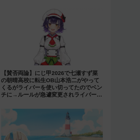
【賛否両論】にじ甲2026で七瀬すず菜
の朝晴高校に転生OB山本浩二がやって
くるがライバーを使い切ってたのでベン
チに→ルールが急遽変更されライバーの
転生が可能に