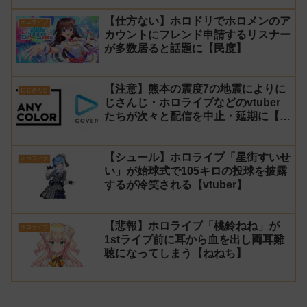
【仕方ない】ホロドリでホロメンのア
ホロライブ
カウントにフレンド申請するリスナー
が多数居ると話題に【民度】
【注意】熊本の震度7の地震によりに
にじさんじ
じさんじ・ホロライブなどのvtuber
たちが次々と配信を中止・延期に【不
謹慎厨】
【シュール】ホロライブ「星街すいせ
ホロライブ
い」が始球式で105キロの投球を披露
するが冷笑される【vtuber】
【悲報】ホロライブ「桃鈴ねね」が
ホロライブ
1stライブ前に耳から血を出し両耳難
聴になってしまう【ねねち】