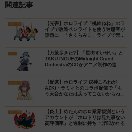
関連記事
【光害】ホロライブ「桃鈴ねね」のラ
ホロライブ
イブで改造ペンライトを使う迷惑客が
話題に→「さくらみこ」ライブで禁止
に【法的措置】
【万策尽きた?】「星街すいせい」と
アニメ
TAKU INOUEのMidnight Grand
OrchestraのCDがアニメ制作の進行
問題で発売中止に
【配慮】ホロライブ 戌神ころねが
ホロライブ
AZKi・ラミィとのコラボ配信で「も
う天音かなたは戻ってこないからね」
と発言した事について謝罪
【炎上】めたんのホロ業界観測という
ホロライブ
アカウントが「ホロドリは見た事ない
高評価率」と過剰に持ち上げ叩かれる