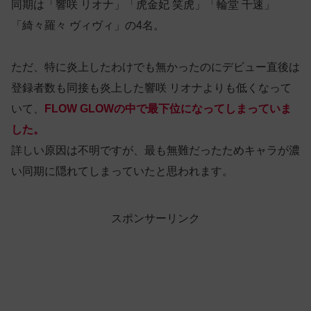
同期は「響咲 リオナ」「虎金妃 笑虎」「輪堂 千速」
「綺々羅々 ヴィヴィ」の4名。
ただ、特に炎上したわけでも無かったのにデビュー直後は
登録者数も同接も炎上した響咲 リオナよりも低くなって
いて、
FLOW GLOWの中で最下位になってしまっていま
した。
詳しい原因は不明ですが、最も無難だったためキャラが濃
い同期に隠れてしまっていたと思われます。
スポンサーリンク