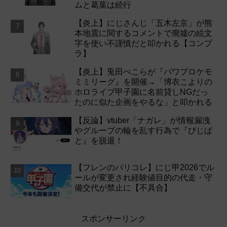
ムと葛葉は続行
【炎上】にじさんじ「五木左京」が熊
本地震に関するコメントで廃墟の絵文
字を使い不謹慎だと叩かれる【コンプ
ラ】
【炎上】兎田ぺこらが『パワプロケモ
ミミリーグ』を開催→「博衣こよりの
ホロライブ甲子園に名前貸しNGだっ
たのに似た企画をやるな」と叩かれる
【反論】vtuber「ナガレ」が情報漏洩
やグループの輪を乱す行為で『びじぱ
と』を脱退！
【フレンのパリコレ】にじ甲2026でル
ールが変更され経験値目的の代走・守
備交代が禁止に【不具合】
スポンサーリンク