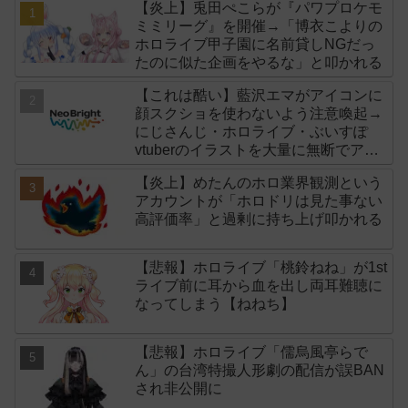
【炎上】兎田ぺこらが『パワプロケモ
ミミリーグ』を開催→「博衣こよりの
ホロライブ甲子園に名前貸しNGだっ
たのに似た企画をやるな」と叩かれる
【これは酷い】藍沢エマがアイコンに
顔スクショを使わないよう注意喚起→
にじさんじ・ホロライブ・ぶいすぽ
vtuberのイラストを大量に無断でアイ
コンに使用したライバー事務所
【炎上】めたんのホロ業界観測という
「NeoBright（ネオブライト）」が謝
アカウントが「ホロドリは見た事ない
罪！
高評価率」と過剰に持ち上げ叩かれる
【悲報】ホロライブ「桃鈴ねね」が1st
ライブ前に耳から血を出し両耳難聴に
なってしまう【ねねち】
【悲報】ホロライブ「儒烏風亭らで
ん」の台湾特撮人形劇の配信が誤BAN
され非公開に