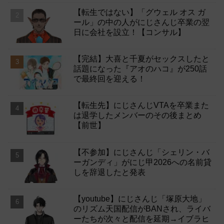
【転生ではない】「グウェル オス ガ
ール」の中の人がにじさんじ卒業の翌
日に会社を設立！【コンサル】
【完結】大喜と千夏がセックスしたと
話題になった『アオのハコ』が250話
で最終回を迎える！
【転生先】にじさんじVTAを卒業また
は退学したメンバーのその後まとめ
【前世】
【不参加】にじさんじ「シェリン・バ
ーガンディ」がにじ甲2026への名前貸
しを辞退したと発表
【youtube】にじさんじ「塚原大地」
のリズム天国配信がBANされ、ライバ
ーたちが次々と配信を延期→イブラヒ