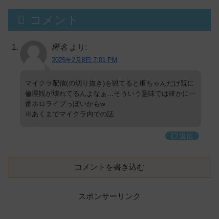
コメント
匿名
より:
2025年2月8日 7:01 PM
マイクラ配信(の切り抜き)を観てると枢ちゃんだけ既に
倫理観が壊れてるんよなぁ…そういう意味では確かに一
番ホロライブっぽいかもw
※あくまでマイクラ内での話
返信
コメントを書き込む
スポンサーリンク