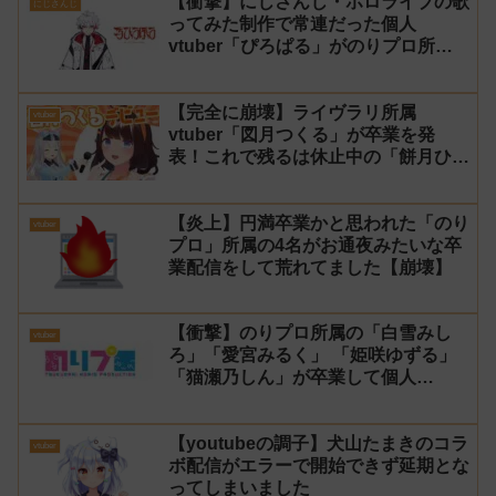
【衝撃】にじさんじ・ホロライブの歌
にじさんじ
ってみた制作で常連だった個人
vtuber「ぴろぱる」がのりプロ所属
になる事を発表！
【完全に崩壊】ライヴラリ所属
vtuber
vtuber「図月つくる」が卒業を発
表！これで残るは休止中の「餅月ひま
り」1人に【意欲の低下】
【炎上】円満卒業かと思われた「のり
vtuber
プロ」所属の4名がお通夜みたいな卒
業配信をして荒れてました【崩壊】
【衝撃】のりプロ所属の「白雪みし
vtuber
ろ」「愛宮みるく」 「姫咲ゆずる」
「猫瀬乃しん」が卒業して個人
vtuberとして活動へ
【youtubeの調子】犬山たまきのコラ
vtuber
ボ配信がエラーで開始できず延期とな
ってしまいました