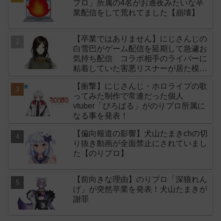
プロ」所属の4名がお通夜みたいな卒
業配信をして荒れてました【崩壊】
【卒業ではありません】にじさんじの
白雪巴がゲーム配信を延期して急遽お
気持ち配信 コラボ相手のライバーに
粘着していた害悪リスナーが居た模様
【スパチャ】
【衝撃】にじさんじ・ホロライブの歌
ってみた制作で常連だった個人
vtuber「ぴろぱる」がのりプロ所属に
なる事を発表！
【偏向報道の影響】犬山たまきchの切
り抜き動画が全面禁止にされていまし
た【のりプロ】
【前向きな理由】のりプロ「深狼れん
げ」が突然卒業を発表！犬山たまきが
謝罪