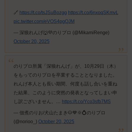
🔗
https://t.co/tsJSuBozgg
https://t.co/6nxoqSKmvL
pic.twitter.com/eVOS4pgQJM
— 深狼れんげ🐺💜のりプロ (@MikamiRenge)
October 20, 2025
のりプロ所属「深狼れんげ」が、10月29日（木）
をもってのりプロを卒業することとなりました。
れんげ本人とも長い期間、何度も話し合いを重ね
た結果、このように突然の発表となってしまい申
し訳ございません。…
https://t.co/Yco3sfb7MS
— 佃煮のりお/犬山たまき🐶💙🌞💍のりプロ
(@norioo_)
October 20, 2025