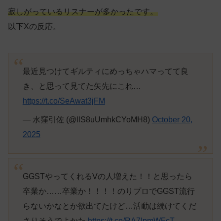
寂しがっているリスナーが多かったです。
以下Xの反応。
最近見つけてギルティにめっちゃハマってて良
き、と思って見てた矢先にこれ…
https://t.co/SeAwat3jFM
— 水窪引佐 (@llS8uUmhkCYoMH8)
October 20,
2025
GGSTやってくれるVの人増えた！！と思ったら
卒業か……卒業か！！！！のりプロでGGST流行
らないかなとか欲出てたけど…活動は続けてくだ
さりそうでよかた
https://t.co/RA7IpmWFcT