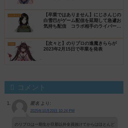
【卒業ではありません】にじさんじの
にじさんじ
白雪巴がゲーム配信を延期して急遽お
気持ち配信 コラボ相手のライバーに
粘着していた害悪リスナーが居た模様
【スパチャ】
【次々と】のりプロの逢魔きららが
vtuber
2023年2月15日で卒業を発表
コメント
匿名
より:
2025年10月20日 10:24 PM
のリプロは一期生が旦那以外全員抜けてからはほとんど