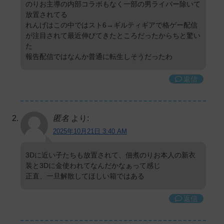
のりお主導の内部コラボもなく一部の男ライバー除いて
放置されてる
れんげはこの中ではスト6→ギルティギアで格ゲー配信
が注目されて最近伸びてきたところだったからちと驚い
た
報告配信ではなんか普通に転生しそうだったわ
返信
匿名
より:
2025年10月21日 3:40 AM
3Dに近い子たちも放置されて、佃煮のりお本人の新衣
装と3Dに金使われてなんだかなぁって感じ
正直、一旦解散してほしい箱ではある
返信