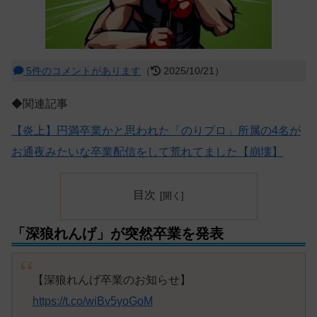
5件のコメントがあります
（
2025/10/21）
◆関連記事
【炎上】円満卒業かと思われた「のりプロ」所属の4名が
お通夜みたいな卒業配信をして荒れてました【崩壊】
目次
「深狼れんげ」が突然卒業を発表
【深狼れんげ卒業のお知らせ】
https://t.co/wiBv5yoGoM