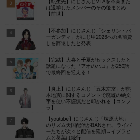
【転生先】にじさんじVTAを卒業また
は退学したメンバーのその後まとめ
【前世】
【不参加】にじさんじ「シェリン・バ
ーガンディ」がにじ甲2026への名前貸
しを辞退したと発表
【完結】大喜と千夏がセックスしたと
話題になった『アオのハコ』が250話
で最終回を迎える！
【炎上】にじさんじ「五木左京」が熊
本地震に関するコメントで廃墟の絵文
字を使い不謹慎だと叩かれる【コンプ
ラ】
【youtube】にじさんじ「塚原大地」
のリズム天国配信がBANされ、ライバ
ーたちが次々と配信を延期→イブラヒ
ムと葛葉は続行