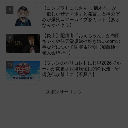
【コンプラ】にじさんじ 鏑木ろこが
「欲しいぜナマポ」と発言し石神のぞ
みが爆笑→アーカイブをカット【あら
なみマイクラ】
【炎上】配信者「おえちゃん」が布団
ちゃんや任天堂規約や好き嫌い.comの
事などについて謝罪＆説明【加藤純一
老人会RUST】
【フレンのパリコレ】にじ甲2026でル
ールが変更され経験値目的の代走・守
備交代が禁止に【不具合】
スポンサーリンク