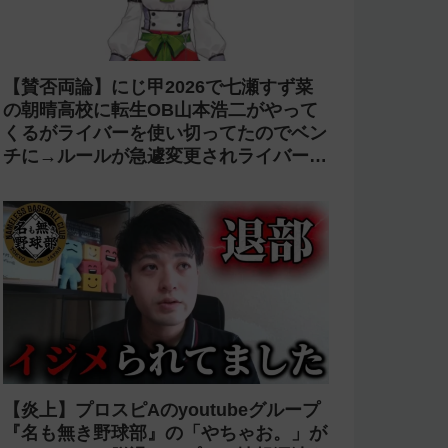
【賛否両論】にじ甲2026で七瀬すず菜
の朝晴高校に転生OB山本浩二がやって
くるがライバーを使い切ってたのでベン
チに→ルールが急遽変更されライバーの
転生が可能に
【炎上】プロスピAのyoutubeグループ
『名も無き野球部』の「やちゃお。」が