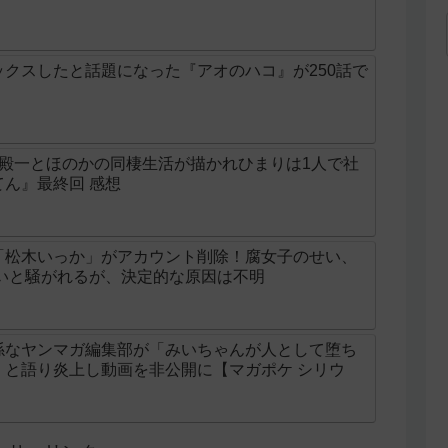
クスしたと話題になった『アオのハコ』が250話で
の殿一とほのかの同棲生活が描かれひまりは1人で社
ん』最終回 感想
「松木いっか」がアカウント削除！腐女子のせい、
せいと騒がれるが、決定的な原因は不明
係なヤンマガ編集部が「みいちゃんが人として堕ち
」と語り炎上し動画を非公開に【マガポケ シリウ