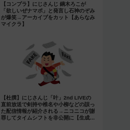
【コンプラ】にじさんじ 鏑木ろこが
「欲しいぜナマポ」と発言し石神のぞみ
が爆笑→アーカイブをカット【あらなみ
マイクラ】
【杜撰】にじさんじ「叶」2nd LIVEの
直前放送で剣持や椎名や小柳などの誤っ
た配信情報が紹介される→ニコニコが謝
罪してタイムシフトを非公開に【生成
AI?】