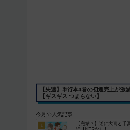
【失速】単行本4巻の初週売上が激
【ギスギス つまらない】
今月の人気記事
【完結？】遂に大喜と千夏
話【NTRなし】