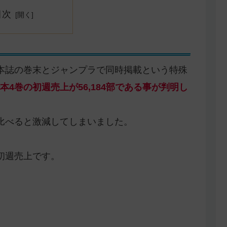
目次
本誌の巻末とジャンプラで同時掲載という特殊
4巻の初週売上が56,184部である事が判明し
比べると激減してしまいました。
初週売上です。