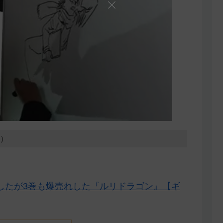
7）
したが3巻も爆売れした『ルリドラゴン』【ギ