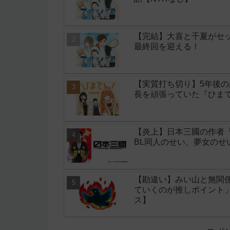
【完結】大喜と千夏がセッ
最終回を迎える！
【実質打ち切り】5年後
長を頑張っていた『ひまて
【炎上】日本三國の作者
BL同人のせい、夢女の
【勘違い】みい山と無関
ていくのが推しポイント
ス】