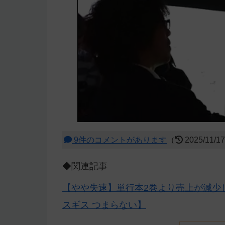
9件のコメントがあります
（
2025/11/1
◆関連記事
【やや失速】単行本2巻より売上が減少
スギス つまらない】