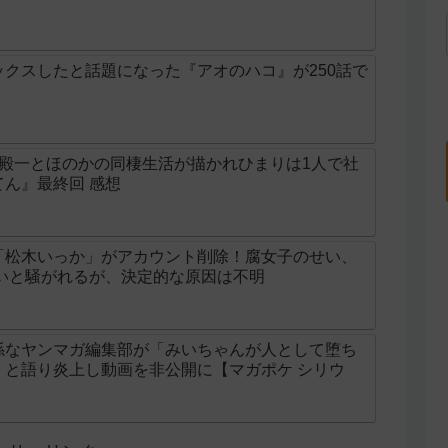
クスしたと話題になった『アオのハコ』が250話で
の殿一とほのかの同棲生活が描かれひまりは1人で社
ん』最終回 感想
「松木いっか」がアカウント削除！腐女子のせい、
せいと騒がれるが、決定的な原因は不明
係なヤンマガ編集部が「みいちゃんが人として堕ち
」と語り炎上し動画を非公開に【マガポケ シリウ