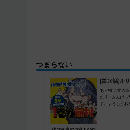
つまらない
[第30話]ル
ある朝 目覚める
たり、がんばっ
す。よろしくお
shonenjumpplus.com