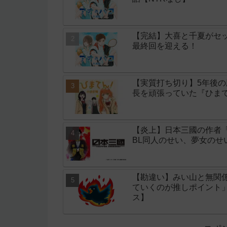
【完結】大喜と千夏がセッ
最終回を迎える！
【実質打ち切り】5年後
長を頑張っていた『ひまて
【炎上】日本三國の作者
BL同人のせい、夢女の
【勘違い】みい山と無関
ていくのが推しポイント
ス】