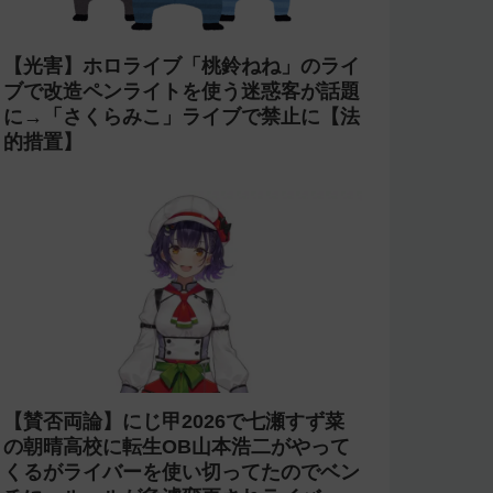
【光害】ホロライブ「桃鈴ねね」のライ
ブで改造ペンライトを使う迷惑客が話題
に→「さくらみこ」ライブで禁止に【法
的措置】
【賛否両論】にじ甲2026で七瀬すず菜
の朝晴高校に転生OB山本浩二がやって
くるがライバーを使い切ってたのでベン