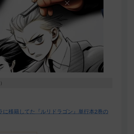
5）
ラに移籍してた『ルリドラゴン』単行本2巻の