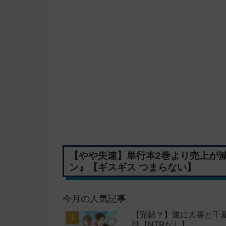
【やや失速】単行本2巻より売上が
ン』【ギスギス つまらない】
今月の人気記事
【完結？】遂に大喜と千夏
話【NTRなし】