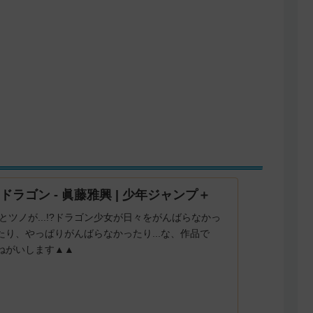
リドラゴン - 眞藤雅興 | 少年ジャンプ＋
とツノが...!?ドラゴン少女が日々をがんばらなかっ
たり、やっぱりがんばらなかったり...な、作品で
ねがいします▲▲