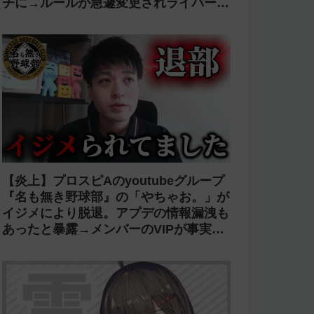
チに→ルールが急遽変更されライバーの
転生が可能に
【炎上】プロスピAのyoutubeグループ
『名も無き野球部』の「やちゃお。」が
イジメにより脱退。アプデの情報漏洩も
あったと暴露→メンバーのVIPが事実無
根だと否定