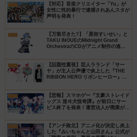
【対応】音楽クリエイター「Yu」が
ゲーム
女性に性的暴行で逮捕されあんスタが
声明を発表！
【万策尽きた?】「星街すいせい」と
アニメ
TAKU INOUEのMidnight Grand
OrchestraのCDがアニメ制作の進行
問題で発売中止に
【話題性重視】芸人ラランド「サー
アニメ
ヤ」が主人公声優で炎上した『THE
RIBBON HERO リボンヒーロー』に
にじさんじvtuber「月ノ美兎」「ル
ンルン」「でびでび・でびる」が出
【悲報】スマホゲー『文豪ストレイド
演！
ゲーム
ッグス 迷ヰ犬怪奇譚』が前日にサー
ビス終了を発表！運営法人が廃業が原
因
【アンチ敗北】アニメ化が決定し炎上
アニメ
した『みいちゃんと山田さん』公式が