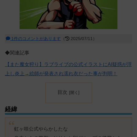
1件のコメントがあります
（
2025/07/11）
◆関連記事
【また魔女狩り】ラブライブの公式イラストにAI疑惑が浮
上し炎上→絵師が発表され濡れ衣だった事が判明！
目次
経緯
虹ヶ咲公式やらかしたな