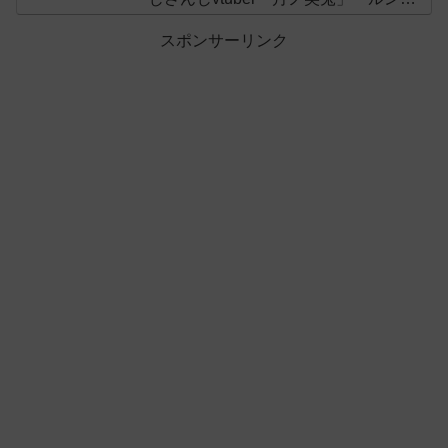
ン」「でびでび・でびる」が出演！
スポンサーリンク