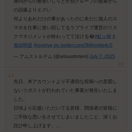
身内からの整形いじりとか別グループの後輩から
の誤爆よりエグい
何よりあれだけの事があったのに未だに個人のス
マホを仕事に使い回してるラブライブ運営のリス
クマネジメントが終わってて泣ける😂
#虹ヶ咲
#
鬼頭明里
#lovelive
pic.twitter.com/3MAm4tp4cS
— アムストルテム (@amuastortem)
July 7, 2025
先日、本アカウントより不適切な投稿への意図し
ないリポストが行われていた事案が発生いたしま
した。
日頃より応援いただいてる皆様、関係者の皆様に
ご不快な思いをさせてしまいましたこと、深くお
詫び申し上げます。…