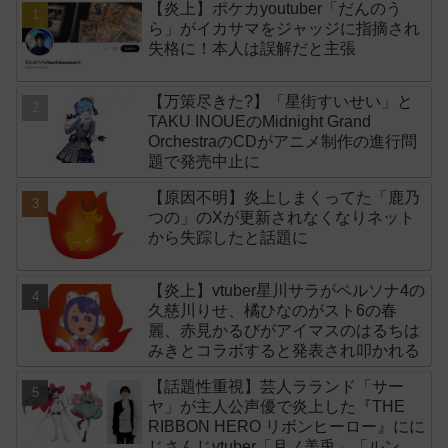
【炎上】ポケカyoutuber「だんのう
ら」がイカサマをジャッジに指摘され
失格に！本人は誤解だと主張
【万策尽きた?】「星街すいせい」と
TAKU INOUEのMidnight Grand
OrchestraのCDがアニメ制作の進行問
題で発売中止に
【原因不明】炎上しまくってた「鹿乃
つの」のXが更新されなくなりネット
から失踪したと話題に
【炎上】vtuber星川サラがペルソナ4の
久慈川りせ、橘ひなのがスト6の春
麗、赤見かるびがアイマスのはるちは
みきとコラボすると発表され叩かれる
【話題性重視】芸人ラランド「サー
ヤ」が主人公声優で炎上した『THE
RIBBON HERO リボンヒーロー』にに
じさんじvtuber「月ノ美兎」「ルンル