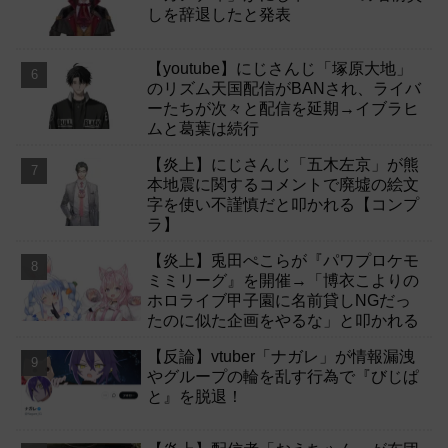
しを辞退したと発表
【youtube】にじさんじ「塚原大地」
のリズム天国配信がBANされ、ライバ
ーたちが次々と配信を延期→イブラヒ
ムと葛葉は続行
【炎上】にじさんじ「五木左京」が熊
本地震に関するコメントで廃墟の絵文
字を使い不謹慎だと叩かれる【コンプ
ラ】
【炎上】兎田ぺこらが『パワプロケモ
ミミリーグ』を開催→「博衣こよりの
ホロライブ甲子園に名前貸しNGだっ
たのに似た企画をやるな」と叩かれる
【反論】vtuber「ナガレ」が情報漏洩
やグループの輪を乱す行為で『びじぱ
と』を脱退！