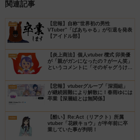
関連記事
【悲報】自称“世界初の男性
vtuber
VTuber”「ばあちゃる」が引退を発表
【アイドル部】
【炎上商法】個人vtuber 欖式 卯美優
vtuber
が「親がガンになったの？がーん笑」
というコメントに「そのギャグうけ
る！」と返せないとvtuberになるの
はオススメしないと投稿し叩かれる
【悲報】vtuberグループ「深淵組」
vtuber
が継続困難により解散に！春雨ゆには
卒業【深層組とは無関係】
【酷い】Re:Act（リアクト）所属
vtuber
vtuber「花鋏キョウ」が半年前に卒
業していた事が判明！