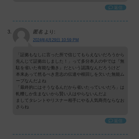
返信
匿名
より:
2024年4月29日 10:59 PM
「証拠もなしに言った所で信じてもらえないだろうから
先んじて証拠出しました！」って多分本人の中では『無
駄を省いた有能な働き』だという認識なんだろうけど
本来あって然るべき意志の伝達や根回しを欠いた無能ム
ーブなんだよね
「最終的にはそうなるんだから省いたっていいだろ」は
軋轢しか生まないから賢い人はやらないんだよ
ましてタレントやリスナー相手にやる人気商売ならなお
さらね
返信