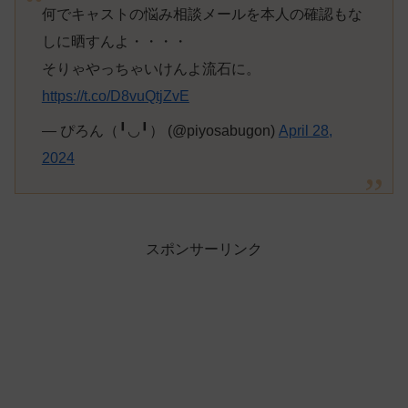
何でキャストの悩み相談メールを本人の確認もな
しに晒すんよ・・・・
そりゃやっちゃいけんよ流石に。
https://t.co/D8vuQtjZvE
— ぴろん（╹◡╹） (@piyosabugon)
April 28,
2024
スポンサーリンク