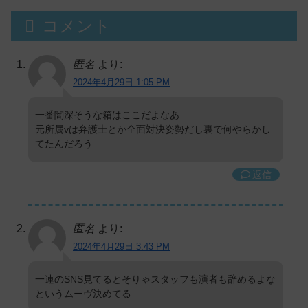
コメント
匿名
より:
2024年4月29日 1:05 PM
一番闇深そうな箱はここだよなあ…
元所属vは弁護士とか全面対決姿勢だし裏で何やらかし
てたんだろう
返信
匿名
より:
2024年4月29日 3:43 PM
一連のSNS見てるとそりゃスタッフも演者も辞めるよな
というムーヴ決めてる