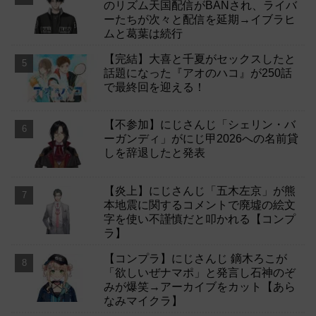
のリズム天国配信がBANされ、ライバ
ーたちが次々と配信を延期→イブラヒ
ムと葛葉は続行
【完結】大喜と千夏がセックスしたと
話題になった『アオのハコ』が250話
で最終回を迎える！
【不参加】にじさんじ「シェリン・バ
ーガンディ」がにじ甲2026への名前貸
しを辞退したと発表
【炎上】にじさんじ「五木左京」が熊
本地震に関するコメントで廃墟の絵文
字を使い不謹慎だと叩かれる【コンプ
ラ】
【コンプラ】にじさんじ 鏑木ろこが
「欲しいぜナマポ」と発言し石神のぞ
みが爆笑→アーカイブをカット【あら
なみマイクラ】