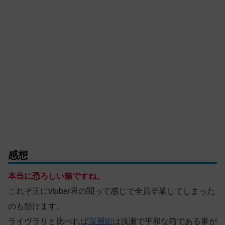
感想
本当に恐ろしい箱ですね。
これぞ正にvtuber界の闇って感じで全員卒業してしまった
のも頷けます。
ライヴラリと比べれば
深層組
は浅瀬で平和な箱である事が