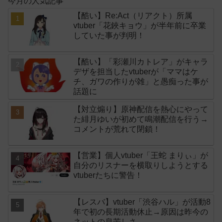
今月の人気記事
【酷い】Re:Act（リアクト）所属
vtuber「花鋏キョウ」が半年前に卒業
していた事が判明！
【酷い】「彩瀬川カトレア」がキャラ
デザを担当したvtuberが「ママはケ
チ、ガワの作りが雑」と愚痴った事が
話題に
【対立煽り】原神配信を熱心にやって
た緋月ゆいが初めて鳴潮配信を行う→
コメントが荒れて閉鎖！
【営業】個人vtuber「王蛇 まりぃ」が
自分のリスナーを横取りしようとする
vtuberたちに警告！
【レスバ】vtuber「渋谷ハル」が活動8
年で初の長期活動休止→原因は昨今の
ネットの息苦しさ