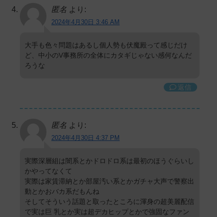
匿名
より:
2024年4月30日 3:46 AM
大手も色々問題はあるし個人勢も伏魔殿って感じだけ
ど、中小のV事務所の全体にカタギじゃない感何なんだ
ろうな
返信
匿名
より:
2024年4月30日 4:37 PM
実際深層組は闇系とかドロドロ系は最初のほうぐらいし
かやってなくて
実際は家賃滞納とか部屋汚い系とかガチャ大声で警察出
動とかおバカ系だもんね
そしてそういう話題と取ったところに渾身の超美麗配信
で実は巨 乳とか実は超デカヒップとかで強固なファン