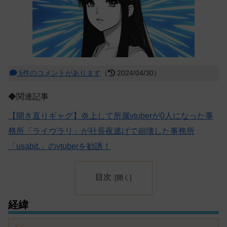
5件のコメントがあります
（
2024/04/30）
◆関連記事
【開き直りギャグ】炎上して所属vtuberが0人になった事
務所「ライヴラリ」が社長夜逃げで崩壊した事務所
「usabit.」のvtuberを勧誘！
目次
経緯