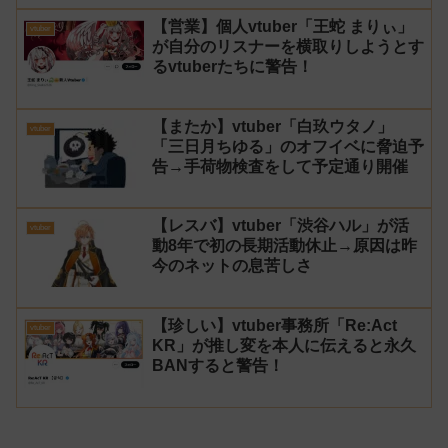
【営業】個人vtuber「王蛇 まりぃ」
vtuber
が自分のリスナーを横取りしようとす
るvtuberたちに警告！
【またか】vtuber「白玖ウタノ」
vtuber
「三日月ちゆる」のオフイベに脅迫予
告→手荷物検査をして予定通り開催
【レスバ】vtuber「渋谷ハル」が活
vtuber
動8年で初の長期活動休止→原因は昨
今のネットの息苦しさ
【珍しい】vtuber事務所「Re:Act
vtuber
KR」が推し変を本人に伝えると永久
BANすると警告！