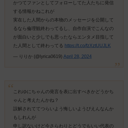
かつてファンとしてフォローしてた人たちに発信
する情報かねこれが
実在した人間からの本物のメッセージを公開して
るなら倫理観終わってるし、自作自演でこんなの
が面白いと少しでも思ったならエンタメ目指して
た人間として終わってる
https://t.co/fzXztUUJLK
— りりか (@lyrica0619)
April 28, 2024
これゆにちゃんの発言を表に出すべきかどうかち
ゃんと考えたんかね？
誤解されててつらいよう悔しいようぴえんなんか
もしれんが
申し訳ないけど今さらわりとどうでもいい代表の