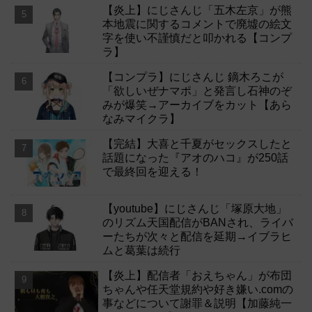
【炎上】にじさんじ「五木左京」が熊
本地震に関するコメントで廃墟の絵文
字を使い不謹慎だと叩かれる【コンプ
ラ】
【コンプラ】にじさんじ 鏑木ろこが
「欲しいぜナマポ」と発言し石神のぞ
みが爆笑→アーカイブをカット【あら
なみマイクラ】
【完結】大喜と千夏がセックスしたと
話題になった『アオのハコ』が250話
で最終回を迎える！
【youtube】にじさんじ「塚原大地」
のリズム天国配信がBANされ、ライバ
ーたちが次々と配信を延期→イブラヒ
ムと葛葉は続行
【炎上】配信者「おえちゃん」が布団
ちゃんや任天堂規約や好き嫌い.comの
事などについて謝罪＆説明【加藤純一