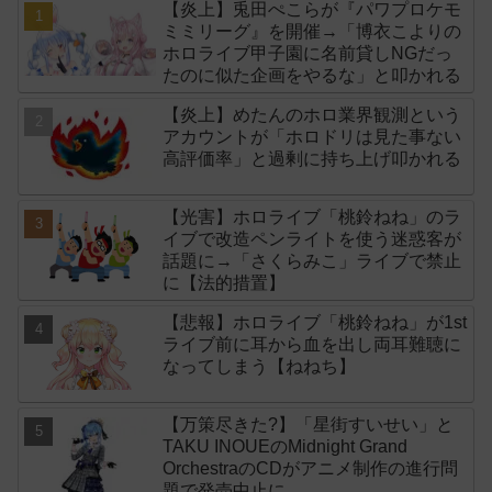
【炎上】兎田ぺこらが『パワプロケモ
ミミリーグ』を開催→「博衣こよりの
ホロライブ甲子園に名前貸しNGだっ
たのに似た企画をやるな」と叩かれる
【炎上】めたんのホロ業界観測という
アカウントが「ホロドリは見た事ない
高評価率」と過剰に持ち上げ叩かれる
【光害】ホロライブ「桃鈴ねね」のラ
イブで改造ペンライトを使う迷惑客が
話題に→「さくらみこ」ライブで禁止
に【法的措置】
【悲報】ホロライブ「桃鈴ねね」が1st
ライブ前に耳から血を出し両耳難聴に
なってしまう【ねねち】
【万策尽きた?】「星街すいせい」と
TAKU INOUEのMidnight Grand
OrchestraのCDがアニメ制作の進行問
題で発売中止に