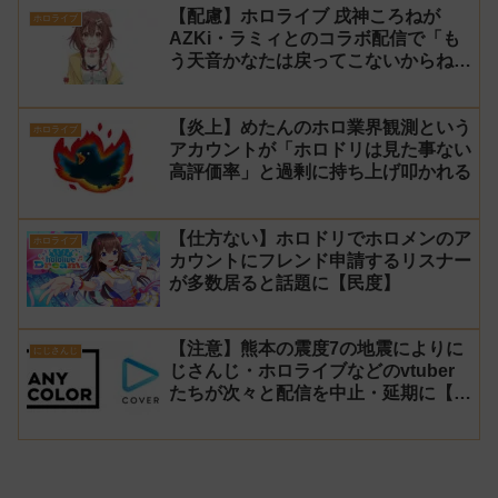
【配慮】ホロライブ 戌神ころねが
ホロライブ
AZKi・ラミィとのコラボ配信で「も
う天音かなたは戻ってこないからね」
と発言した事について謝罪
【炎上】めたんのホロ業界観測という
ホロライブ
アカウントが「ホロドリは見た事ない
高評価率」と過剰に持ち上げ叩かれる
【仕方ない】ホロドリでホロメンのア
ホロライブ
カウントにフレンド申請するリスナー
が多数居ると話題に【民度】
【注意】熊本の震度7の地震によりに
にじさんじ
じさんじ・ホロライブなどのvtuber
たちが次々と配信を中止・延期に【不
謹慎厨】