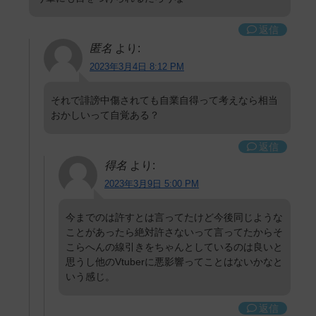
返信
匿名
より:
2023年3月4日 8:12 PM
それで誹謗中傷されても自業自得って考えなら相当
おかしいって自覚ある？
返信
得名
より:
2023年3月9日 5:00 PM
今までのは許すとは言ってたけど今後同じような
ことがあったら絶対許さないって言ってたからそ
こらへんの線引きをちゃんとしているのは良いと
思うし他のVtuberに悪影響ってことはないかなと
いう感じ。
返信