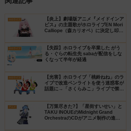
関連記事
【炎上】劇場版アニメ『メイドインア
ホロライブ
ビス』の主題歌がホロライブEN Mori
Calliope（森カリオペ）に決定し叩か
れる
【失踪】ホロライブを卒業した がう
ホロライブ
る・ぐらの転生先 sabaが配信をしな
くなって半年が経過
【光害】ホロライブ「桃鈴ねね」のラ
ホロライブ
イブで改造ペンライトを使う迷惑客が
話題に→「さくらみこ」ライブで禁止
に【法的措置】
【万策尽きた?】「星街すいせい」と
アニメ
TAKU INOUEのMidnight Grand
OrchestraのCDがアニメ制作の進行
問題で発売中止に