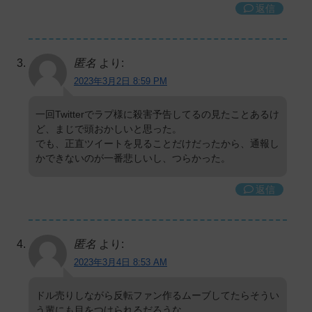
返信
匿名
より:
2023年3月2日 8:59 PM
一回Twitterでラプ様に殺害予告してるの見たことあるけ
ど、まじで頭おかしいと思った。
でも、正直ツイートを見ることだけだったから、通報し
かできないのが一番悲しいし、つらかった。
返信
匿名
より:
2023年3月4日 8:53 AM
ドル売りしながら反転ファン作るムーブしてたらそうい
う輩にも目をつけられるだろうな