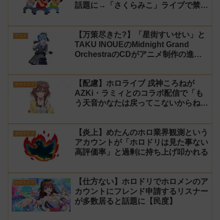
話題に→「さくらみこ」ライブで禁止
に【法的措置】
【万策尽きた?】「星街すいせい」と
アニメ
TAKU INOUEのMidnight Grand
OrchestraのCDがアニメ制作の進行
問題で発売中止に
【配慮】ホロライブ 戌神ころねが
ホロライブ
AZKi・ラミィとのコラボ配信で「も
う天音かなたは戻ってこないからね」
と発言した事について謝罪
【炎上】めたんのホロ業界観測という
ホロライブ
アカウントが「ホロドリは見た事ない
高評価率」と過剰に持ち上げ叩かれる
【仕方ない】ホロドリでホロメンのア
ホロライブ
カウントにフレンド申請するリスナー
が多数居ると話題に【民度】