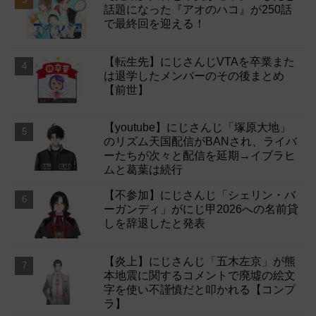
話題になった『アオのハコ』が250話
で最終回を迎える！
【転生先】にじさんじVTAを卒業また
は退学したメンバーのその後まとめ
【前世】
【youtube】にじさんじ「塚原大地」
のリズム天国配信がBANされ、ライバ
ーたちが次々と配信を延期→イブラヒ
ムと葛葉は続行
【不参加】にじさんじ「シェリン・バ
ーガンディ」がにじ甲2026への名前貸
しを辞退したと発表
【炎上】にじさんじ「五木左京」が熊
本地震に関するコメントで廃墟の絵文
字を使い不謹慎だと叩かれる【コンプ
ラ】