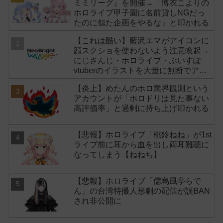
ミミリーグ』を開催→「博衣こよりの
ホロライブ甲子園に名前貸しNGだっ
たのに似た企画をやるな」と叩かれる
【これは酷い】藍沢エマがアイコンに
顔スクショを使わないよう注意喚起→
にじさんじ・ホロライブ・ぶいすぽ
vtuberのイラストを大量に無断でアイ
コンに使用したライバー事務所
【炎上】めたんのホロ業界観測という
「NeoBright（ネオブライト）」が謝
アカウントが「ホロドリは見た事ない
罪！
高評価率」と過剰に持ち上げ叩かれる
【悲報】ホロライブ「桃鈴ねね」が1st
ライブ前に耳から血を出し両耳難聴に
なってしまう【ねねち】
【悲報】ホロライブ「儒烏風亭らで
ん」の台湾特撮人形劇の配信が誤BAN
され非公開に