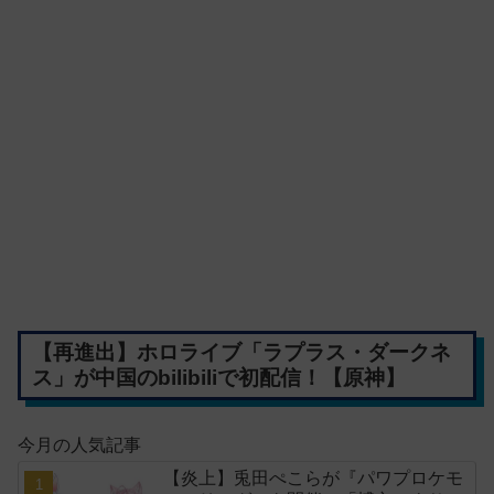
【再進出】ホロライブ「ラプラス・ダークネ
ス」が中国のbilibiliで初配信！【原神】
今月の人気記事
【炎上】兎田ぺこらが『パワプロケモ