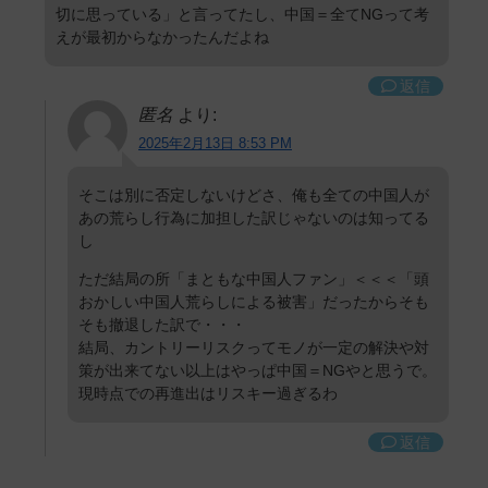
切に思っている」と言ってたし、中国＝全てNGって考
えが最初からなかったんだよね
返信
匿名
より:
2025年2月13日 8:53 PM
そこは別に否定しないけどさ、俺も全ての中国人が
あの荒らし行為に加担した訳じゃないのは知ってる
し
ただ結局の所「まともな中国人ファン」＜＜＜「頭
おかしい中国人荒らしによる被害」だったからそも
そも撤退した訳で・・・
結局、カントリーリスクってモノが一定の解決や対
策が出来てない以上はやっぱ中国＝NGやと思うで。
現時点での再進出はリスキー過ぎるわ
返信