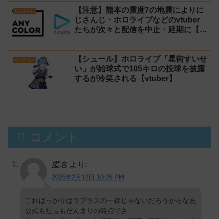
【注意】熊本の震度7の地震によりに
にじさんじ
じさんじ・ホロライブなどのvtuber
たちが次々と配信を中止・延期に【不
謹慎厨】
【シュール】ホロライブ「星街すいせ
ホロライブ
い」が始球式で105キロの投球を披露
するが冷笑される【vtuber】
コメント
匿名
より:
2025年2月12日 10:26 PM
こればっかりはラプラスの一存じゃないだろうからなあ
公式も社長もだんまりの時点でさ