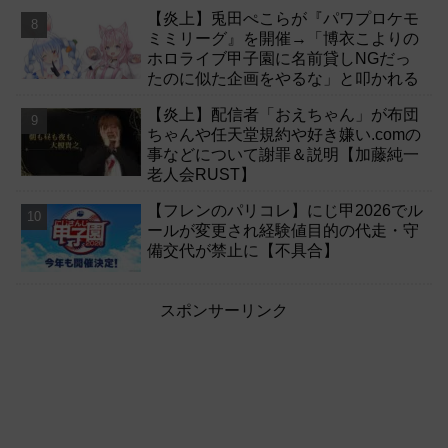
【炎上】兎田ぺこらが『パワプロケモ
ミミリーグ』を開催→「博衣こよりの
ホロライブ甲子園に名前貸しNGだっ
たのに似た企画をやるな」と叩かれる
【炎上】配信者「おえちゃん」が布団
ちゃんや任天堂規約や好き嫌い.comの
事などについて謝罪＆説明【加藤純一
老人会RUST】
【フレンのパリコレ】にじ甲2026でル
ールが変更され経験値目的の代走・守
備交代が禁止に【不具合】
スポンサーリンク