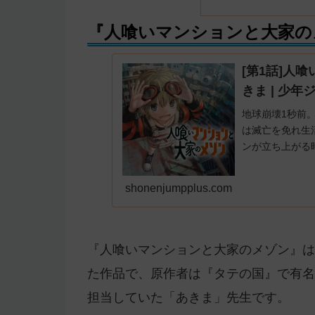
『人喰いマンションと大家の
[第1話]人
きま | 少年
地球崩壊1秒前
は滅亡を免れ生
ンが立ち上がる
グが紡ぐ、奇想
shonenjumpplus.com
『人喰いマンションと大家のメゾン』は2
た作品で、原作者は『タテの国』で有名な
担当していた「あきま」先生です。