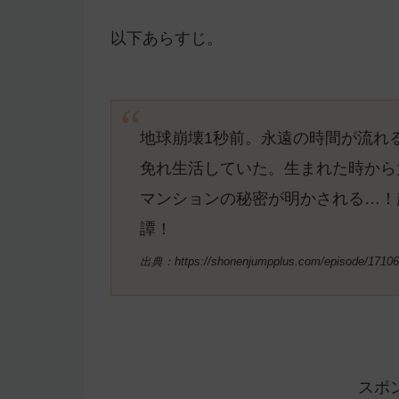
以下あらすじ。
地球崩壊1秒前。永遠の時間が流れ
免れ生活していた。生まれた時から
マンションの秘密が明かされる…！
譚！
出典：https://shonenjumpplus.com/episode/1710
スポ