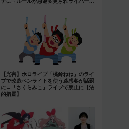
チに→ルールが急遽変更されライバーの
転生が可能に
【光害】ホロライブ「桃鈴ねね」のライ
ブで改造ペンライトを使う迷惑客が話題
に→「さくらみこ」ライブで禁止に【法
的措置】