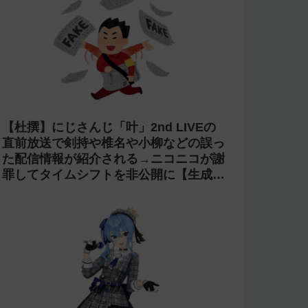
【杜撰】にじさんじ「叶」2nd LIVEの
直前放送で剣持や椎名や小柳などの誤っ
た配信情報が紹介される→ニコニコが謝
罪してタイムシフトを非公開に【生成
AI?】