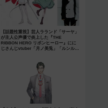
【話題性重視】芸人ラランド「サーヤ」
が主人公声優で炎上した『THE
RIBBON HERO リボンヒーロー』にに
じさんじvtuber「月ノ美兎」「ルンル
ン」「でびでび・でびる」が出演！