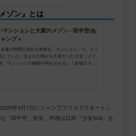
メゾン』とは
喰いマンションと大家のメゾン - 田中空/あ
ジャンプ＋
。永遠の時間が流れる奇妙な「マンション」で、人々
活していた。生まれた時から大家だった少女・メゾ
時、マンションの秘密が明かされる…！超強力タッ
天外SF冒険譚！
025年3月7日にジャンププラスでスタートし
「田中空」先生、作画は以前『少女Null』を