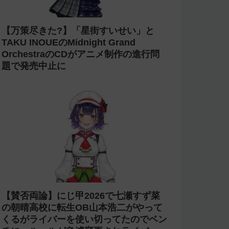
【万策尽きた?】「星街すいせい」と
TAKU INOUEのMidnight Grand
OrchestraのCDがアニメ制作の進行問
題で発売中止に
【賛否両論】にじ甲2026で七瀬すず菜
の朝晴高校に転生OB山本浩二がやって
くるがライバーを使い切ってたのでベン