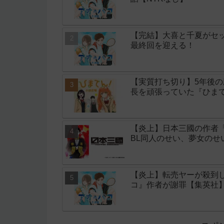
【完結】大喜と千夏がセッ
最終回を迎える！
【実質打ち切り】5年後
長を頑張っていた『ひまて
【炎上】日本三國の作者
BL同人のせい、夢女の
【炎上】転売ヤーが殺到
コ』作者が謝罪【集英社