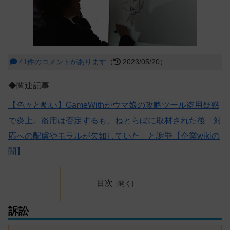
41件のコメントがあります
（
2023/05/20）
◆関連記事
【色々と酷い】GameWithがウマ娘の攻略ツール盗用疑惑
で炎上。盗用は否定するも、ねとらぼに取材された後「対
応への配慮やモラルが欠如していた」と謝罪【企業wikiの
闇】
目次
訴訟