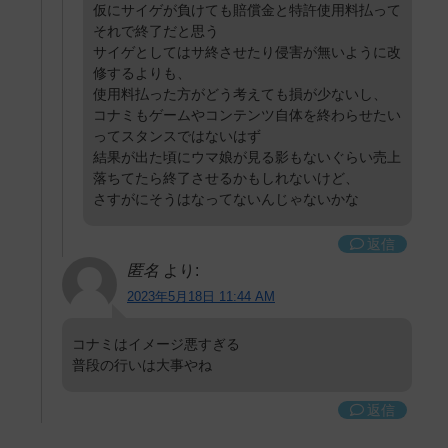
仮にサイゲが負けても賠償金と特許使用料払って
それで終了だと思う
サイゲとしてはサ終させたり侵害が無いように改
修するよりも、
使用料払った方がどう考えても損が少ないし、
コナミもゲームやコンテンツ自体を終わらせたい
ってスタンスではないはず
結果が出た頃にウマ娘が見る影もないぐらい売上
落ちてたら終了させるかもしれないけど、
さすがにそうはなってないんじゃないかな
返信
匿名
より:
2023年5月18日 11:44 AM
コナミはイメージ悪すぎる
普段の行いは大事やね
返信