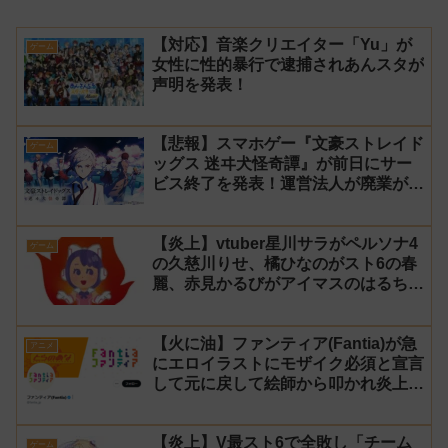
【対応】音楽クリエイター「Yu」が
ゲーム
女性に性的暴行で逮捕されあんスタが
声明を発表！
【悲報】スマホゲー『文豪ストレイド
ゲーム
ッグス 迷ヰ犬怪奇譚』が前日にサー
ビス終了を発表！運営法人が廃業が原
因
【炎上】vtuber星川サラがペルソナ4
ゲーム
の久慈川りせ、橘ひなのがスト6の春
麗、赤見かるびがアイマスのはるちは
みきとコラボすると発表され叩かれる
【火に油】ファンティア(Fantia)が急
アニメ
にエロイラストにモザイク必須と宣言
して元に戻して絵師から叩かれ炎上し
た件について長文で言い訳！【警察】
【炎上】V最スト6で全敗し「チーム
ゲーム