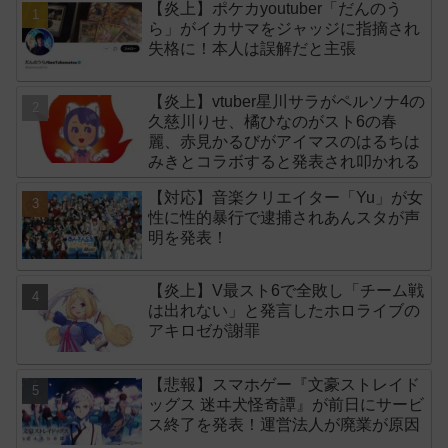
【炎上】ポケカyoutuber「だんのう
ら」がイカサマをジャッジに指摘され
失格に！本人は誤解だと主張
【炎上】vtuber星川サラがペルソナ4の
久慈川りせ、橘ひなのがスト6の春
麗、赤見かるびがアイマスのはるちは
みきとコラボすると発表され叩かれる
【対応】音楽クリエイター「Yu」が女
性に性的暴行で逮捕されあんスタが声
明を発表！
【炎上】V最スト6で全敗し「チーム戦
は出れない」と発言したホロライブの
アキロゼが謝罪
【悲報】スマホゲー『文豪ストレイド
ッグス 迷ヰ犬怪奇譚』が前日にサービ
ス終了を発表！運営法人が廃業が原因