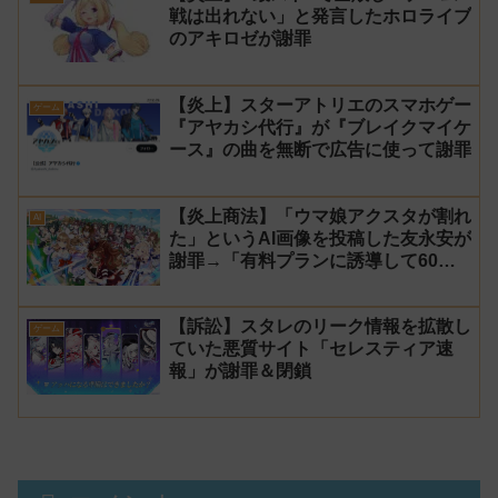
戦は出れない」と発言したホロライブ
のアキロゼが謝罪
【炎上】スターアトリエのスマホゲー
ゲーム
『アヤカシ代行』が『ブレイクマイケ
ース』の曲を無断で広告に使って謝罪
【炎上商法】「ウマ娘アクスタが割れ
AI
た」というAI画像を投稿した友永安が
謝罪→「有料プランに誘導して60万
円儲かった」と発言し規約違反のウマ
娘エロイラストをリポスト！
【訴訟】スタレのリーク情報を拡散し
ゲーム
ていた悪質サイト「セレスティア速
報」が謝罪＆閉鎖