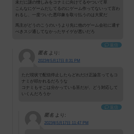
未だに謎の憎しみをコナミに向けてるやついて草
こんなにゲームだしてるのにゲーム作ってないって言わ
れるし、一度ついた悪印象を取り払うのは大変だ
馬主がどうのこうのいうより先に他のゲーム会社に通す
べきスジ通してなかったサイゲが悪いだろ
返信
匿名
より:
2023年5月17日 8:31 PM
ただ現状で配信停止したらどれだけ正論言ってもコ
ナミが叩かれるだろうな
コナミもそこは分かっている筈だが、どう対応して
いくんだろうか
返信
匿名
より:
2023年5月17日 11:47 PM