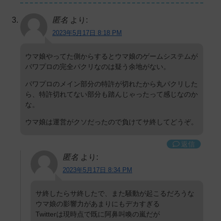
匿名
より:
2023年5月17日 8:18 PM
ウマ娘やってた側からするとウマ娘のゲームシステムが
パワプロの完全パクリなのは疑う余地がない。
パワプロのメイン部分の特許が切れたから丸パクリした
ら、特許切れてない部分も踏んじゃったって感じなのか
な。
ウマ娘は運営がクソだったので負けてサ終してどうぞ。
返信
匿名
より:
2023年5月17日 8:34 PM
サ終したらサ終したで、また騒動が起こるだろうな
ウマ娘の影響力があまりにもデカすぎる
Twitterは現時点で既に阿鼻叫喚の嵐だが