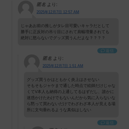
匿名
より:
2025年12月7日 12:57 AM
じゃあお前の推しがタレ目可愛いキャラだとして
勝手に正反対の吊り目にされて肩幅増量されても
絶対に怒らないでグッズ買うんだよな？？？？
返信
匿名
より:
2025年12月7日 1:51 AM
グッズ買うかはともかく炎上はさせない
そもそもジャケまで通した時点で絵師だけじゃな
くてV本人も納得の上通してるはずだし、誰かに
迷惑かけたわけでもないんだから気に入らないな
ら黙って買わないだけでわざわざ本人が見える場
所に文句垂れるような真似はしない
返信