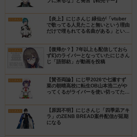
ブに来るな」と発言【転売ヤー】
【炎上】にじさんじ 緑仙が「vtuber
にじさんじ
で歌ってる人見たこと無いという理由
だけで埋もれてる名曲がある」という
生成AIの文章を投稿し叩かれる
【復帰か？】7年以上も配信しておら
にじさんじ
ず幻のライバーとなっていたにじさん
じ「語部紡」が動画を投稿
【賛否両論】にじ甲2026で七瀬すず
にじさんじ
菜の朝晴高校に転生OB山本浩二がや
ってくるがライバーを使い切ってたの
でベンチに→ルールが急遽変更されラ
イバーの転生が可能に
【原因不明】にじさんじ「四季凪アキ
にじさんじ
ラ」のZENB BREAD案件配信が延期
になる