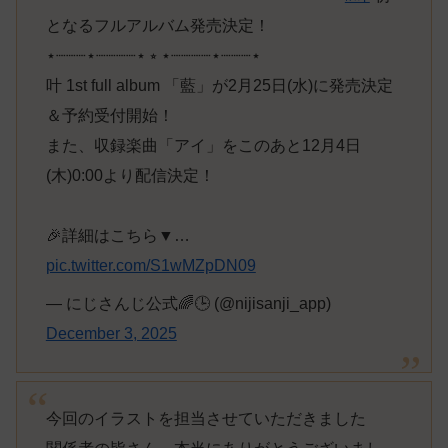
となるフルアルバム発売決定！
⋆┈┈┈⋆┈┈┈┈⋆ ⭒ ⋆┈┈┈┈⋆┈┈┈⋆
叶 1st full album 「藍」が2月25日(水)に発売決定
＆予約受付開始！
また、収録楽曲「アイ」をこのあと12月4日
(木)0:00より配信決定！
🎉詳細はこちら▼…
pic.twitter.com/S1wMZpDN09
— にじさんじ公式🌈🕒 (@nijisanji_app)
December 3, 2025
今回のイラストを担当させていただきました