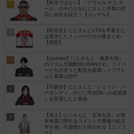
【転生ではない】「グウェル オス ガ
ール」の中の人がにじさんじ卒業の翌
日に会社を設立！【コンサル】
【転生先】にじさんじVTAを卒業また
は退学したメンバーのその後まとめ
【前世】
【youtube】にじさんじ「塚原大地」
のリズム天国配信がBANされ、ライバ
ーたちが次々と配信を延期→イブラヒ
ムと葛葉は続行
【不参加】にじさんじ「シェリン・バ
ーガンディ」がにじ甲2026への名前貸
しを辞退したと発表
【炎上】にじさんじ「五木左京」が熊
本地震に関するコメントで廃墟の絵文
字を使い不謹慎だと叩かれる【コンプ
ラ】