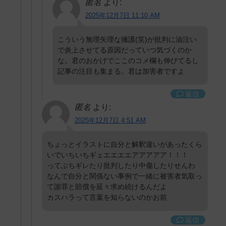
匿名
より:
2025年12月7日 11:10 AM
こういう無理矢理な擁護(笑)が批判に油注い
で炎上させてる原因だっていつ気づくのか
な。君のおかげでここのコメ欄も伸びてるし
記事の注目も集まる。君は加害者ですよ
返信
匿名
より:
2025年12月7日 4:51 AM
ちょっとイラストに自分と解釈違いがあったくら
いでいちいちギェエエエエアアアアア！！！
ってぶちギレたり批判したり中傷したりせんわ
なんで自分と関係ない事例で一緒に被害者気取っ
て謝罪と賠償を延々求め続けるんだよ
カスハラって言葉を知らないのかお前
返信