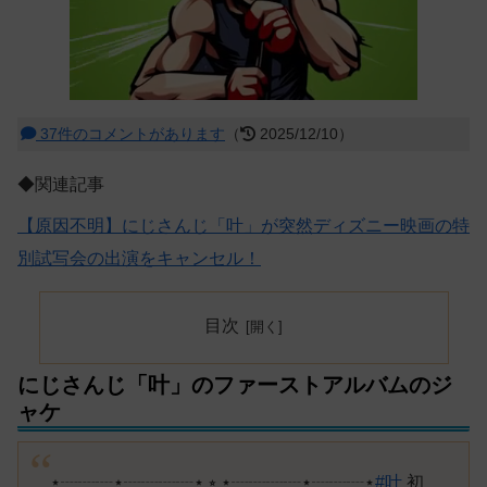
37件のコメントがあります
（
2025/12/10）
◆関連記事
【原因不明】にじさんじ「叶」が突然ディズニー映画の特
別試写会の出演をキャンセル！
目次
にじさんじ「叶」のファーストアルバムのジ
ャケ
⋆┈┈┈⋆┈┈┈┈⋆ ⭒ ⋆┈┈┈┈⋆┈┈┈⋆
#叶
初