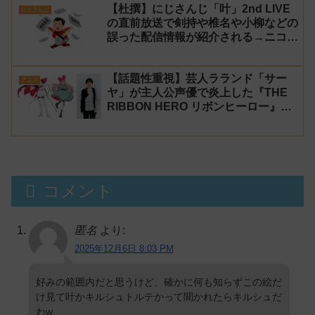
【杜撰】にじさんじ「叶」2nd LIVE
にじさんじ
の直前放送で剣持や椎名や小柳などの
誤った配信情報が紹介される→ニコニ
コが謝罪してタイムシフトを非公開に
【生成AI?】
【話題性重視】芸人ラランド「サー
アニメ
ヤ」が主人公声優で炎上した『THE
RIBBON HERO リボンヒーロー』に
にじさんじvtuber「月ノ美兎」「ル
ンルン」「でびでび・でびる」が出
演！
コメント
匿名
より:
2025年12月6日 8:03 PM
好みの範囲内だと思うけど、確かに何も知らずこの絵だ
け見て叶かキルシュトルテかって聞かれたらキルシュだ
わw