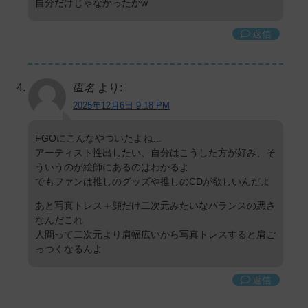
自分だけじゃなかったかw
返信
匿名
より:
2025年12月6日 9:18 PM
FGOにこんなやついたよね…
アーティスト性出したい、自分はこうした方が好み、そ
ういうのが絵師にあるのはわかるよ
でもファンは推しのグッズや推しのCDが欲しいんだよ
あと写真トレス＋顔だけ二次元みたいなバランスの悪さ
なんだこれ
人間って二次元より肩幅広いから写真トレスすると肩ご
っつくなるんよ
返信