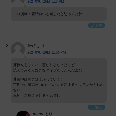
2024年6月15日 8:18 PM
エロ漫画の表紙買いと同じだと思ってたわ
返信
匿名
より:
2024年6月16日 11:06 PM
海彼女もサムネに惹かれなかったけど
読んでみたら好きなタイプだったんだよな
連載中は画力は上がっていくし
定期的に最高画力のサムネに更新するのは良いかもしれ
ない
単純に新規絵見れるのも嬉しい
返信
menu
より: