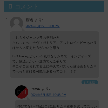
コメント
匿名
より:
2024年6月15日 8:08 PM
これもうジャンプラの発明だろ
さらしもの、ナヴィガトリア、アストロベイビーあたり
はサムネ変えた方がいいと思う
BIG Faceとかいう不気味なサムネで、インディーズ
で、隔週とかいう逆境てんこ盛りで
そこそこ読まれてる上に牛久でバズった謎漫画もサムネ
でもっと化ける可能性あるってコト…！？
返信
menu
より:
2024年6月15日 10:48 PM
伸びてない作品は全部1回サムネ変更を試してほしい