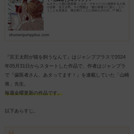
て - 山崎将 | 少年ジャンプ＋
ルネサンス期の思想家 ニコロ・マキャベリに傾倒する人気
小説家・宮王太郎。その慧眼は「猫が肩凝りに効く」とい
うことを見抜き、猫を飼うことに決めたのだが…!? 猫と暮
らす 猫と生きる こじらせ男ドラマ!!
shonenjumpplus.com
『宮王太郎が猫を飼うなんて』はジャンププラスで2024
年05月31日からスタートした作品で、作者はジャンプラ
で『歯医者さん、あタってます！』を連載していた「山崎
将」先生。
毎週金曜更新の作品です。
以下あらすじ。