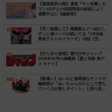
【漫画業界の闇】漫画『ヤン先輩』が
漫画
マンガUPとの信頼関係の破綻により
連載中止に【編集部】
【早く移籍して】掲載順もドベ組だし
漫画
ずっと減ページが続いてる『2年B組
勇者デストロイヤーず』15話【空
知】
【打ち切り候補】週刊少年ジャンプ
漫画
2026年36号の掲載順【夏と蛍影 勇デ
ス キナト】
【勘違い】みい山と無関係なヤンマガ
アニメ
編集部が「みいちゃんが人として堕ち
ていくのが推しポイント」と語り炎上
し動画を非公開に【マガポケ シリウ
ス】