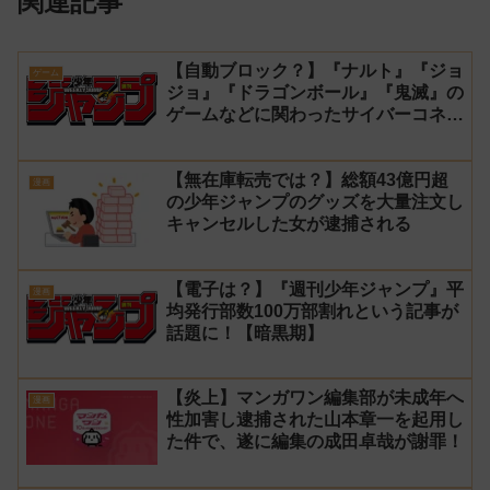
関連記事
【自動ブロック？】『ナルト』『ジョ
ゲーム
ジョ』『ドラゴンボール』『鬼滅』の
ゲームなどに関わったサイバーコネク
トツーの松山洋が少年ジャンプ公式に
ブロックされてしまう
【無在庫転売では？】総額43億円超
漫画
の少年ジャンプのグッズを大量注文し
キャンセルした女が逮捕される
【電子は？】『週刊少年ジャンプ』平
漫画
均発行部数100万部割れという記事が
話題に！【暗黒期】
【炎上】マンガワン編集部が未成年へ
漫画
性加害し逮捕された山本章一を起用し
た件で、遂に編集の成田卓哉が謝罪！