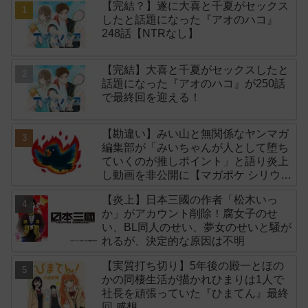
【完結？】遂に大喜と千夏がセックス
したと話題になった『アオのハコ』
248話【NTRなし】
【完結】大喜と千夏がセックスしたと
話題になった『アオのハコ』が250話
で最終回を迎える！
【勘違い】みい山と無関係なヤンマガ
編集部が「みいちゃんが人として堕ち
ていくのが推しポイント」と語り炎上
し動画を非公開に【マガポケ シリウ
ス】
【炎上】日本三國の作者「松木いっ
か」がアカウント削除！腐女子のせ
い、BL同人のせい、夢女のせいと騒が
れるが、決定的な原因は不明
【実質打ち切り】5年後の殿一とほの
かの同棲生活が描かれひまりは1人で
社長を頑張っていた『ひまてん』最終
回 感想