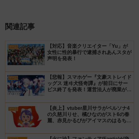
関連記事
【対応】音楽クリエイター「Yu」が
ゲーム
女性に性的暴行で逮捕されあんスタが
声明を発表！
【悲報】スマホゲー『文豪ストレイド
ゲーム
ッグス 迷ヰ犬怪奇譚』が前日にサー
ビス終了を発表！運営法人が廃業が原
因
【炎上】vtuber星川サラがペルソナ4
ゲーム
の久慈川りせ、橘ひなのがスト6の春
麗、赤見かるびがアイマスのはるちは
みきとコラボすると発表され叩かれる
【火に油】ファンティア(Fantia)が急