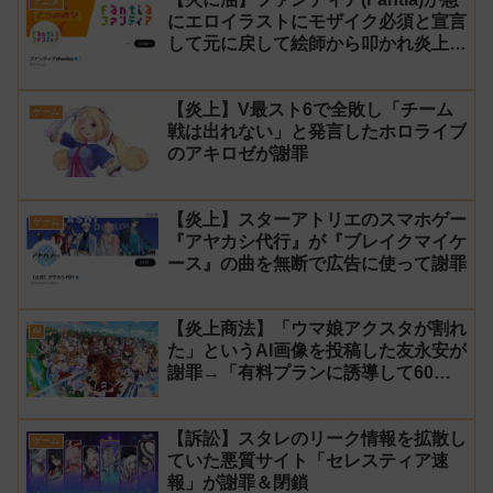
アニメ
にエロイラストにモザイク必須と宣言
して元に戻して絵師から叩かれ炎上し
た件について長文で言い訳！【警察】
【炎上】V最スト6で全敗し「チーム
ゲーム
戦は出れない」と発言したホロライブ
のアキロゼが謝罪
【炎上】スターアトリエのスマホゲー
ゲーム
『アヤカシ代行』が『ブレイクマイケ
ース』の曲を無断で広告に使って謝罪
【炎上商法】「ウマ娘アクスタが割れ
AI
た」というAI画像を投稿した友永安が
謝罪→「有料プランに誘導して60万
円儲かった」と発言し規約違反のウマ
娘エロイラストをリポスト！
【訴訟】スタレのリーク情報を拡散し
ゲーム
ていた悪質サイト「セレスティア速
報」が謝罪＆閉鎖