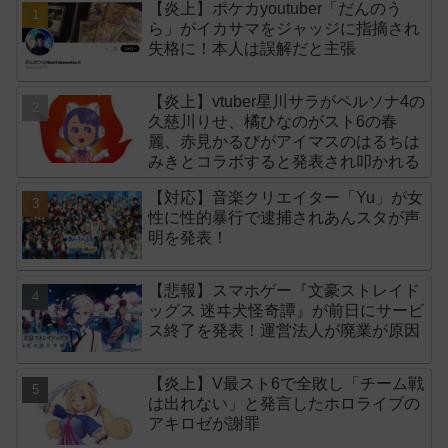
【炎上】ポケカyoutuber「だんのう
ら」がイカサマをジャッジに指摘され
失格に！本人は誤解だと主張
【炎上】vtuber星川サラがペルソナ4の
久慈川りせ、橘ひなのがスト6の春
麗、赤見かるびがアイマスのはるちは
みきとコラボすると発表され叩かれる
【対応】音楽クリエイター「Yu」が女
性に性的暴行で逮捕されあんスタが声
明を発表！
【悲報】スマホゲー『文豪ストレイド
ッグス 迷ヰ犬怪奇譚』が前日にサービ
ス終了を発表！運営法人が廃業が原因
【炎上】V最スト6で全敗し「チーム戦
は出れない」と発言したホロライブの
アキロゼが謝罪