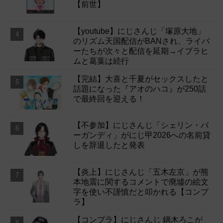
【前世】
【youtube】にじさんじ「塚原大地」
のリズム天国配信がBANされ、ライバ
ーたちが次々と配信を延期→イブラヒ
ムと葛葉は続行
【完結】大喜と千夏がセックスしたと
話題になった『アオのハコ』が250話
で最終回を迎える！
【不参加】にじさんじ「シェリン・バ
ーガンディ」がにじ甲2026への名前貸
しを辞退したと発表
【炎上】にじさんじ「五木左京」が熊
本地震に関するコメントで廃墟の絵文
字を使い不謹慎だと叩かれる【コンプ
ラ】
【コンプラ】にじさんじ 鏑木ろこが