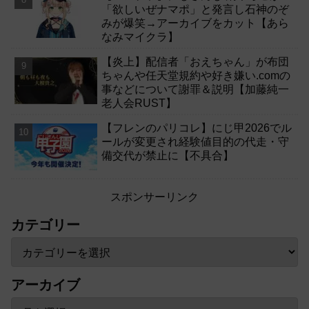
「欲しいぜナマポ」と発言し石神のぞ
みが爆笑→アーカイブをカット【あら
なみマイクラ】
【炎上】配信者「おえちゃん」が布団
ちゃんや任天堂規約や好き嫌い.comの
事などについて謝罪＆説明【加藤純一
老人会RUST】
【フレンのパリコレ】にじ甲2026でル
ールが変更され経験値目的の代走・守
備交代が禁止に【不具合】
スポンサーリンク