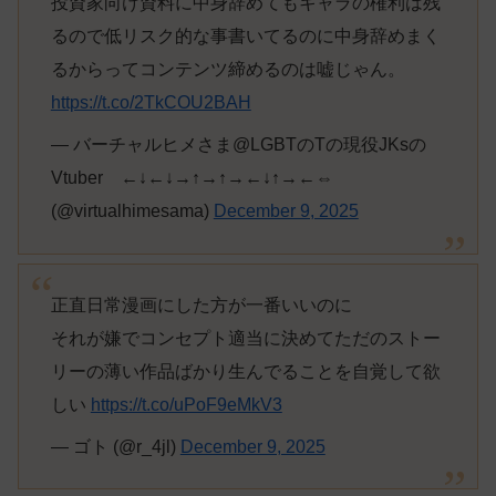
投資家向け資料に中身辞めてもキャラの権利は残
るので低リスク的な事書いてるのに中身辞めまく
るからってコンテンツ締めるのは嘘じゃん。
https://t.co/2TkCOU2BAH
— バーチャルヒメさま@LGBTのTの現役JKsの
Vtuber ←↓←↓→↑→↑→←↓↑→←⇔
(@virtualhimesama)
December 9, 2025
正直日常漫画にした方が一番いいのに
それが嫌でコンセプト適当に決めてただのストー
リーの薄い作品ばかり生んでることを自覚して欲
しい
https://t.co/uPoF9eMkV3
— ゴト (@r_4jl)
December 9, 2025