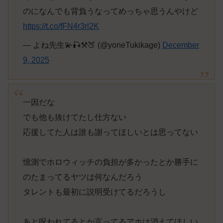
のになんでも背負うなってめっちゃ思うんやけど
https://t.co/fFN4r3rl2K
— よね先生💫🎣⚒️🍑 (@yoneTukikage)
December
9, 2025
一因だな
でも他も抜けてたし仕方ない
応援してた人は誰も謝ってほしいとは思ってない
憶測でホロウィッチの負担が多かったとか勝手に
のたまってるヤツは何なんだろう
タレントも最初に説明受けてるだろうし
あと呪われてるとか言ってるアホは消えてほしい