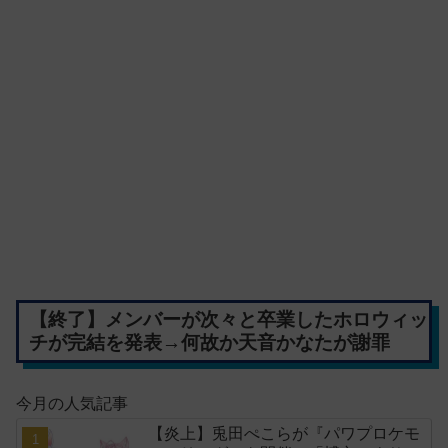
【終了】メンバーが次々と卒業したホロウィッ
チが完結を発表→何故か天音かなたが謝罪
今月の人気記事
【炎上】兎田ぺこらが『パワプロケモ