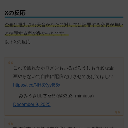
Xの反応
企画は批判され天音かなたに対しては謝罪する必要が無い
と擁護する声が多かったです。
以下Xの反応。
これで疲れたホロメンもいるだろうしもう変な企
画やらないで自由に配信だけさせてあげてほしい
https://t.co/NH8Xyyf66x
— みみうさ👯‍♀️‍️🎐💀⛓ (@33u3_mimiusa)
December 9, 2025