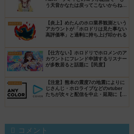
う天音かなたは戻ってこないからね」
と発言した事について謝罪
【炎上】めたんのホロ業界観測という
ホロライブ
アカウントが「ホロドリは見た事ない
高評価率」と過剰に持ち上げ叩かれる
【仕方ない】ホロドリでホロメンのア
ホロライブ
カウントにフレンド申請するリスナー
が多数居ると話題に【民度】
【注意】熊本の震度7の地震によりに
にじさんじ
じさんじ・ホロライブなどのvtuber
たちが次々と配信を中止・延期に【不
謹慎厨】
コメント