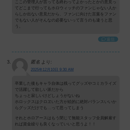
ここの管理人が言ってる終わってよかったとかの意見っ
てどこまで行ってもホロウィッチのファンじゃない人か
らしか出ない意見だから、ファンに向けた言葉をファン
でもない人がそんなの必要ないって言うのも違うと思
う。
返信
匿名
より:
2025年12月10日 9:30 AM
卒業した後もキャラ自体は残ってグッズやコミカライズ
で活躍して欲しい派だから
ちょっと寂しいけどしょうがないね
ホロックスはクロヱいた方が絵的に絶対バランスいいか
らグッズだけでも…って思ってしまう
それとホロアースはもう閉じて無能スタッフ全員解雇す
れば資金繰りも良くなっていいと思うよ！！