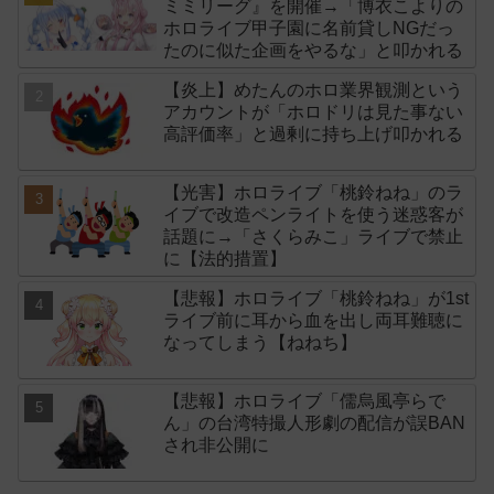
ミミリーグ』を開催→「博衣こよりの
ホロライブ甲子園に名前貸しNGだっ
たのに似た企画をやるな」と叩かれる
【炎上】めたんのホロ業界観測という
アカウントが「ホロドリは見た事ない
高評価率」と過剰に持ち上げ叩かれる
【光害】ホロライブ「桃鈴ねね」のラ
イブで改造ペンライトを使う迷惑客が
話題に→「さくらみこ」ライブで禁止
に【法的措置】
【悲報】ホロライブ「桃鈴ねね」が1st
ライブ前に耳から血を出し両耳難聴に
なってしまう【ねねち】
【悲報】ホロライブ「儒烏風亭らで
ん」の台湾特撮人形劇の配信が誤BAN
され非公開に