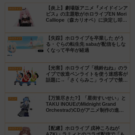
【炎上】劇場版アニメ『メイドインア
ホロライブ
ビス』の主題歌がホロライブEN Mori
Calliope（森カリオペ）に決定し叩か
れる
【失踪】ホロライブを卒業した がう
ホロライブ
る・ぐらの転生先 sabaが配信をしな
くなって半年が経過
【光害】ホロライブ「桃鈴ねね」のラ
ホロライブ
イブで改造ペンライトを使う迷惑客が
話題に→「さくらみこ」ライブで禁止
に【法的措置】
【万策尽きた?】「星街すいせい」と
アニメ
TAKU INOUEのMidnight Grand
OrchestraのCDがアニメ制作の進行
問題で発売中止に
【配慮】ホロライブ 戌神ころねが
ホロライブ
AZKi・ラミィとのコラボ配信で「も