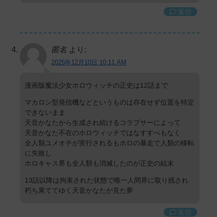
返信
匿名
より:
2025年12月10日 10:11 AM
漫画版魔法少女ホロウィッチの正史は12話まで
マカロン型発信機などというものは存在せず位置を特定
できないまま
天音かなたから生成され続けるコラプサーによって
天音かなた不在のホロウィッチではなすすべもなく
全人類ユメオチが実行されるもホロの暴走で人類の移転
に失敗し
ホロキャス界も全人類も消滅したのが正史の結末
13話以降は拘束された状態で唯一人間界に取り残され
朽ち果ててゆく天音かなたが見た夢
返信