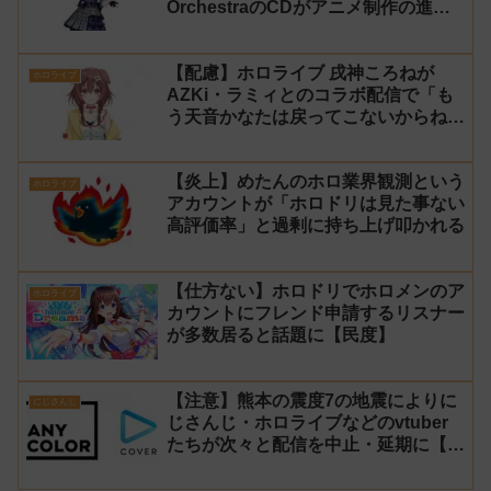
OrchestraのCDがアニメ制作の進行
問題で発売中止に
【配慮】ホロライブ 戌神ころねが
ホロライブ
AZKi・ラミィとのコラボ配信で「も
う天音かなたは戻ってこないからね」
と発言した事について謝罪
【炎上】めたんのホロ業界観測という
ホロライブ
アカウントが「ホロドリは見た事ない
高評価率」と過剰に持ち上げ叩かれる
【仕方ない】ホロドリでホロメンのア
ホロライブ
カウントにフレンド申請するリスナー
が多数居ると話題に【民度】
【注意】熊本の震度7の地震によりに
にじさんじ
じさんじ・ホロライブなどのvtuber
たちが次々と配信を中止・延期に【不
謹慎厨】