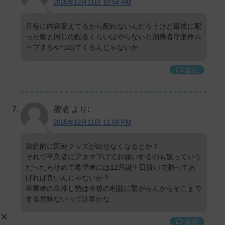
2025年12月11日 10:54 AM
月毎に内容変えてるから配れないんだろうけど最後に配
った物と同じの配るくらいはやらないと消費者庁案件ム
ーブするやつ出てくるんじゃないか
返信
匿名
より:
2025年12月11日 11:09 PM
契約的に関連グッズが出せなくなるとか？
それで卒業者にアタマ下げてお願いするのも嫌っていう
だったらせめて希望者には12月誕生日扱いで贈ってあ
げれば良いんじゃないか？
卒業者の単推し勢は今後の利益に繋がらんからそこまで
する意味ないって計算かな
返信