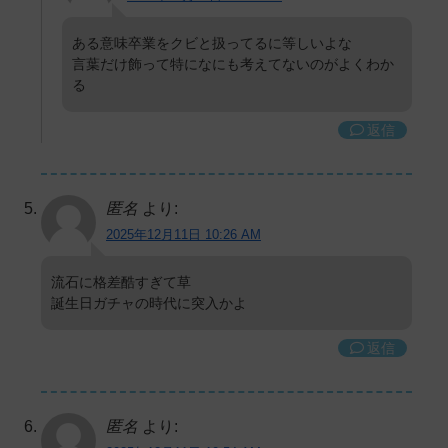
ある意味卒業をクビと扱ってるに等しいよな
言葉だけ飾って特になにも考えてないのがよくわか
る
返信
匿名
より:
2025年12月11日 10:26 AM
流石に格差酷すぎて草
誕生日ガチャの時代に突入かよ
返信
匿名
より: