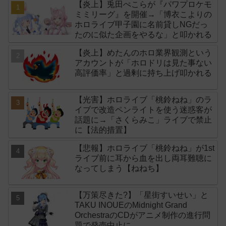
【炎上】兎田ぺこらが『パワプロケモ
ミミリーグ』を開催→「博衣こよりの
ホロライブ甲子園に名前貸しNGだっ
たのに似た企画をやるな」と叩かれる
【炎上】めたんのホロ業界観測という
アカウントが「ホロドリは見た事ない
高評価率」と過剰に持ち上げ叩かれる
【光害】ホロライブ「桃鈴ねね」のラ
イブで改造ペンライトを使う迷惑客が
話題に→「さくらみこ」ライブで禁止
に【法的措置】
【悲報】ホロライブ「桃鈴ねね」が1st
ライブ前に耳から血を出し両耳難聴に
なってしまう【ねねち】
【万策尽きた?】「星街すいせい」と
TAKU INOUEのMidnight Grand
OrchestraのCDがアニメ制作の進行問
題で発売中止に