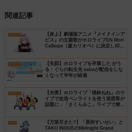
関連記事
【炎上】劇場版アニメ『メイドインア
ホロライブ
ビス』の主題歌がホロライブEN Mori
Calliope（森カリオペ）に決定し叩か
れる
【失踪】ホロライブを卒業した がう
ホロライブ
る・ぐらの転生先 sabaが配信をしな
くなって半年が経過
【光害】ホロライブ「桃鈴ねね」のラ
ホロライブ
イブで改造ペンライトを使う迷惑客が
話題に→「さくらみこ」ライブで禁止
に【法的措置】
【万策尽きた?】「星街すいせい」と
アニメ
TAKU INOUEのMidnight Grand