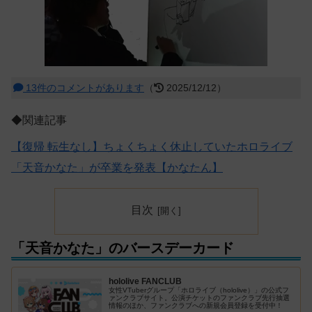
13件のコメントがあります
（
2025/12/12）
◆関連記事
【復帰 転生なし】ちょくちょく休止していたホロライブ
「天音かなた」が卒業を発表【かなたん】
目次
「天音かなた」のバースデーカード
hololive FANCLUB
女性VTuberグループ「ホロライブ（hololive）」の公式フ
ァンクラブサイト。公演チケットのファンクラブ先行抽選
情報のほか、ファンクラブへの新規会員登録を受付中！