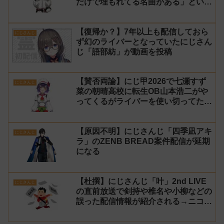
だけで埋もれてる名曲がある」という
生成AIの文章を投稿し叩かれる
【復帰か？】7年以上も配信しておら
にじさんじ
ず幻のライバーとなっていたにじさん
じ「語部紡」が動画を投稿
【賛否両論】にじ甲2026で七瀬すず
にじさんじ
菜の朝晴高校に転生OB山本浩二がや
ってくるがライバーを使い切ってたの
でベンチに→ルールが急遽変更されラ
イバーの転生が可能に
【原因不明】にじさんじ「四季凪アキ
にじさんじ
ラ」のZENB BREAD案件配信が延期
になる
【杜撰】にじさんじ「叶」2nd LIVE
にじさんじ
の直前放送で剣持や椎名や小柳などの
誤った配信情報が紹介される→ニコニ
コが謝罪してタイムシフトを非公開に
【生成AI?】