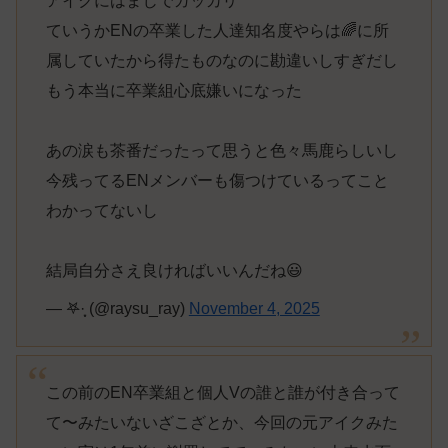
アイクにはまじでガッカリ
ていうかENの卒業した人達知名度やらは🌈に所
属していたから得たものなのに勘違いしすぎだし
もう本当に卒業組心底嫌いになった
あの涙も茶番だったって思うと色々馬鹿らしいし
今残ってるENメンバーも傷つけているってこと
わかってないし
結局自分さえ良ければいいんだね😃
— 𖤐·̩͙ (@raysu_ray)
November 4, 2025
この前のEN卒業組と個人Vの誰と誰が付き合って
て〜みたいないざこざとか、今回の元アイクみた