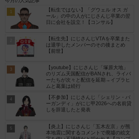
今月の人気記事
【転生ではない】「グウェル オス ガ
ール」の中の人がにじさんじ卒業の翌
日に会社を設立！【コンサル】
【転生先】にじさんじVTAを卒業また
は退学したメンバーのその後まとめ
【前世】
【youtube】にじさんじ「塚原大地」
のリズム天国配信がBANされ、ライバ
ーたちが次々と配信を延期→イブラヒ
ムと葛葉は続行
【不参加】にじさんじ「シェリン・バ
ーガンディ」がにじ甲2026への名前貸
しを辞退したと発表
【炎上】にじさんじ「五木左京」が熊
本地震に関するコメントで廃墟の絵文
字を使い不謹慎だと叩かれる【コンプ