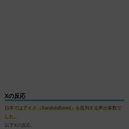
Xの反応
日本ではアイク（XandulsBored）を批判する声が多数で
した。
以下Xの反応。