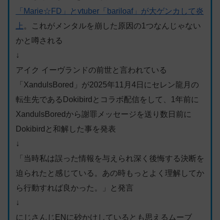
「Marie☆FD」とvtuber「bariloaf」が大ゲンカして炎
上
。これがメンタルを崩した原因の1つなんじゃない
かと噂される
↓
アイク イーヴランドの前世と言われている
「XandulsBored」が2025年11月4日にセレン龍月の
転生先であるDokibirdとコラボ配信をして、1年前に
XandulsBoredから謝罪メッセージを送り数日前に
Dokibirdと和解した事を発表
↓
「当時私は誤った情報を与えられ深く後悔する決断を
迫られたと感じている。あの時もっとよく理解してか
ら行動すれば良かった。」と発言
↓
にじさんじENに砂かけしているとも思えるムーブ