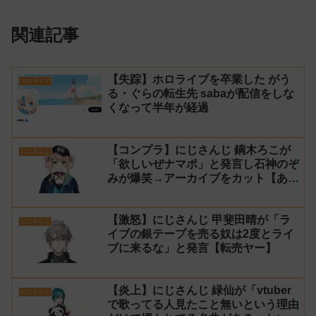
関連記事
【失踪】ホロライブを卒業した がう
ホロライブ
る・ぐらの転生先 sabaが配信をしな
くなって半年が経過
【コンプラ】にじさんじ 鏑木ろこが
にじさんじ
「欲しいぜナマポ」と発言し石神のぞ
みが爆笑→アーカイブをカット【あら
なみマイクラ】
【激怒】にじさんじ 甲斐田晴が「ラ
にじさんじ
イブの銀テープを売る奴は2度とライ
ブに来るな」と発言【転売ヤー】
【炎上】にじさんじ 緑仙が「vtuber
にじさんじ
で歌ってる人見たこと無いという理由