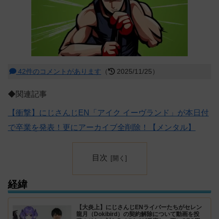
42件のコメントがあります
（
2025/11/25）
◆関連記事
【衝撃】にじさんじEN「アイク イーヴランド」が本日付
で卒業を発表！更にアーカイブ全削除！【メンタル】
目次
経緯
【大炎上】にじさんじENライバーたちがセレン
龍月（Dokibird）の契約解除について動画を投