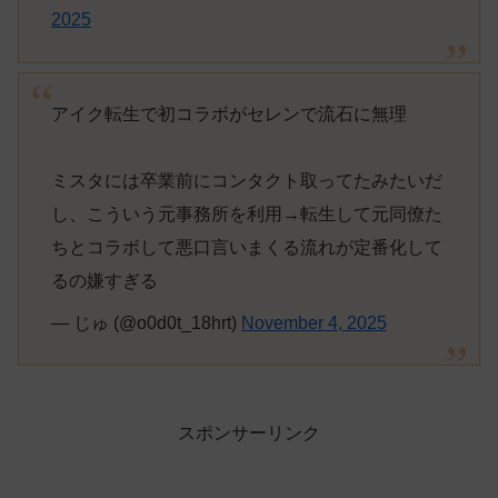
2025
アイク転生で初コラボがセレンで流石に無理
ミスタには卒業前にコンタクト取ってたみたいだ
し、こういう元事務所を利用→転生して元同僚た
ちとコラボして悪口言いまくる流れが定番化して
るの嫌すぎる
— じゅ (@o0d0t_18hrt)
November 4, 2025
スポンサーリンク