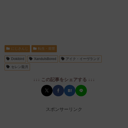
にじさんじ
転生・前世
Dokibird
XanduIsBored‬
アイク・イーヴランド
セレン龍月
↓↓↓ この記事をシェアする ↓↓↓
スポンサーリンク