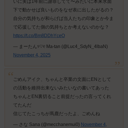
いに実は1年前に謝罪してて〜みたいに本来水面
下で動かせば良いものをなぜ表に出したがるの？
自分の気持ちが和らげば当人たちの印象とか今ま
で応援してた側の気持ちとか考えないのかな？
https://t.co/Bm8DDhYceO
— まーたん୨♡୧ Ma-tan (@Luc4_SdyN_4lbaN)
November 4, 2025
ごめんアイク、ちゃんと卒業の文面にENとして
の活動を維持出来ないみたいなの書いてあった
ちゃんとEN裏切ること前提だったの言ってくれ
てたんだ
信じてたこっちが馬鹿だったよ、ごめんね
— さな Sana (@mecchanemui0)
November 4,