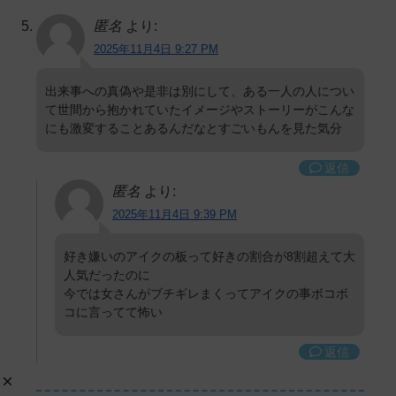
匿名
より:
2025年11月4日 9:27 PM
出来事への真偽や是非は別にして、ある一人の人につい
て世間から抱かれていたイメージやストーリーがこんな
にも激変することあるんだなとすごいもんを見た気分
返信
匿名
より:
2025年11月4日 9:39 PM
好き嫌いのアイクの板って好きの割合が8割超えて大
人気だったのに
今では女さんがブチギレまくってアイクの事ボコボ
コに言ってて怖い
返信