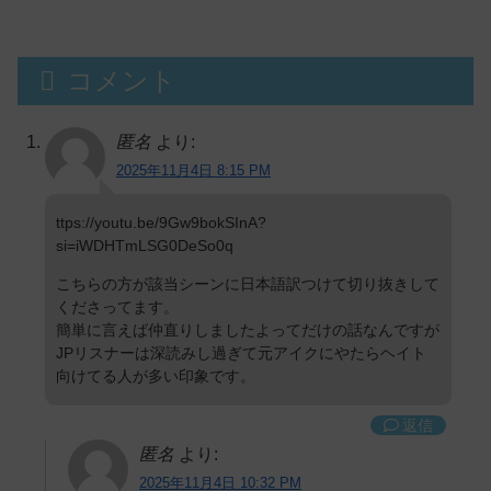
コメント
匿名
より:
2025年11月4日 8:15 PM
ttps://youtu.be/9Gw9bokSInA?
si=iWDHTmLSG0DeSo0q
こちらの方が該当シーンに日本語訳つけて切り抜きして
くださってます。
簡単に言えば仲直りしましたよってだけの話なんですが
JPリスナーは深読みし過ぎて元アイクにやたらヘイト
向けてる人が多い印象です。
返信
匿名
より:
2025年11月4日 10:32 PM