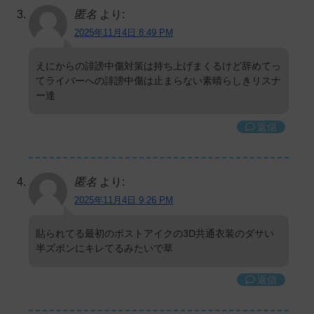
匿名
より:
2025年11月4日 8:49 PM
えにからの誹謗中傷対策は持ち上げまくるけど辞めてっ
てライバーへの誹謗中傷は止まらない素晴らしきリスナ
ー達
返信
匿名
より:
2025年11月4日 9:26 PM
貼られてる最初のポストアイクの3D共通衣装のダサい
半ズボンにキレてるみたいで草
返信