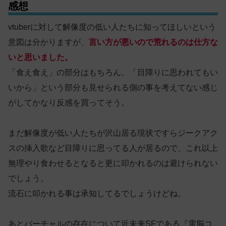
感想
vtuberに対して解像度の低い人たちに知ってほしいという
意図は分かりますが、
言い方が悪いので荒れるのは仕方な
いと思いました。
「食え食え」の部分はもちろん、「目障りに思われてもい
いから」という部分も見せられる側の事を考えてない感じ
がしてかなり反感を買ってそう。
まだ解像度が低い人たちが沢山居る現状ですらジークアク
スの挿入歌など目障りに思ってる人が居るので、これ以上
無理やり食わせるとなると更に叩かれるのは避けられない
でしょう。
流石に叩かれる事は承知してるでしょうけどね。
あとバーチャルの存在について近未来SFである『電脳コ