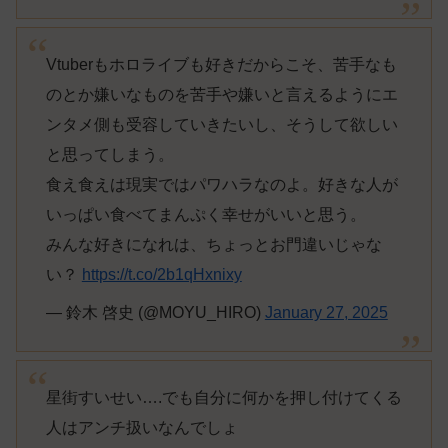
Vtuberもホロライブも好きだからこそ、苦手なも
のとか嫌いなものを苦手や嫌いと言えるようにエ
ンタメ側も受容していきたいし、そうして欲しい
と思ってしまう。
食え食えは現実ではパワハラなのよ。好きな人が
いっぱい食べてまんぷく幸せがいいと思う。
みんな好きになれは、ちょっとお門違いじゃな
い？
https://t.co/2b1qHxnixy
— 鈴木 啓史 (@MOYU_HIRO)
January 27, 2025
星街すいせい….でも自分に何かを押し付けてくる
人はアンチ扱いなんでしょ