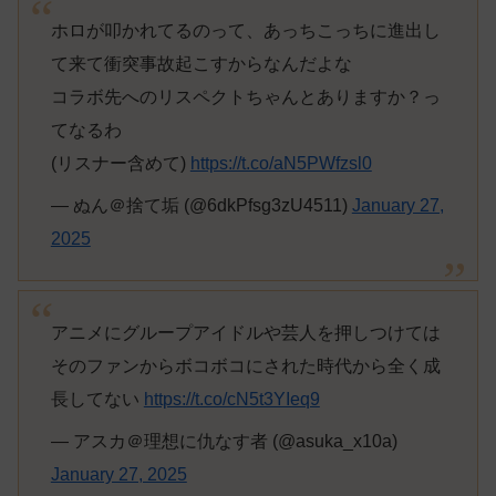
ホロが叩かれてるのって、あっちこっちに進出し
て来て衝突事故起こすからなんだよな
コラボ先へのリスペクトちゃんとありますか？っ
てなるわ
(リスナー含めて)
https://t.co/aN5PWfzsl0
— ぬん＠捨て垢 (@6dkPfsg3zU4511)
January 27,
2025
アニメにグループアイドルや芸人を押しつけては
そのファンからボコボコにされた時代から全く成
長してない
https://t.co/cN5t3YIeq9
— アスカ＠理想に仇なす者 (@asuka_x10a)
January 27, 2025