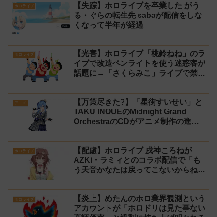
【失踪】ホロライブを卒業した がう
ホロライブ
る・ぐらの転生先 sabaが配信をしな
くなって半年が経過
【光害】ホロライブ「桃鈴ねね」のラ
ホロライブ
イブで改造ペンライトを使う迷惑客が
話題に→「さくらみこ」ライブで禁止
に【法的措置】
【万策尽きた?】「星街すいせい」と
アニメ
TAKU INOUEのMidnight Grand
OrchestraのCDがアニメ制作の進行
問題で発売中止に
【配慮】ホロライブ 戌神ころねが
ホロライブ
AZKi・ラミィとのコラボ配信で「も
う天音かなたは戻ってこないからね」
と発言した事について謝罪
【炎上】めたんのホロ業界観測という
ホロライブ
アカウントが「ホロドリは見た事ない