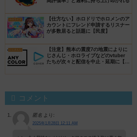
高評価率」と過剰に持ち上げ叩かれる
【仕方ない】ホロドリでホロメンのア
ホロライブ
カウントにフレンド申請するリスナー
が多数居ると話題に【民度】
【注意】熊本の震度7の地震によりに
にじさんじ
じさんじ・ホロライブなどのvtuber
たちが次々と配信を中止・延期に【不
謹慎厨】
コメント
匿名
より:
2025年1月28日 12:11 AM