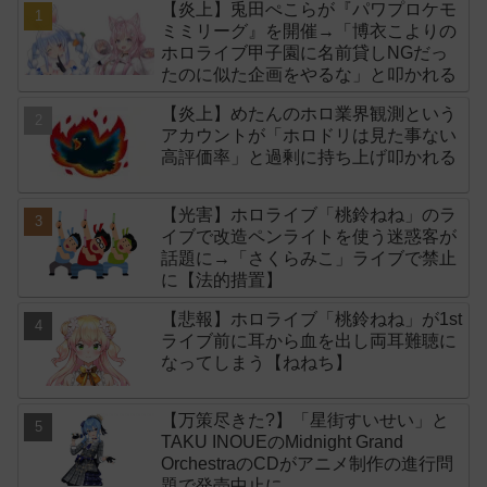
【炎上】兎田ぺこらが『パワプロケモ
ミミリーグ』を開催→「博衣こよりの
ホロライブ甲子園に名前貸しNGだっ
たのに似た企画をやるな」と叩かれる
【炎上】めたんのホロ業界観測という
アカウントが「ホロドリは見た事ない
高評価率」と過剰に持ち上げ叩かれる
【光害】ホロライブ「桃鈴ねね」のラ
イブで改造ペンライトを使う迷惑客が
話題に→「さくらみこ」ライブで禁止
に【法的措置】
【悲報】ホロライブ「桃鈴ねね」が1st
ライブ前に耳から血を出し両耳難聴に
なってしまう【ねねち】
【万策尽きた?】「星街すいせい」と
TAKU INOUEのMidnight Grand
OrchestraのCDがアニメ制作の進行問
題で発売中止に