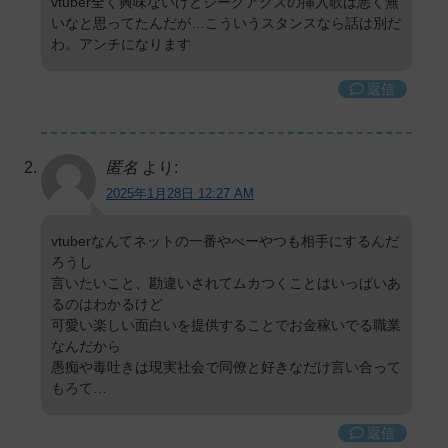
vtuber全く興味ないけどジークアクスの挿入歌は悪く無
いなと思ってたんだが…こういうスタンスなら話は別だ
わ。アンチになります
返信
匿名
より:
2025年1月28日 12:27 AM
vtuberなんてネットの一番やべーやつも相手にするんだ
ろうし
言いたいこと、勘違いされてムカつくことはいっぱいあ
るのはわかるけど
可愛い楽しい面白いを提供することでお金稼いでる職業
なんだから
愚痴や毒吐きは現実社会で同僚と好きなだけ言い合って
もろて…
返信