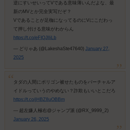
逆にすいせいってVである意味薄いんだよな、最
新のMVとか完全実写だぞ？
Vであることが足枷になってるのにVにこだわっ
て押し付ける意味がわからん
https://t.co/eFIQJlliLb
— どりゃあ (@LakeshaSte47640)
January 27,
2025
タダの人間にポリゴン被せたものをバーチャルア
イドルっていうのやめない？詐欺もいいとこだろ
https://t.co/jHBZ8uOBBm
— 超左嫌人極右@ジャンプ派 (@RX_9999_2)
January 26, 2025