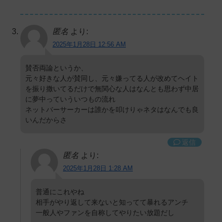
匿名
より:
2025年1月28日 12:56 AM
賛否両論というか、
元々好きな人が賛同し、元々嫌ってる人が改めてヘイト
を振り撒いてるだけで無関心な人はなんとも思わず中居
に夢中っていういつもの流れ
ネットバーサーカーは誰かを叩けりゃネタはなんでも良
いんだからさ
返信
匿名
より:
2025年1月28日 1:28 AM
普通にこれやね
相手がやり返して来ないと知ってて暴れるアンチ
一般人やファンを自称してやりたい放題だし