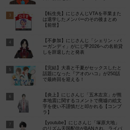
【転生先】にじさんじVTAを卒業また
は退学したメンバーのその後まとめ
【前世】
【不参加】にじさんじ「シェリン・バ
ーガンディ」がにじ甲2026への名前貸
しを辞退したと発表
【完結】大喜と千夏がセックスしたと
話題になった『アオのハコ』が250話
で最終回を迎える！
【炎上】にじさんじ「五木左京」が熊
本地震に関するコメントで廃墟の絵文
字を使い不謹慎だと叩かれる【コンプ
ラ】
【youtube】にじさんじ「塚原大地」
のリズム天国配信がBANされ、ライバ