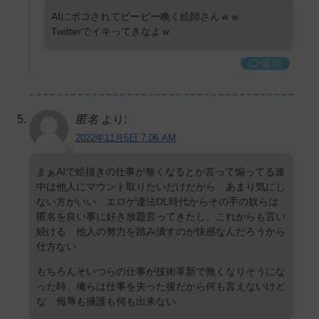
AIにボコされてピーピー喚く絵師さんｗｗ
Twitterでイキってきなよｗ
返信
匿名
より:
2022年11月5日 7:06 AM
まぁAIで絵描きの仕事が無くなるとか言って煽ってる連
中は他人にマウント取りたいだけだから あまり気にし
ない方がいい エロゲ違法DL時代からその手の奴らは
匿名を良い事に好き放題言ってきたし、これからも言い
続ける 他人の努力を踏み潰すのが快感なんだろうから
仕方ない
もちろんそいつらの仕事が技術革新で無くなりそうにな
った時、俺らは仕事を失った後だから何も言えないけど
な 侮辱も擁護も何も出来ない