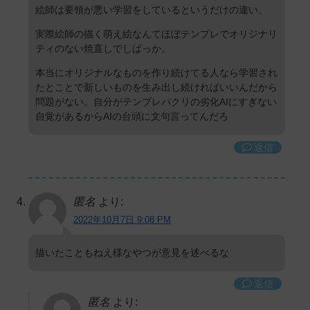
絵師は要領が悪い学習をしているというだけの違い。
実際絵師の描く萌え絵なんてほぼテンプレでオリジナリ
ティのない焼直しでしばっか。
本当にオリジナルなものを作り続けてる人なら学習され
たとことで新しいものを生み出し続ければいいんだから
問題がない。自分がテンプレパクリの劣化AIにすぎない
自覚があるからAIの台頭に文句言ってんだろ
返信
匿名
より:
2022年10月7日 9:08 PM
描いたこともねえ様なやつが意見を述べるな
返信
匿名
より: