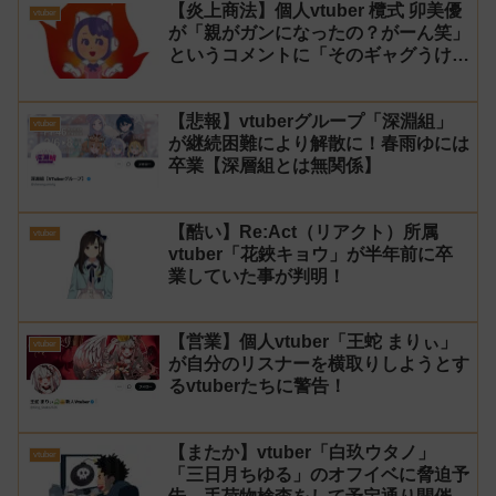
【炎上商法】個人vtuber 欖式 卯美優
vtuber
が「親がガンになったの？がーん笑」
というコメントに「そのギャグうけ
る！」と返せないとvtuberになるの
はオススメしないと投稿し叩かれる
【悲報】vtuberグループ「深淵組」
vtuber
が継続困難により解散に！春雨ゆには
卒業【深層組とは無関係】
【酷い】Re:Act（リアクト）所属
vtuber
vtuber「花鋏キョウ」が半年前に卒
業していた事が判明！
【営業】個人vtuber「王蛇 まりぃ」
vtuber
が自分のリスナーを横取りしようとす
るvtuberたちに警告！
【またか】vtuber「白玖ウタノ」
vtuber
「三日月ちゆる」のオフイベに脅迫予