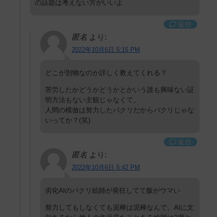
の話題は考えない方がいいよ
返信
匿名
より:
2022年10月6日 5:15 PM
どこが別物なのか詳しく教えてくれる？
苦労したかどうかどうかとかいう誰も興味ない証
明方法もない主観じゃなくて。
人間の模倣は努力したパクリだからパクリじゃな
いってか？(笑)
返信
匿名
より:
2022年10月6日 5:42 PM
劣化AIのパクリ絵師が発狂してて飯がウマい
努力してもしなくても泥棒は泥棒なんで。AIに文