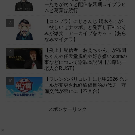
ーたちが次々と配信を延期→イブラヒ
ムと葛葉は続行
【コンプラ】にじさんじ 鏑木ろこが
「欲しいぜナマポ」と発言し石神のぞ
みが爆笑→アーカイブをカット【あら
なみマイクラ】
【炎上】配信者「おえちゃん」が布団
ちゃんや任天堂規約や好き嫌い.comの
事などについて謝罪＆説明【加藤純一
老人会RUST】
【フレンのパリコレ】にじ甲2026でル
ールが変更され経験値目的の代走・守
備交代が禁止に【不具合】
スポンサーリンク