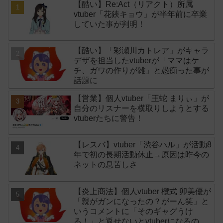
【酷い】Re:Act（リアクト）所属
vtuber「花鋏キョウ」が半年前に卒業
していた事が判明！
【酷い】「彩瀬川カトレア」がキャラ
デザを担当したvtuberが「ママはケ
チ、ガワの作りが雑」と愚痴った事が
話題に
【営業】個人vtuber「王蛇 まりぃ」が
自分のリスナーを横取りしようとする
vtuberたちに警告！
【レスバ】vtuber「渋谷ハル」が活動8
年で初の長期活動休止→原因は昨今の
ネットの息苦しさ
【炎上商法】個人vtuber 欖式 卯美優が
「親がガンになったの？がーん笑」と
いうコメントに「そのギャグうけ
る！」と返せないとvtuberになるのは