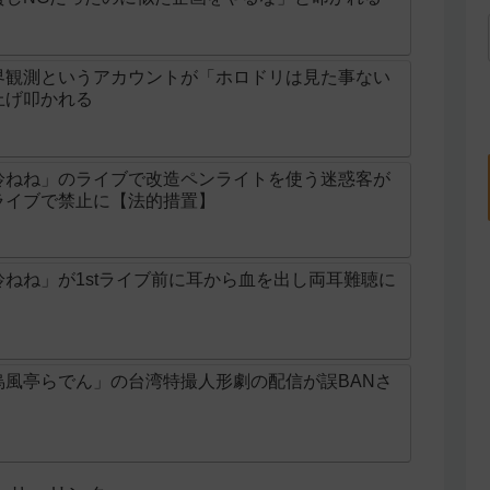
界観測というアカウントが「ホロドリは見た事ない
上げ叩かれる
鈴ねね」のライブで改造ペンライトを使う迷惑客が
ライブで禁止に【法的措置】
ねね」が1stライブ前に耳から血を出し両耳難聴に
烏風亭らでん」の台湾特撮人形劇の配信が誤BANさ