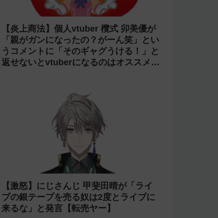
【炎上商法】個人vtuber 欖式 卯美優が
「親がガンになったの？がーん笑」とい
うコメントに「そのギャグうける！」と
返せないとvtuberになるのはオススメし
ないと投稿し叩かれる
【激怒】にじさんじ 甲斐田晴が「ライ
ブの銀テープを売る奴は2度とライブに
来るな」と発言【転売ヤー】