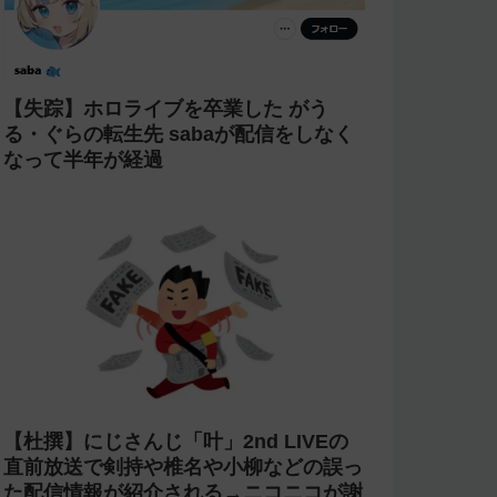
【失踪】ホロライブを卒業した がう
る・ぐらの転生先 sabaが配信をしなく
なって半年が経過
【杜撰】にじさんじ「叶」2nd LIVEの
直前放送で剣持や椎名や小柳などの誤っ
た配信情報が紹介される→ニコニコが謝