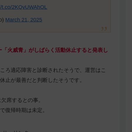
://t.co/2KQvUWAhOL
o)
March 21, 2025
SSメンバー「火威青」がしばらく活動休止すると発表し
ころ適応障害と診断されたそうで、運営はこ
休止が最善だと判断したそうです。
age」は欠席するとの事。
で復帰時期は未定。