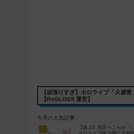
【頑張りすぎ】ホロライブ「火威青
【ReGLOSS 運営】
今月の人気記事
【炎上】兎田ぺこらが『
ホロライブ甲子園に名前