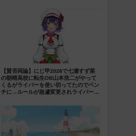
【賛否両論】にじ甲2026で七瀬すず菜
の朝晴高校に転生OB山本浩二がやって
くるがライバーを使い切ってたのでベン
チに→ルールが急遽変更されライバーの
転生が可能に